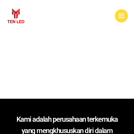
Skip
to
content
Tentang Kami
Kami adalah perusahaan terkemuka
yang mengkhususkan diri dalam