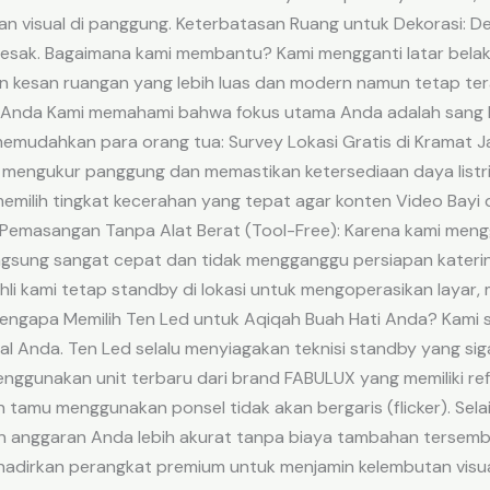
n visual di panggung. Keterbatasan Ruang untuk Dekorasi: Dek
sesak. Bagaimana kami membantu? Kami mengganti latar belak
 kesan ruangan yang lebih luas dan modern namun tetap tera
l Anda Kami memahami bahwa fokus utama Anda adalah sang bu
emudahkan para orang tua: Survey Lokasi Gratis di Kramat J
mengukur panggung dan memastikan ketersediaan daya listri
milih tingkat kecerahan yang tepat agar konten Video Bayi
. Pemasangan Tanpa Alat Berat (Tool-Free): Karena kami men
langsung sangat cepat dan tidak mengganggu persiapan katerin
li kami tetap standby di lokasi untuk mengoperasikan layar, 
. Mengapa Memilih Ten Led untuk Aqiqah Buah Hati Anda? Ka
l Anda. Ten Led selalu menyiagakan teknisi standby yang sig
enggunakan unit terbaru dari brand FABULUX yang memiliki ref
h tamu menggunakan ponsel tidak akan bergaris (flicker). Selain
anggaran Anda lebih akurat tanpa biaya tambahan tersembuny
adirkan perangkat premium untuk menjamin kelembutan visua