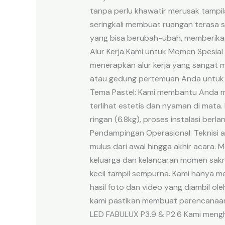
tanpa perlu khawatir merusak tampila
seringkali membuat ruangan terasa 
yang bisa berubah-ubah, memberikan
Alur Kerja Kami untuk Momen Spesia
menerapkan alur kerja yang sangat m
atau gedung pertemuan Anda untuk 
Tema Pastel: Kami membantu Anda me
terlihat estetis dan nyaman di mata
ringan (6.8kg), proses instalasi ber
Pendampingan Operasional: Teknisi ah
mulus dari awal hingga akhir acara
keluarga dan kelancaran momen sakra
kecil tampil sempurna. Kami hanya m
hasil foto dan video yang diambil ole
kami pastikan membuat perencanaan 
LED FABULUX P3.9 & P2.6 Kami mengh