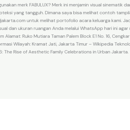
unakan merk FABULUX? Merk ini menjamin visual sinematik da
oteksi yang tangguh. Dimana saya bisa melihat contoh tampil
jakarta.com untuk melihat portofolio acara keluarga kami. J
isual dan ukuran ruangan Anda melalui WhatsApp hari ini aga
om Alamat: Ruko Mutiara Taman Palem Block E1 No. 16, Cengkar
masi Wilayah: Kramat Jati, Jakarta Timur – Wikipedia Teknolo
6: The Rise of Aesthetic Family Celebrations in Urban Jakarta.