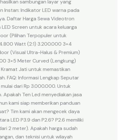
ghasilkan sambungan layar yang
n Instan: Indikator LED warna pada
ya. Daftar Harga Sewa Videotron
 LED Screen untuk acara keluarga
door (Pilihan Terpopuler untuk
4.800 Watt (2:1) 3.200.000 3×4
oor (Visual Ultra-Halus & Premium)
.000 3×5 Meter Curved (Lengkung)
n Kramat Jati untuk memastikan
ah. FAQ: Informasi Lengkap Seputar
mulai dari Rp 3.000.000. Untuk
p. Apakah Ten Led menyediakan jasa
amun kami siap memberikan panduan
k kuat? Tim kami akan mengecek daya
tara LED P3.9 dan P2.6? P2.6 memiliki
 dari 2 meter). Apakah harga sudah
ngan, dan teknisi untuk wilayah