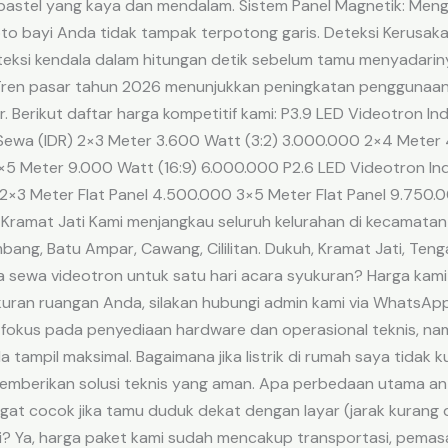
 pastel yang kaya dan mendalam. Sistem Panel Magnetik: Men
oto bayi Anda tidak tampak terpotong garis. Deteksi Kerusaka
eksi kendala dalam hitungan detik sebelum tamu menyadarin
 Tren pasar tahun 2026 menunjukkan peningkatan penggunaan
. Berikut daftar harga kompetitif kami: P3.9 LED Videotron In
Sewa (IDR) 2×3 Meter 3.600 Watt (3:2) 3.000.000 2×4 Meter 
5 Meter 9.000 Watt (16:9) 6.000.000 P2.6 LED Videotron Ind
 2×3 Meter Flat Panel 4.500.000 3×5 Meter Flat Panel 9.750
 Kramat Jati Kami menjangkau seluruh kelurahan di kecamata
ang, Batu Ampar, Cawang, Cililitan. Dukuh, Kramat Jati, Teng
sewa videotron untuk satu hari acara syukuran? Harga kami 
uran ruangan Anda, silakan hubungi admin kami via WhatsAp
fokus pada penyediaan hardware dan operasional teknis, n
 tampil maksimal. Bagaimana jika listrik di rumah saya tida
n memberikan solusi teknis yang aman. Apa perbedaan utama an
angat cocok jika tamu duduk dekat dengan layar (jarak kurang
i? Ya, harga paket kami sudah mencakup transportasi, pemasa