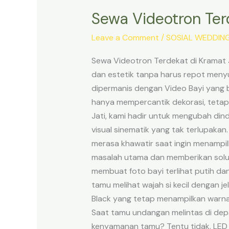
Sewa Videotron Ter
Sewa
Videotron
Leave a Comment
/
SOSIAL WEDDIN
Terdekat
di
Sewa Videotron Terdekat di Kramat 
Kramat
dan estetik tanpa harus repot meny
Jati
dipermanis dengan Video Bayi yang be
untuk
hanya mempercantik dekorasi, tetapi
Acara
Jati, kami hadir untuk mengubah din
Aqiqah
visual sinematik yang tak terlupaka
Anak
merasa khawatir saat ingin menampil
masalah utama dan memberikan solusi
membuat foto bayi terlihat putih da
tamu melihat wajah si kecil dengan j
Black yang tetap menampilkan warna
Saat tamu undangan melintas di dep
kenyamanan tamu? Tentu tidak. LED 