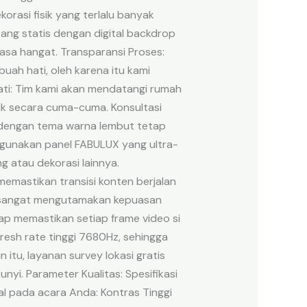
orasi fisik yang terlalu banyak
ang statis dengan digital backdrop
sa hangat. Transparansi Proses:
ah hati, oleh karena itu kami
ati: Tim kami akan mendatangi rumah
k secara cuma-cuma. Konsultasi
 dengan tema warna lembut tetap
ggunakan panel FABULUX yang ultra-
g atau dekorasi lainnya.
memastikan transisi konten berjalan
mi sangat mengutamakan kepuasan
ap memastikan setiap frame video si
resh rate tinggi 7680Hz, sehingga
 itu, layanan survey lokasi gratis
i. Parameter Kualitas: Spesifikasi
l pada acara Anda: Kontras Tinggi