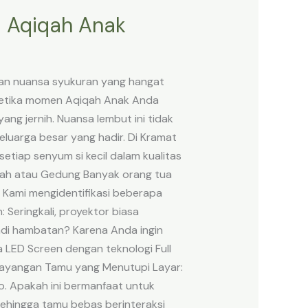
a Aqiqah Anak
kan nuansa syukuran yang hangat
 ketika momen Aqiqah Anak Anda
ng jernih. Nuansa lembut ini tidak
luarga besar yang hadir. Di Kramat
tiap senyum si kecil dalam kualitas
Rumah atau Gedung Banyak orang tua
. Kami mengidentifikasi beberapa
Seringkali, proyektor biasa
jadi hambatan? Karena Anda ingin
a LED Screen dengan teknologi Full
 Bayangan Tamu yang Menutupi Layar:
. Apakah ini bermanfaat untuk
ehingga tamu bebas berinteraksi