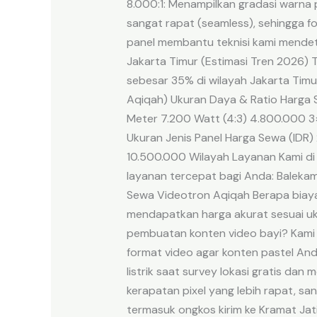
8.000:1: Menampilkan gradasi warna
sangat rapat (seamless), sehingga f
panel membantu teknisi kami mendet
Jakarta Timur (Estimasi Tren 2026)
sebesar 35% di wilayah Jakarta Timur
Aqiqah) Ukuran Daya & Ratio Harga 
Meter 7.200 Watt (4:3) 4.800.000 3×
Ukuran Jenis Panel Harga Sewa (IDR)
10.500.000 Wilayah Layanan Kami di
layanan tercepat bagi Anda: Balekamb
Sewa Videotron Aqiqah Berapa biaya 
mendapatkan harga akurat sesuai uk
pembuatan konten video bayi? Kami 
format video agar konten pastel Anda
listrik saat survey lokasi gratis da
kerapatan pixel yang lebih rapat, s
termasuk ongkos kirim ke Kramat Jat