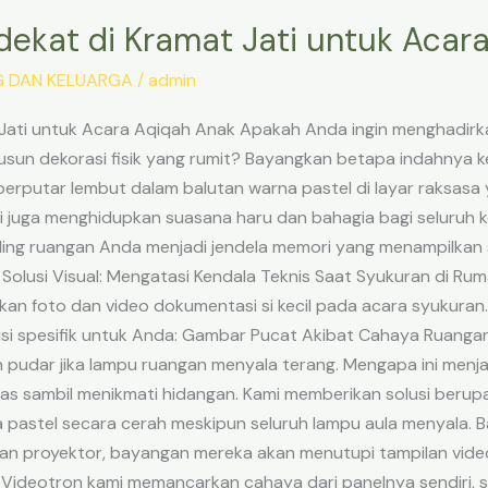
dekat di Kramat Jati untuk Acar
G DAN KELUARGA
/
admin
Jati untuk Acara Aqiqah Anak Apakah Anda ingin menghadir
usun dekorasi fisik yang rumit? Bayangkan betapa indahnya
rputar lembut dalam balutan warna pastel di layar raksasa ya
 juga menghidupkan suasana haru dan bahagia bagi seluruh ke
ding ruangan Anda menjadi jendela memori yang menampilkan se
n. Solusi Visual: Mengatasi Kendala Teknis Saat Syukuran di 
kan foto dan video dokumentasi si kecil pada acara syukuran
 spesifik untuk Anda: Gambar Pucat Akibat Cahaya Ruangan: 
n pudar jika lampu ruangan menyala terang. Mengapa ini men
elas sambil menikmati hidangan. Kami memberikan solusi berup
 pastel secara cerah meskipun seluruh lampu aula menyala.
an proyektor, bayangan mereka akan menutupi tampilan video
Videotron kami memancarkan cahaya dari panelnya sendiri, s