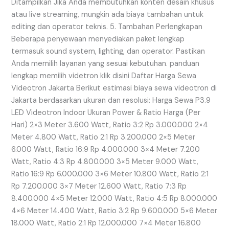
Ditampilkan Jika Anda membutuhkan konten desain khusus
atau live streaming, mungkin ada biaya tambahan untuk
editing dan operator teknis. 5. Tambahan Perlengkapan
Beberapa penyewaan menyediakan paket lengkap
termasuk sound system, lighting, dan operator. Pastikan
Anda memilih layanan yang sesuai kebutuhan. panduan
lengkap memilih videtron klik disini Daftar Harga Sewa
Videotron Jakarta Berikut estimasi biaya sewa videotron di
Jakarta berdasarkan ukuran dan resolusi: Harga Sewa P3.9
LED Videotron Indoor Ukuran Power & Ratio Harga (Per
Hari) 2×3 Meter 3.600 Watt, Ratio 3:2 Rp 3.000.000 2×4
Meter 4.800 Watt, Ratio 2:1 Rp 3.200.000 2×5 Meter
6.000 Watt, Ratio 16:9 Rp 4.000.000 3×4 Meter 7.200
Watt, Ratio 4:3 Rp 4.800.000 3×5 Meter 9.000 Watt,
Ratio 16:9 Rp 6.000.000 3×6 Meter 10.800 Watt, Ratio 2:1
Rp 7.200.000 3×7 Meter 12.600 Watt, Ratio 7:3 Rp
8.400.000 4×5 Meter 12.000 Watt, Ratio 4:5 Rp 8.000.000
4×6 Meter 14.400 Watt, Ratio 3:2 Rp 9.600.000 5×6 Meter
18.000 Watt, Ratio 2:1 Rp 12.000.000 7×4 Meter 16.800