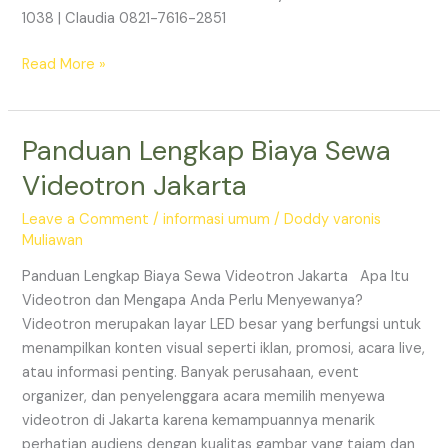
1038 | Claudia 0821-7616-2851
Read More »
Panduan Lengkap Biaya Sewa
Panduan
Lengkap
Videotron Jakarta
Biaya
Sewa
Leave a Comment
/
informasi umum
/
Doddy varonis
Videotron
Muliawan
Jakarta
Panduan Lengkap Biaya Sewa Videotron Jakarta Apa Itu
Videotron dan Mengapa Anda Perlu Menyewanya?
Videotron merupakan layar LED besar yang berfungsi untuk
menampilkan konten visual seperti iklan, promosi, acara live,
atau informasi penting. Banyak perusahaan, event
organizer, dan penyelenggara acara memilih menyewa
videotron di Jakarta karena kemampuannya menarik
perhatian audiens dengan kualitas gambar yang tajam dan