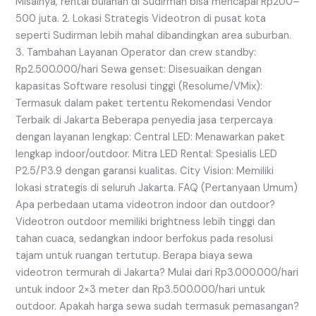
Misalnya, rental bulanan di Sudirman bisa mencapai Rp200–
500 juta. 2. Lokasi Strategis Videotron di pusat kota
seperti Sudirman lebih mahal dibandingkan area suburban.
3. Tambahan Layanan Operator dan crew standby:
Rp2.500.000/hari Sewa genset: Disesuaikan dengan
kapasitas Software resolusi tinggi (Resolume/VMix):
Termasuk dalam paket tertentu Rekomendasi Vendor
Terbaik di Jakarta Beberapa penyedia jasa terpercaya
dengan layanan lengkap: Central LED: Menawarkan paket
lengkap indoor/outdoor. Mitra LED Rental: Spesialis LED
P2.5/P3.9 dengan garansi kualitas. City Vision: Memiliki
lokasi strategis di seluruh Jakarta. FAQ (Pertanyaan Umum)
Apa perbedaan utama videotron indoor dan outdoor?
Videotron outdoor memiliki brightness lebih tinggi dan
tahan cuaca, sedangkan indoor berfokus pada resolusi
tajam untuk ruangan tertutup. Berapa biaya sewa
videotron termurah di Jakarta? Mulai dari Rp3.000.000/hari
untuk indoor 2×3 meter dan Rp3.500.000/hari untuk
outdoor. Apakah harga sewa sudah termasuk pemasangan?