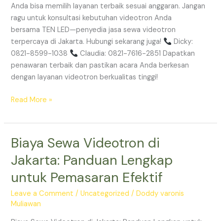
Anda bisa memilih layanan terbaik sesuai anggaran. Jangan
ragu untuk konsultasi kebutuhan videotron Anda
bersama TEN LED—penyedia jasa sewa videotron
terpercaya di Jakarta. Hubungi sekarang juga!
Dicky:
0821-8599-1038
Claudia: 0821-7616-2851 Dapatkan
penawaran terbaik dan pastikan acara Anda berkesan
dengan layanan videotron berkualitas tinggi!
Read More »
Biaya Sewa Videotron di
Biaya
Sewa
Jakarta: Panduan Lengkap
Videotron
untuk Pemasaran Efektif
di
Jakarta:
Leave a Comment
/
Uncategorized
/
Doddy varonis
Panduan
Muliawan
Lengkap