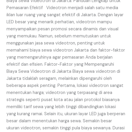
untuk
Biaya Sewa Videotron di Jakarta: Panduan Lengkap untuk
Pemasaran
Pemasaran Efektif Videotron menjadi salah satu media
Efektif
iklan luar ruang yang sangat efektif di Jakarta. Dengan layar
LED besar yang menarik perhatian, videotron mampu
menyampaikan pesan promosi secara dinamis dan visual
yang memukau. Namun, sebelum memutuskan untuk
menggunakan jasa sewa videotron, penting untuk
memahami biaya sewa videotron Jakarta dan faktor-faktor
yang memengaruhinya agar pemasaran Anda berjalan
efektif dan efisien. Faktor-Faktor yang Mempengaruhi
Biaya Sewa Videotron di Jakarta Biaya sewa videotron di
Jakarta tidaklah seragam, melainkan dipengaruhi oleh
beberapa aspek penting. Pertama, lokasi videotron sangat
menentukan harga; videotron yang terpasang di area
strategis seperti pusat kota atau jalan protokol biasanya
memiliki tarif sewa yang lebih tinggi dibandingkan lokasi
yang kurang ramai. Selain itu, ukuran layar LED juga berperan
besar dalam menentukan harga sewa. Semakin besar
ukuran videotron, semakin tinggi pula biaya sewanya. Durasi