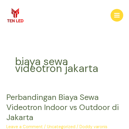
Skip
to
content
biaya sewa
videotron jakarta
Perbandingan Biaya Sewa
Perbandingan
Biaya
Videotron Indoor vs Outdoor di
Sewa
Jakarta
Videotron
Indoor
Leave a Comment
/
Uncategorized
/
Doddy varonis