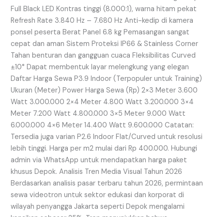
Full Black LED Kontras tinggi (8.000:1), warna hitam pekat
Refresh Rate 3.840 Hz – 7.680 Hz Anti-kedip di kamera
ponsel peserta Berat Panel 6.8 kg Pemasangan sangat
cepat dan aman Sistem Proteksi IP66 & Stainless Corner
Tahan benturan dan gangguan cuaca Fleksibilitas Curved
±10° Dapat membentuk layar melengkung yang elegan
Daftar Harga Sewa P3.9 Indoor (Terpopuler untuk Training)
Ukuran (Meter) Power Harga Sewa (Rp) 2×3 Meter 3.600
Watt 3.000.000 2×4 Meter 4.800 Watt 3.200.000 3×4
Meter 7.200 Watt 4.800.000 3×5 Meter 9.000 Watt
6.000.000 4×6 Meter 14.400 Watt 9.600.000 Catatan:
Tersedia juga varian P2.6 Indoor Flat/Curved untuk resolusi
lebih tinggi. Harga per m2 mulai dari Rp 400.000. Hubungi
admin via WhatsApp untuk mendapatkan harga paket
khusus Depok. Analisis Tren Media Visual Tahun 2026
Berdasarkan analisis pasar terbaru tahun 2026, permintaan
sewa videotron untuk sektor edukasi dan korporat di
wilayah penyangga Jakarta seperti Depok mengalami