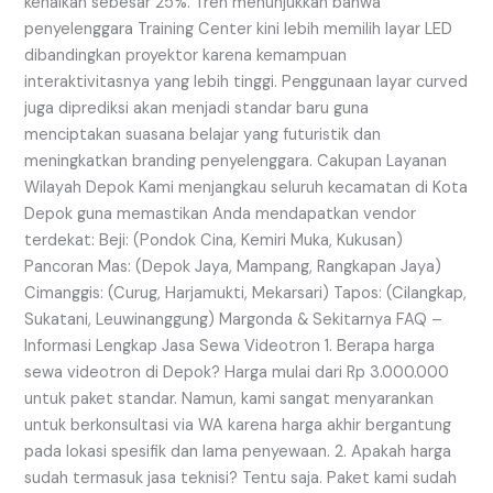
kenaikan sebesar 25%. Tren menunjukkan bahwa
penyelenggara Training Center kini lebih memilih layar LED
dibandingkan proyektor karena kemampuan
interaktivitasnya yang lebih tinggi. Penggunaan layar curved
juga diprediksi akan menjadi standar baru guna
menciptakan suasana belajar yang futuristik dan
meningkatkan branding penyelenggara. Cakupan Layanan
Wilayah Depok Kami menjangkau seluruh kecamatan di Kota
Depok guna memastikan Anda mendapatkan vendor
terdekat: Beji: (Pondok Cina, Kemiri Muka, Kukusan)
Pancoran Mas: (Depok Jaya, Mampang, Rangkapan Jaya)
Cimanggis: (Curug, Harjamukti, Mekarsari) Tapos: (Cilangkap,
Sukatani, Leuwinanggung) Margonda & Sekitarnya FAQ –
Informasi Lengkap Jasa Sewa Videotron 1. Berapa harga
sewa videotron di Depok? Harga mulai dari Rp 3.000.000
untuk paket standar. Namun, kami sangat menyarankan
untuk berkonsultasi via WA karena harga akhir bergantung
pada lokasi spesifik dan lama penyewaan. 2. Apakah harga
sudah termasuk jasa teknisi? Tentu saja. Paket kami sudah