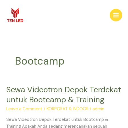
Skip
to
content
Bootcamp
Sewa Videotron Depok Terdekat
Sewa
Videotron
untuk Bootcamp & Training
Depok
Terdekat
Leave a Comment
/
KORPORAT & INDOOR
/
admin
untuk
Sewa Videotron Depok Terdekat untuk Bootcamp &
Bootcamp
Training Apakah Anda sedang merencanakan sebuah