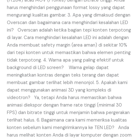
(H.264) atau MOV (ProRes) dengan bitrate tinggi. Anda
harus menghindari penggunaan format lossy yang dapat
mengurangi kualitas gambar. 3. Apa yang dimaksud dengan
Overscan dan bagaimana cara menghindari kesalahan LED
ini? Overscan adalah ketika bagian tepi konten terpotong
di layar. Cara menghindari kesalahan LED ini adalah dengan
Anda membuat safety margin (area aman) di sekitar 10%
dari tepi konten untuk memastikan bahwa elemen penting
tidak terpotong. 4. Warna apa yang paling efektif untuk
background di LED screen? Warna gelap dapat
meningkatkan kontras dengan teks terang dan dapat
membuat gambar terlihat lebih menonjol. 5. Apakah kami
dapat menggunakan animasi 3D yang kompleks di
videotron? Ya, tetapi Anda harus memastikan bahwa
animasi diekspor dengan frame rate tinggi (minimal 30
FPS) dan bitrate tinggi untuk menjamin bahwa pergerakan
terlihat halus. 6. Bagaimana cara kami memeriksa kualitas
konten sebelum kami mengirimkannya ke TEN LED? Anda
harus melihat konten Anda di layar komputer dengan zoom