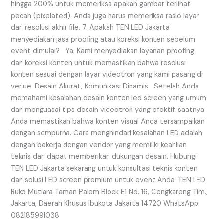
hingga 200% untuk memeriksa apakah gambar terlihat
pecah (pixelated). Anda juga harus memeriksa rasio layar
dan resolusi akhir file. 7. Apakah TEN LED Jakarta
menyediakan jasa proofing atau koreksi konten sebelum
event dimulai? Ya. Kami menyediakan layanan proofing
dan koreksi konten untuk memastikan bahwa resolusi
konten sesuai dengan layar videotron yang kami pasang di
venue. Desain Akurat, Komunikasi Dinamis Setelah Anda
memahami kesalahan desain konten led screen yang umum
dan menguasai tips desain videotron yang efektif, saatnya
Anda memastikan bahwa konten visual Anda tersampaikan
dengan sempurna. Cara menghindari kesalahan LED adalah
dengan bekerja dengan vendor yang memiliki keahlian
teknis dan dapat memberikan dukungan desain. Hubungi
TEN LED Jakarta sekarang untuk konsultasi teknis konten
dan solusi LED screen premium untuk event Anda! TEN LED
Ruko Mutiara Taman Palem Block E1 No. 16, Cengkareng Tim.,
Jakarta, Daerah Khusus Ibukota Jakarta 14720 WhatsApp:
082185991038