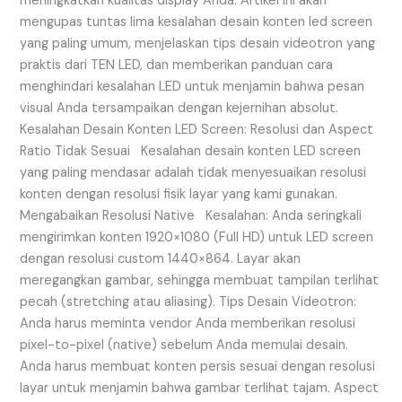
meningkatkan kualitas display Anda. Artikel ini akan
mengupas tuntas lima kesalahan desain konten led screen
yang paling umum, menjelaskan tips desain videotron yang
praktis dari TEN LED, dan memberikan panduan cara
menghindari kesalahan LED untuk menjamin bahwa pesan
visual Anda tersampaikan dengan kejernihan absolut.
Kesalahan Desain Konten LED Screen: Resolusi dan Aspect
Ratio Tidak Sesuai Kesalahan desain konten LED screen
yang paling mendasar adalah tidak menyesuaikan resolusi
konten dengan resolusi fisik layar yang kami gunakan.
Mengabaikan Resolusi Native Kesalahan: Anda seringkali
mengirimkan konten 1920×1080 (Full HD) untuk LED screen
dengan resolusi custom 1440×864. Layar akan
meregangkan gambar, sehingga membuat tampilan terlihat
pecah (stretching atau aliasing). Tips Desain Videotron:
Anda harus meminta vendor Anda memberikan resolusi
pixel-to-pixel (native) sebelum Anda memulai desain.
Anda harus membuat konten persis sesuai dengan resolusi
layar untuk menjamin bahwa gambar terlihat tajam. Aspect