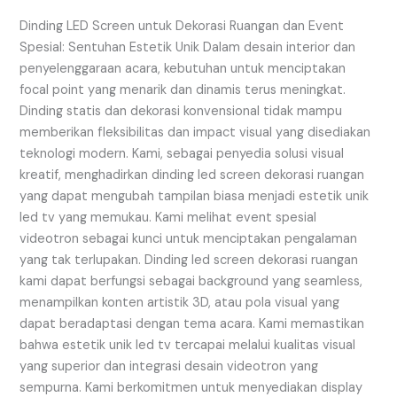
Ruangan
dan
Dinding LED Screen untuk Dekorasi Ruangan dan Event
Event
Spesial: Sentuhan Estetik Unik Dalam desain interior dan
Spesial:
penyelenggaraan acara, kebutuhan untuk menciptakan
Sentuhan
focal point yang menarik dan dinamis terus meningkat.
Estetik
Dinding statis dan dekorasi konvensional tidak mampu
Unik
memberikan fleksibilitas dan impact visual yang disediakan
teknologi modern. Kami, sebagai penyedia solusi visual
kreatif, menghadirkan dinding led screen dekorasi ruangan
yang dapat mengubah tampilan biasa menjadi estetik unik
led tv yang memukau. Kami melihat event spesial
videotron sebagai kunci untuk menciptakan pengalaman
yang tak terlupakan. Dinding led screen dekorasi ruangan
kami dapat berfungsi sebagai background yang seamless,
menampilkan konten artistik 3D, atau pola visual yang
dapat beradaptasi dengan tema acara. Kami memastikan
bahwa estetik unik led tv tercapai melalui kualitas visual
yang superior dan integrasi desain videotron yang
sempurna. Kami berkomitmen untuk menyediakan display