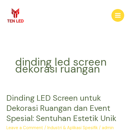
Skip
to
content
dinding led screen
dekorasi ruangan
Dinding LED Screen untuk
Dinding
LED
Dekorasi Ruangan dan Event
Screen
Spesial: Sentuhan Estetik Unik
untuk
Dekorasi
Leave a Comment
/
Industri & Aplikasi Spesifik
/
admin