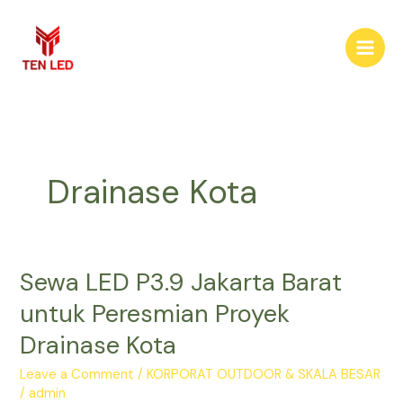
Skip
to
content
Drainase Kota
Sewa LED P3.9 Jakarta Barat
Sewa
LED
untuk Peresmian Proyek
P3.9
Drainase Kota
Jakarta
Barat
Leave a Comment
/
KORPORAT OUTDOOR & SKALA BESAR
untuk
/
admin