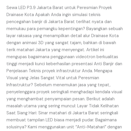
Peresmian
Proyek
Sewa LED P3.9 Jakarta Barat untuk Peresmian Proyek
Drainase
Drainase Kota Apakah Anda ingin simulasi teknis
Kota
pencegahan banjir di Jakarta Barat terlihat nyata dan
memukau para pemangku kepentingan? Bayangkan sebuah
layar raksasa yang menampilkan detail alur Drainase Kota
dengan animasi 3D yang sangat tajam, bahkan di bawah
terik matahari Jakarta yang menyengat. Artikel ini
mengupas bagaimana penggunaan videotron berkualitas
tinggi menjadi kunci keberhasilan presentasi Anti Banjir dan
Penjelasan Teknis proyek infrastruktur Anda. Mengapa
Visual yang Jelas Sangat Vital untuk Peresmian
Infrastruktur? Sebelum menemukan jasa yang tepat,
penyelenggara proyek seringkali menghadapi kendala visual
yang menghambat penyampaian pesan. Berikut adalah
masalah utama yang sering muncul: Layar Tidak Kelihatan
Saat Siang Hari: Sinar matahari di Jakarta Barat seringkali
membuat tampilan LED biasa menjadi pudar. Bagaimana
solusinya? Kami menggunakan unit “Anti-Matahari” dengan