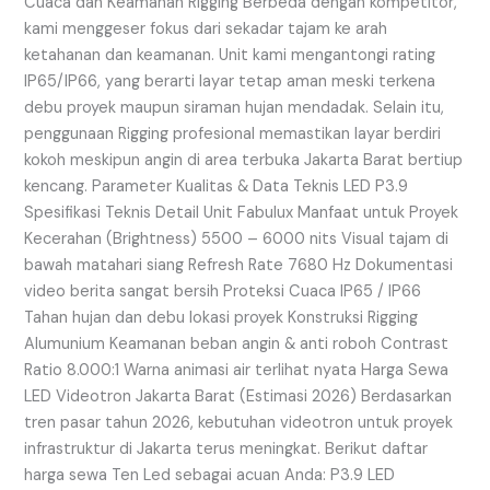
Cuaca dan Keamanan Rigging Berbeda dengan kompetitor,
kami menggeser fokus dari sekadar tajam ke arah
ketahanan dan keamanan. Unit kami mengantongi rating
IP65/IP66, yang berarti layar tetap aman meski terkena
debu proyek maupun siraman hujan mendadak. Selain itu,
penggunaan Rigging profesional memastikan layar berdiri
kokoh meskipun angin di area terbuka Jakarta Barat bertiup
kencang. Parameter Kualitas & Data Teknis LED P3.9
Spesifikasi Teknis Detail Unit Fabulux Manfaat untuk Proyek
Kecerahan (Brightness) 5500 – 6000 nits Visual tajam di
bawah matahari siang Refresh Rate 7680 Hz Dokumentasi
video berita sangat bersih Proteksi Cuaca IP65 / IP66
Tahan hujan dan debu lokasi proyek Konstruksi Rigging
Alumunium Keamanan beban angin & anti roboh Contrast
Ratio 8.000:1 Warna animasi air terlihat nyata Harga Sewa
LED Videotron Jakarta Barat (Estimasi 2026) Berdasarkan
tren pasar tahun 2026, kebutuhan videotron untuk proyek
infrastruktur di Jakarta terus meningkat. Berikut daftar
harga sewa Ten Led sebagai acuan Anda: P3.9 LED