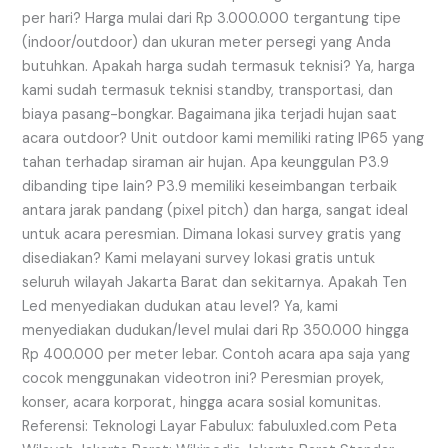
per hari? Harga mulai dari Rp 3.000.000 tergantung tipe
(indoor/outdoor) dan ukuran meter persegi yang Anda
butuhkan. Apakah harga sudah termasuk teknisi? Ya, harga
kami sudah termasuk teknisi standby, transportasi, dan
biaya pasang-bongkar. Bagaimana jika terjadi hujan saat
acara outdoor? Unit outdoor kami memiliki rating IP65 yang
tahan terhadap siraman air hujan. Apa keunggulan P3.9
dibanding tipe lain? P3.9 memiliki keseimbangan terbaik
antara jarak pandang (pixel pitch) dan harga, sangat ideal
untuk acara peresmian. Dimana lokasi survey gratis yang
disediakan? Kami melayani survey lokasi gratis untuk
seluruh wilayah Jakarta Barat dan sekitarnya. Apakah Ten
Led menyediakan dudukan atau level? Ya, kami
menyediakan dudukan/level mulai dari Rp 350.000 hingga
Rp 400.000 per meter lebar. Contoh acara apa saja yang
cocok menggunakan videotron ini? Peresmian proyek,
konser, acara korporat, hingga acara sosial komunitas.
Referensi: Teknologi Layar Fabulux: fabuluxled.com Peta