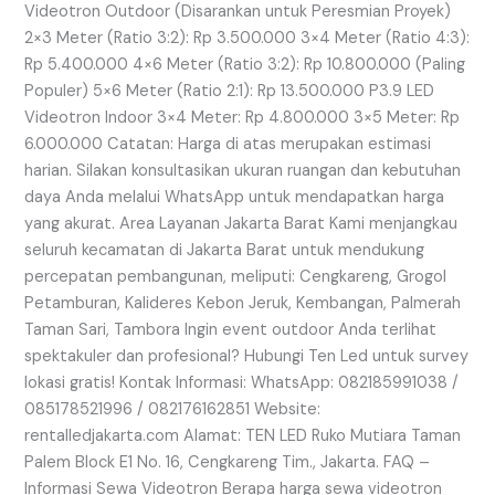
Videotron Outdoor (Disarankan untuk Peresmian Proyek)
2×3 Meter (Ratio 3:2): Rp 3.500.000 3×4 Meter (Ratio 4:3):
Rp 5.400.000 4×6 Meter (Ratio 3:2): Rp 10.800.000 (Paling
Populer) 5×6 Meter (Ratio 2:1): Rp 13.500.000 P3.9 LED
Videotron Indoor 3×4 Meter: Rp 4.800.000 3×5 Meter: Rp
6.000.000 Catatan: Harga di atas merupakan estimasi
harian. Silakan konsultasikan ukuran ruangan dan kebutuhan
daya Anda melalui WhatsApp untuk mendapatkan harga
yang akurat. Area Layanan Jakarta Barat Kami menjangkau
seluruh kecamatan di Jakarta Barat untuk mendukung
percepatan pembangunan, meliputi: Cengkareng, Grogol
Petamburan, Kalideres Kebon Jeruk, Kembangan, Palmerah
Taman Sari, Tambora Ingin event outdoor Anda terlihat
spektakuler dan profesional? Hubungi Ten Led untuk survey
lokasi gratis! Kontak Informasi: WhatsApp: 082185991038 /
085178521996 / 082176162851 Website:
rentalledjakarta.com Alamat: TEN LED Ruko Mutiara Taman
Palem Block E1 No. 16, Cengkareng Tim., Jakarta. FAQ –
Informasi Sewa Videotron Berapa harga sewa videotron