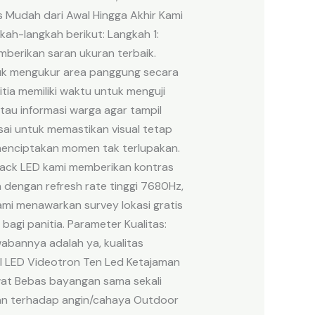
es Mudah dari Awal Hingga Akhir Kami
ah-langkah berikut: Langkah 1:
berikan saran ukuran terbaik.
tuk mengukur area panggung secara
itia memiliki waktu untuk menguji
tau informasi warga agar tampil
usai untuk memastikan visual tetap
 menciptakan momen tak terlupakan.
Black LED kami memberikan kontras
a dengan refresh rate tinggi 7680Hz,
 kami menawarkan survey lokasi gratis
agi panitia. Parameter Kualitas:
bannya adalah ya, kualitas
al LED Videotron Ten Led Ketajaman
ewat Bebas bayangan sama sekali
an terhadap angin/cahaya Outdoor