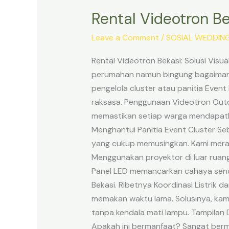
Rental Videotron Be
Rental
Videotron
Leave a Comment
/
SOSIAL WEDDIN
Bekasi:
Solusi
Rental Videotron Bekasi: Solusi Vi
Visual
perumahan namun bingung bagaimana
Event
pengelola cluster atau panitia Event 
Perumahan
raksasa. Penggunaan Videotron Out
&
memastikan setiap warga mendapatkan
Cluster
Menghantui Panitia Event Cluster S
yang cukup memusingkan. Kami mera
Menggunakan proyektor di luar ruang
Panel LED memancarkan cahaya sendir
Bekasi. Ribetnya Koordinasi Listrik 
memakan waktu lama. Solusinya, kam
tanpa kendala mati lampu. Tampilan 
Apakah ini bermanfaat? Sangat berma