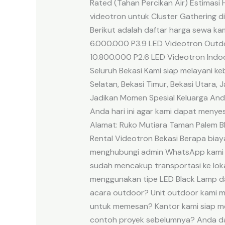
Rated (Tahan Percikan Air) Estimasi
videotron untuk Cluster Gathering d
Berikut adalah daftar harga sewa ka
6.000.000 P3.9 LED Videotron Outdo
10.800.000 P2.6 LED Videotron Indoo
Seluruh Bekasi Kami siap melayani ke
Selatan, Bekasi Timur, Bekasi Utara,
Jadikan Momen Spesial Keluarga Anda
Anda hari ini agar kami dapat menye
Alamat: Ruko Mutiara Taman Palem Bl
Rental Videotron Bekasi Berapa biay
menghubungi admin WhatsApp kami u
sudah mencakup transportasi ke lok
menggunakan tipe LED Black Lamp dar
acara outdoor? Unit outdoor kami me
untuk memesan? Kantor kami siap mel
contoh proyek sebelumnya? Anda da