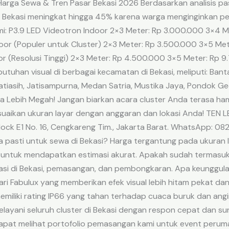
 Harga Sewa & Tren Pasar Bekasi 2026 Berdasarkan analisis 
i Bekasi meningkat hingga 45% karena warga menginginkan peng
mi: P3.9 LED Videotron Indoor 2×3 Meter: Rp 3.000.000 3×4 
or (Populer untuk Cluster) 2×3 Meter: Rp 3.500.000 3×5 Met
r (Resolusi Tinggi) 2×3 Meter: Rp 4.500.000 3×5 Meter: Rp 
butuhan visual di berbagai kecamatan di Bekasi, meliputi: Bant
 Jatiasih, Jatisampurna, Medan Satria, Mustika Jaya, Pondok 
 Lebih Megah! Jangan biarkan acara cluster Anda terasa ham
suaikan ukuran layar dengan anggaran dan lokasi Anda! TEN L
ock E1 No. 16, Cengkareng Tim., Jakarta Barat. WhatsApp: 0
a pasti untuk sewa di Bekasi? Harga tergantung pada ukuran
ntuk mendapatkan estimasi akurat. Apakah sudah termasuk 
asi di Bekasi, pemasangan, dan pembongkaran. Apa keunggula
i Fabulux yang memberikan efek visual lebih hitam pekat dan
miliki rating IP66 yang tahan terhadap cuaca buruk dan angi
ayani seluruh cluster di Bekasi dengan respon cepat dan su
pat melihat portofolio pemasangan kami untuk event perum