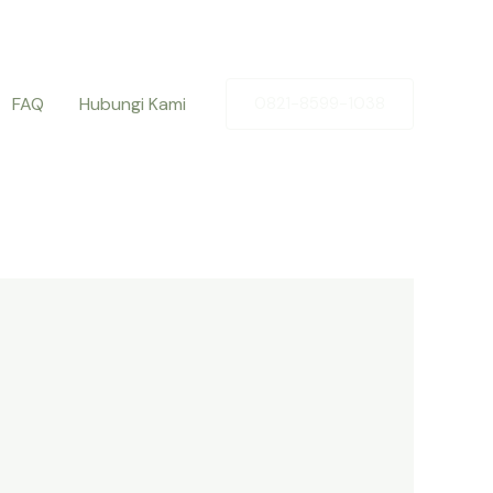
FAQ
Hubungi Kami
0821-8599-1038