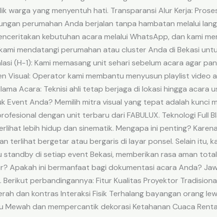
balik warga yang menyentuh hati. Transparansi Alur Kerja: Pros
kungan perumahan Anda berjalan tanpa hambatan melalui langk
menceritakan kebutuhan acara melalui WhatsApp, dan kami mem
im kami mendatangi perumahan atau cluster Anda di Bekasi un
alasi (H-1): Kami memasang unit sehari sebelum acara agar pan
n Visual: Operator kami membantu menyusun playlist video a
ama Acara: Teknisi ahli tetap berjaga di lokasi hingga acara 
uk Event Anda? Memilih mitra visual yang tepat adalah kunci
fesional dengan unit terbaru dari FABULUX. Teknologi Full 
erlihat lebih hidup dan sinematik. Mengapa ini penting? Karen
n terlihat bergetar atau bergaris di layar ponsel. Selain itu,
standby di setiap event Bekasi, memberikan rasa aman total b
? Apakah ini bermanfaat bagi dokumentasi acara Anda? Jawa
 Berikut perbandingannya: Fitur Kualitas Proyektor Tradision
erah dan kontras Interaksi Fisik Terhalang bayangan orang l
kaku Mewah dan mempercantik dekorasi Ketahanan Cuaca Rent