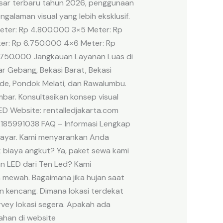
pasar terbaru tahun 2026, penggunaan
alaman visual yang lebih eksklusif.
Meter: Rp 4.800.000 3×5 Meter: Rp
er: Rp 6.750.000 4×6 Meter: Rp
9.750.000 Jangkauan Layanan Luas di
ar Gebang, Bekasi Barat, Bekasi
Gede, Pondok Melati, dan Rawalumbu.
bar. Konsultasikan konsep visual
ED Website: rentalledjakarta.com
82185991038 FAQ – Informasi Lengkap
 layar. Kami menyarankan Anda
biaya angkut? Ya, paket sewa kami
n LED dari Ten Led? Kami
 mewah. Bagaimana jika hujan saat
n kencang. Dimana lokasi terdekat
rvey lokasi segera. Apakah ada
ahan di website