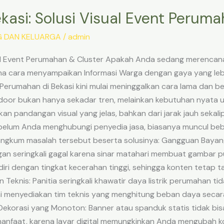
kasi: Solusi Visual Event Peruma
G DAN KELUARGA
/
admin
sual Event Perumahan & Cluster Apakah Anda sedang merencana
 cara menyampaikan Informasi Warga dengan gaya yang leb
Perumahan di Bekasi kini mulai meninggalkan cara lama dan bera
door bukan hanya sekadar tren, melainkan kebutuhan nyata
 pandangan visual yang jelas, bahkan dari jarak jauh sekali
ebelum Anda menghubungi penyedia jasa, biasanya muncul bebe
ngkum masalah tersebut beserta solusinya: Gangguan Bayan
an seringkali gagal karena sinar matahari membuat gambar p
i dengan tingkat kecerahan tinggi, sehingga konten tetap ta
dan Teknis: Panitia seringkali khawatir daya listrik perumahan
i menyediakan tim teknis yang menghitung beban daya secara
Dekorasi yang Monoton: Banner atau spanduk statis tidak bisa
nfaat, karena layar digital memungkinkan Anda mengubah kon