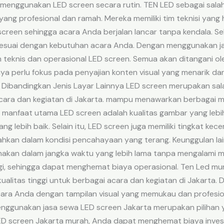
k menggunakan LED screen secara rutin. TEN LED sebagai sala
ang profesional dan ramah. Mereka memiliki tim teknisi yan
een sehingga acara Anda berjalan lancar tanpa kendala. Sel
 sesuai dengan kebutuhan acara Anda. Dengan menggunakan j
 teknis dan operasional LED screen. Semua akan ditangani ole
ya perlu fokus pada penyajian konten visual yang menarik d
Dibandingkan Jenis Layar Lainnya LED screen merupakan salah
cara dan kegiatan di Jakarta. mampu menawarkan berbagai 
tu manfaat utama LED screen adalah kualitas gambar yang lebi
g lebih baik. Selain itu, LED screen juga memiliki tingkat kec
hkan dalam kondisi pencahayaan yang terang. Keunggulan lai
nakan dalam jangka waktu yang lebih lama tanpa mengalami mas
rgi, sehingga dapat menghemat biaya operasional. Ten Led m
alitas tinggi untuk berbagai acara dan kegiatan di Jakarta
ara Anda dengan tampilan visual yang memukau dan profesi
ggunakan jasa sewa LED screen Jakarta merupakan pilihan y
ED screen Jakarta murah, Anda dapat menghemat biaya investas