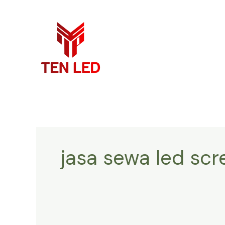
Skip
to
content
jasa sewa led scr