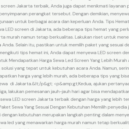
creen Jakarta terbaik, Anda juga dapat menikmati layanan p
penyimpanan perangkat tersebut. Dengan demikian, menyew
enggunaan untuk berbagai acara dan keperluan Anda. Tips Hem
LED screen di Jakarta, ada beberapa tips hemat yang perlu 
rta murah namun tetap berkualitas. Lakukan riset untuk me
Anda. Selain itu, pastikan untuk memilih paket yang sesuai 
engikuti tips hemat ini, Anda dapat menyewa LED screen deng
Untuk Mendapatkan Harga Sewa Led Screen Yang Lebih Murah 
solusi yang tepat untuk kebutuhan acara Anda. Namun, sering
apatkan harga yang lebih murah, ada beberapa tips yang bis
sewa di Jakarta.&lt;/p&gt; <p&amp;gt;Kedua, ajukan pertany
tiga, lakukan pemesanan jauh-jauh hari agar bisa mendapatk
a sewa LED screen Jakarta terbaik dengan harga yang lebih te
aket Sewa Yang Sesuai Dengan Kebutuhan Memilih penyedia 
 dengan kebutuhan merupakan langkah penting dalam menyel
 sewa led yang menawarkan harga murah namun tetap berkual