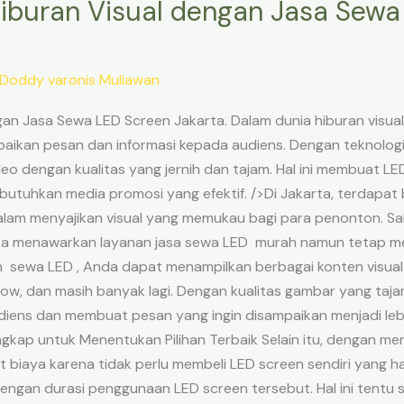
Hiburan Visual dengan Jasa Sewa
Doddy varonis Muliawan
ngan Jasa Sewa LED Screen Jakarta. Dalam dunia hiburan visua
ikan pesan dan informasi kepada audiens. Dengan teknologi c
dengan kualitas yang jernih dan tajam. Hal ini membuat LED
utuhkan media promosi yang efektif. />Di Jakarta, terdapat
am menyajikan visual yang memukau bagi para penonton. Sal
ka menawarkan layanan jasa sewa LED murah namun tetap me
ewa LED , Anda dapat menampilkan berbagai konten visual s
show, dan masih banyak lagi. Dengan kualitas gambar yang taj
ens dan membuat pesan yang ingin disampaikan menjadi lebih
gkap untuk Menentukan Pilihan Terbaik Selain itu, dengan 
 biaya karena tidak perlu membeli LED screen sendiri yang 
engan durasi penggunaan LED screen tersebut. Hal ini tentu