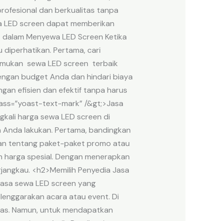
rofesional dan berkualitas tanpa
a LED screen dapat memberikan
at dalam Menyewa LED Screen Ketika
diperhatikan. Pertama, cari
nemukan sewa LED screen terbaik
dengan budget Anda dan hindari biaya
an efisien dan efektif tanpa harus
ass=”yoast-text-mark” /&gt;>Jasa
kali harga sewa LED screen di
a Anda lakukan. Pertama, bandingkan
aan tentang paket-paket promo atau
an harga spesial. Dengan menerapkan
rjangkau. <h2>Memilih Penyedia Jasa
jasa sewa LED screen yang
enggarakan acara atau event. Di
itas. Namun, untuk mendapatkan