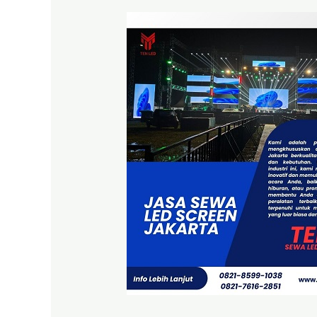
Menjelajahi
Dunia
Hiburan
Visual
dengan
Jasa
Sewa
LED
Screen
Jakarta