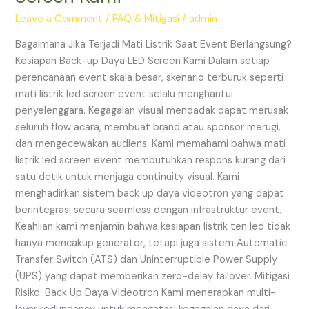
Saat
Event
Leave a Comment
/
FAQ & Mitigasi
/
admin
Berlangsung?
Bagaimana Jika Terjadi Mati Listrik Saat Event Berlangsung?
Kesiapan
Kesiapan Back-up Daya LED Screen Kami Dalam setiap
Back-
perencanaan event skala besar, skenario terburuk seperti
up
mati listrik led screen event selalu menghantui
Daya
penyelenggara. Kegagalan visual mendadak dapat merusak
LED
seluruh flow acara, membuat brand atau sponsor merugi,
Screen
dan mengecewakan audiens. Kami memahami bahwa mati
Kami
listrik led screen event membutuhkan respons kurang dari
satu detik untuk menjaga continuity visual. Kami
menghadirkan sistem back up daya videotron yang dapat
berintegrasi secara seamless dengan infrastruktur event.
Keahlian kami menjamin bahwa kesiapan listrik ten led tidak
hanya mencakup generator, tetapi juga sistem Automatic
Transfer Switch (ATS) dan Uninterruptible Power Supply
(UPS) yang dapat memberikan zero-delay failover. Mitigasi
Risiko: Back Up Daya Videotron Kami menerapkan multi-