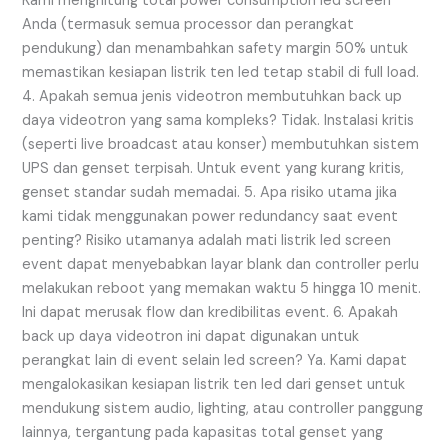
Kami menghitung total power consumption led screen
Anda (termasuk semua processor dan perangkat
pendukung) dan menambahkan safety margin 50% untuk
memastikan kesiapan listrik ten led tetap stabil di full load.
4. Apakah semua jenis videotron membutuhkan back up
daya videotron yang sama kompleks? Tidak. Instalasi kritis
(seperti live broadcast atau konser) membutuhkan sistem
UPS dan genset terpisah. Untuk event yang kurang kritis,
genset standar sudah memadai. 5. Apa risiko utama jika
kami tidak menggunakan power redundancy saat event
penting? Risiko utamanya adalah mati listrik led screen
event dapat menyebabkan layar blank dan controller perlu
melakukan reboot yang memakan waktu 5 hingga 10 menit.
Ini dapat merusak flow dan kredibilitas event. 6. Apakah
back up daya videotron ini dapat digunakan untuk
perangkat lain di event selain led screen? Ya. Kami dapat
mengalokasikan kesiapan listrik ten led dari genset untuk
mendukung sistem audio, lighting, atau controller panggung
lainnya, tergantung pada kapasitas total genset yang