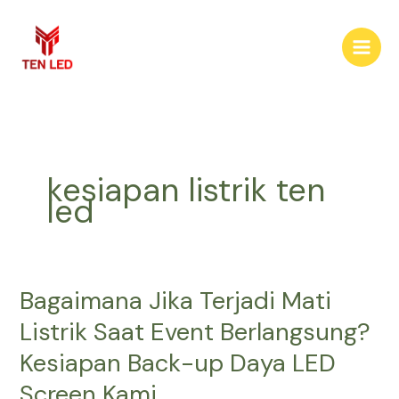
Skip
to
content
kesiapan listrik ten
led
Bagaimana Jika Terjadi Mati
Bagaimana
Jika
Listrik Saat Event Berlangsung?
Terjadi
Kesiapan Back-up Daya LED
Mati
Listrik
Screen Kami