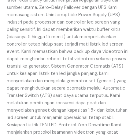
layer redundancy untuk mengatasi kegagalan daya dari
sumber utama. Zero-Delay Failover dengan UPS Kami
memasang sistem Uninterruptible Power Supply (UPS)
industri pada processor dan controller led screen yang
paling sensitif. Ini dapat memberikan waktu buffer kritis
(biasanya 5 hingga 15 menit) untuk mempertahankan
controller tetap hidup saat terjadi mati listrik led screen
event. Kami memastikan bahwa back up daya videotron ini
dapat menghindari reboot total videotron selama proses
transisi ke generator. Sistem Generator Otomatis (ATS)
Untuk kesiapan listrik ten led jangka panjang, kami
menyediakan dan mengelola generator set (genset) yang
dapat menghidupkan secara otomatis melalui Automatic
Transfer Switch (ATS) saat daya utama terputus. Kami
melakukan perhitungan konsumsi daya peak dan
menyediakan genset dengan kapasitas 1.5× dari kebutuhan
led screen untuk menjamin operasional tetap stabil.
Kesiapan Listrik TEN LED: Protokol Zero Downtime Kami
menjalankan protokol keamanan videotron yang ketat