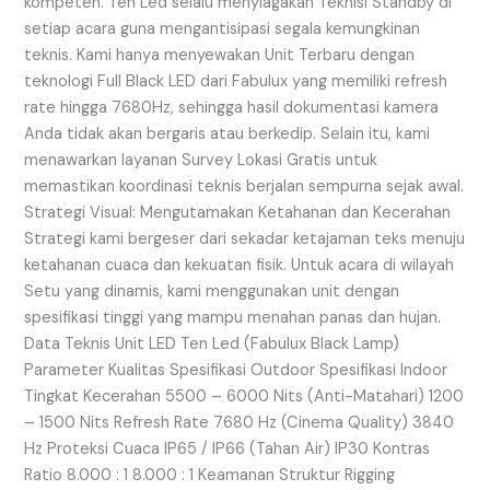
kompeten. Ten Led selalu menyiagakan Teknisi Standby di
setiap acara guna mengantisipasi segala kemungkinan
teknis. Kami hanya menyewakan Unit Terbaru dengan
teknologi Full Black LED dari Fabulux yang memiliki refresh
rate hingga 7680Hz, sehingga hasil dokumentasi kamera
Anda tidak akan bergaris atau berkedip. Selain itu, kami
menawarkan layanan Survey Lokasi Gratis untuk
memastikan koordinasi teknis berjalan sempurna sejak awal.
Strategi Visual: Mengutamakan Ketahanan dan Kecerahan
Strategi kami bergeser dari sekadar ketajaman teks menuju
ketahanan cuaca dan kekuatan fisik. Untuk acara di wilayah
Setu yang dinamis, kami menggunakan unit dengan
spesifikasi tinggi yang mampu menahan panas dan hujan.
Data Teknis Unit LED Ten Led (Fabulux Black Lamp)
Parameter Kualitas Spesifikasi Outdoor Spesifikasi Indoor
Tingkat Kecerahan 5500 – 6000 Nits (Anti-Matahari) 1200
– 1500 Nits Refresh Rate 7680 Hz (Cinema Quality) 3840
Hz Proteksi Cuaca IP65 / IP66 (Tahan Air) IP30 Kontras
Ratio 8.000 : 1 8.000 : 1 Keamanan Struktur Rigging