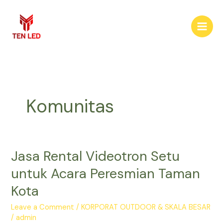
Skip
to
content
Komunitas
Jasa Rental Videotron Setu
Jasa
Rental
untuk Acara Peresmian Taman
Videotron
Kota
Setu
untuk
Leave a Comment
/
KORPORAT OUTDOOR & SKALA BESAR
Acara
/
admin