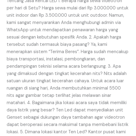
Tentang Jasa Rental LED 1. Berapa harga sewa videotron
per hari di Setu? Harga sewa mulai dari Rp 3.000.000 untuk
unit indoor dan Rp 3.500.000 untuk unit outdoor. Namun,
kami sangat menyarankan Anda menghubungi admin via
WhatsApp untuk mendapatkan penawaran harga yang
sesuai dengan kebutuhan spesifik Anda. 2. Apakah harga
tersebut sudah termasuk biaya pasang? Ya, kami
menerapkan sistem “Terima Beres”. Harga sudah mencakup
biaya transportasi, instalasi, pembongkaran, dan
pendampingan teknisi selama acara berlangsung. 3. Apa
yang dimaksud dengan tingkat kecerahan nits? Nits adalah
satuan ukuran tingkat kecerahan cahaya. Untuk acara luar
ruangan di siang hari, Anda membutuhkan minimal 5500
nits agar gambar tetap terlihat jelas melawan sinar
matahari. 4. Bagaimana jika lokasi acara saya tidak memiliki
daya listrik yang besar? Ten Led dapat menyediakan unit
Genset sebagai dukungan daya tambahan agar videotron
dapat beroperasi secara maksimal tanpa membebani listrik
lokasi. 5. Dimana lokasi kantor Ten Led? Kantor pusat kami