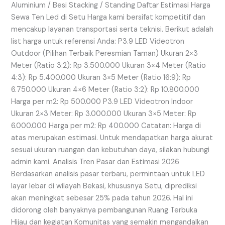
Aluminium / Besi Stacking / Standing Daftar Estimasi Harga
Sewa Ten Led di Setu Harga kami bersifat kompetitif dan
mencakup layanan transportasi serta teknisi. Berikut adalah
list harga untuk referensi Anda: P3.9 LED Videotron
Outdoor (Pilihan Terbaik Peresmian Taman) Ukuran 2×3
Meter (Ratio 3:2): Rp 3.500.000 Ukuran 3×4 Meter (Ratio
4:3): Rp 5.400.000 Ukuran 3×5 Meter (Ratio 16:9): Rp
6.750.000 Ukuran 4×6 Meter (Ratio 3:2): Rp 10.800.000
Harga per m2: Rp 500.000 P3.9 LED Videotron Indoor
Ukuran 2×3 Meter: Rp 3.000.000 Ukuran 3×5 Meter: Rp
6.000.000 Harga per m2: Rp 400.000 Catatan: Harga di
atas merupakan estimasi. Untuk mendapatkan harga akurat
sesuai ukuran ruangan dan kebutuhan daya, silakan hubungi
admin kami. Analisis Tren Pasar dan Estimasi 2026
Berdasarkan analisis pasar terbaru, permintaan untuk LED
layar lebar di wilayah Bekasi, khususnya Setu, diprediksi
akan meningkat sebesar 25% pada tahun 2026. Hal ini
didorong oleh banyaknya pembangunan Ruang Terbuka
Hijau dan kegiatan Komunitas yang semakin mengandalkan