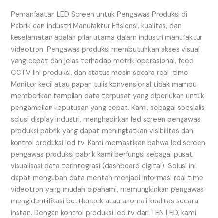
Produksi
di
Pemanfaatan LED Screen untuk Pengawas Produksi di
Pabrik
Pabrik dan Industri Manufaktur Efisiensi, kualitas, dan
dan
keselamatan adalah pilar utama dalam industri manufaktur
Industri
videotron. Pengawas produksi membutuhkan akses visual
Manufaktur
yang cepat dan jelas terhadap metrik operasional, feed
CCTV lini produksi, dan status mesin secara real-time.
Monitor kecil atau papan tulis konvensional tidak mampu
memberikan tampilan data terpusat yang diperlukan untuk
pengambilan keputusan yang cepat. Kami, sebagai spesialis
solusi display industri, menghadirkan led screen pengawas
produksi pabrik yang dapat meningkatkan visibilitas dan
kontrol produksi led tv. Kami memastikan bahwa led screen
pengawas produksi pabrik kami berfungsi sebagai pusat
visualisasi data terintegrasi (dashboard digital). Solusi ini
dapat mengubah data mentah menjadi informasi real time
videotron yang mudah dipahami, memungkinkan pengawas
mengidentifikasi bottleneck atau anomali kualitas secara
instan. Dengan kontrol produksi led tv dari TEN LED, kami