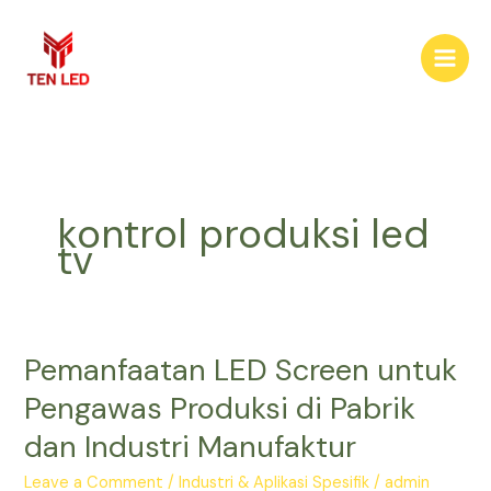
Skip
to
content
kontrol produksi led
tv
Pemanfaatan LED Screen untuk
Pemanfaatan
LED
Pengawas Produksi di Pabrik
Screen
dan Industri Manufaktur
untuk
Pengawas
Leave a Comment
/
Industri & Aplikasi Spesifik
/
admin