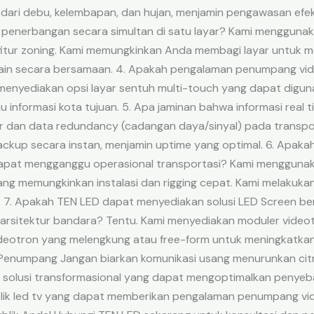
dari debu, kelembapan, dan hujan, menjamin pengawasan efekti
si penerbangan secara simultan di satu layar? Kami menggun
itur zoning. Kami memungkinkan Anda membagi layar untuk me
 lain secara bersamaan. 4. Apakah pengalaman penumpang videot
i menyediakan opsi layar sentuh multi-touch yang dapat dig
au informasi kota tujuan. 5. Apa jaminan bahwa informasi real 
 dan data redundancy (cadangan daya/sinyal) pada transportas
ackup secara instan, menjamin uptime yang optimal. 6. Apakah
pat mengganggu operasional transportasi? Kami menggunakan
ang memungkinkan instalasi dan rigging cepat. Kami melakukan 
 7. Apakah TEN LED dapat menyediakan solusi LED Screen be
arsitektur bandara? Tentu. Kami menyediakan moduler videot
deotron yang melengkung atau free-form untuk meningkatkan 
 Penumpang Jangan biarkan komunikasi usang menurunkan cit
 solusi transformasional yang dapat mengoptimalkan penyebar
lik led tv yang dapat memberikan pengalaman penumpang vide