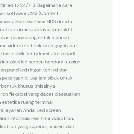
f led tv 24/7. 3. Bagaimana cara
akan software CMS (Content
nampilkan real-time FIDS di satu
ron ini meliputi layar interaktif
unakan penumpang untuk mencari
time videotron tidak akan gagal saat
i publik led tv kami. Jika terjadi
 instalasi led screen bandara stasiun
 panel led ringan ten led dan
pekerjaan di luar jam sibuk untuk
rbentuk khusus (misalnya
ron fleksibel yang dapat disesuaikan
estetika ruang terminal.
ra layanan Anda. Led screen
an informasi real time videotron.
otron yang superior, efisien, dan