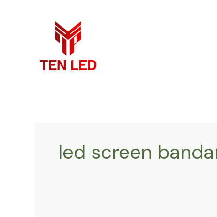
Skip
to
content
led screen banda