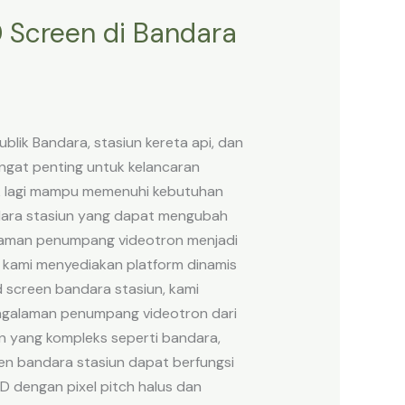
 Screen di Bandara
lik Bandara, stasiun kereta api, dan
angat penting untuk kelancaran
dak lagi mampu memenuhi kebutuhan
andara stasiun yang dapat mengubah
laman penumpang videotron menjadi
l; kami menyediakan platform dinamis
 screen bandara stasiun, kami
engalaman penumpang videotron dari
an yang kompleks seperti bandara,
en bandara stasiun dapat berfungsi
ED dengan pixel pitch halus dan