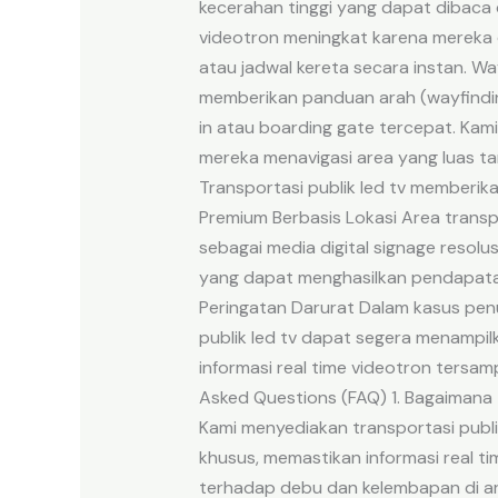
kecerahan tinggi yang dapat dibac
videotron meningkat karena mereka 
atau jadwal kereta secara instan. Way
memberikan panduan arah (wayfindin
in atau boarding gate tercepat. K
mereka menavigasi area yang luas ta
Transportasi publik led tv memberi
Premium Berbasis Lokasi Area transp
sebagai media digital signage resolu
yang dapat menghasilkan pendapatan
Peringatan Darurat Dalam kasus penu
publik led tv dapat segera menampil
informasi real time videotron tersa
Asked Questions (FAQ) 1. Bagaimana 
Kami menyediakan transportasi publik 
khusus, memastikan informasi real ti
terhadap debu dan kelembapan di are