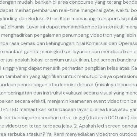
a dengan mudah, bahkan di area concourse yang terang ben
dapat melihat pembaruan real-time mengenai gate, waktu bo
finding dan Reduksi Stres Kami memasang transportasi publik l
g) dinamis. Layar ini dapat menampilkan peta interaktif, m
ami menghadirkan pengalaman penumpang videotron yang lebi
npa rasa cemas dan kebingungan. Nilai Komersial dan Operasio
kan manfaat ganda: meningkatkan layanan dan mendapatkan p
ortasi adalah lokasi premium untuk iklan. Led screen bandara
si tinggi yang dapat menarik perhatian pengiklan kelas atas. 
 tambahan yang signifikan untuk menutupi biaya operasional
ndaan penerbangan atau kondisi darurat (misalnya bencana a
kan peringatan dan instruksi evakuasi secara visual yang me
mpaikan secara efektif, menjamin keamanan event videotron 
TEN LED memastikan keterbacaan layar di area kaca atau yan
led tv dengan kecerahan ultra-tinggi (di atas 5.000 nits) dan 
me videotron tetap terbaca jelas. 2. Apakah led screen bandar
a terbuka stasiun? Ya. Kami menyediakan videotron outdoor 