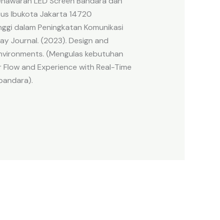
 penawaran LED Screen Bandara dan
sus Ibukota Jakarta 14720
nggi dalam Peningkatan Komunikasi
lay Journal. (2023). Design and
 Environments. (Mengulas kebutuhan
er Flow and Experience with Real-Time
bandara).