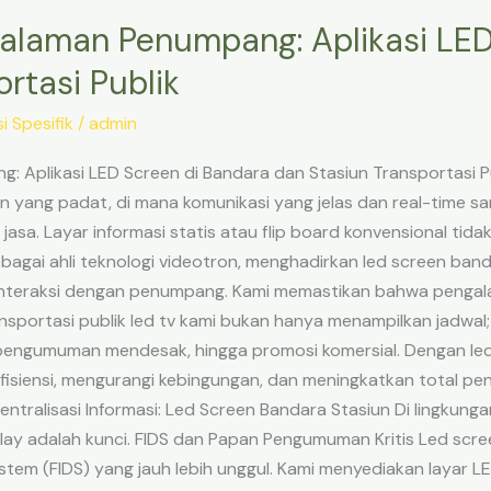
alaman Penumpang: Aplikasi LED
rtasi Publik
i Spesifik
/
admin
Aplikasi LED Screen di Bandara dan Stasiun Transportasi Pub
n yang padat, di mana komunikasi yang jelas dan real-time s
asa. Layar informasi statis atau flip board konvensional ti
 sebagai ahli teknologi videotron, menghadirkan led screen b
erinteraksi dengan penumpang. Kami memastikan bahwa penga
ransportasi publik led tv kami bukan hanya menampilkan jadwa
, pengumuman mendesak, hingga promosi komersial. Dengan led
siensi, mengurangi kebingungan, dan meningkatkan total p
ntralisasi Informasi: Led Screen Bandara Stasiun Di lingkung
lay adalah kunci. FIDS dan Papan Pengumuman Kritis Led scre
ystem (FIDS) yang jauh lebih unggul. Kami menyediakan layar L