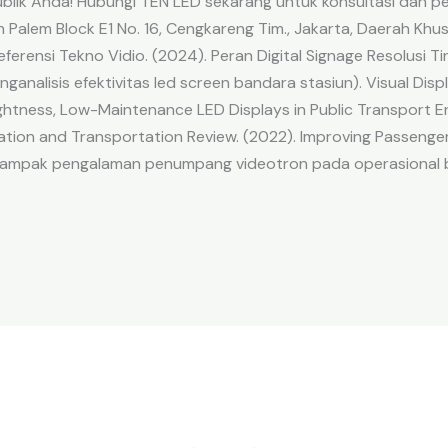
publik Anda! Hubungi TEN LED sekarang untuk konsultasi dan
 Palem Block E1 No. 16, Cengkareng Tim., Jakarta, Daerah Khu
ensi Tekno Vidio. (2024). Peran Digital Signage Resolusi Ti
analisis efektivitas led screen bandara stasiun). Visual Disp
rightness, Low-Maintenance LED Displays in Public Transport
Aviation and Transportation Review. (2022). Improving Passeng
 dampak pengalaman penumpang videotron pada operasional 