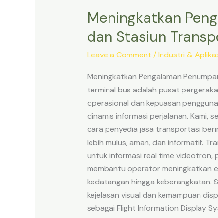
Meningkatkan Peng
Meningkatkan
Pengalaman
dan Stasiun Transpo
Penumpang:
Aplikasi
Leave a Comment
/
Industri & Aplikas
LED
Meningkatkan Pengalaman Penumpang: 
Screen
terminal bus adalah pusat pergeraka
di
operasional dan kepuasan pengguna j
Bandara
dinamis informasi perjalanan. Kami,
dan
cara penyedia jasa transportasi b
Stasiun
lebih mulus, aman, dan informatif. T
Transportasi
untuk informasi real time videotron
Publik
membantu operator meningkatkan efi
kedatangan hingga keberangkatan. Se
kejelasan visual dan kemampuan disp
sebagai Flight Information Display S