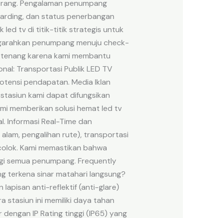
derang. Pengalaman penumpang
arding, dan status penerbangan
ed tv di titik-titik strategis untuk
engarahkan penumpang menuju check-
h tenang karena kami membantu
nal: Transportasi Publik LED TV
otensi pendapatan. Media Iklan
 stasiun kami dapat difungsikan
Kami memberikan solusi hemat led tv
. Informasi Real-Time dan
lam, pengalihan rute), transportasi
ncolok. Kami memastikan bahwa
bagi semua penumpang. Frequently
g terkena sinar matahari langsung?
lapisan anti-reflektif (anti-glare)
a stasiun ini memiliki daya tahan
dengan IP Rating tinggi (IP65) yang