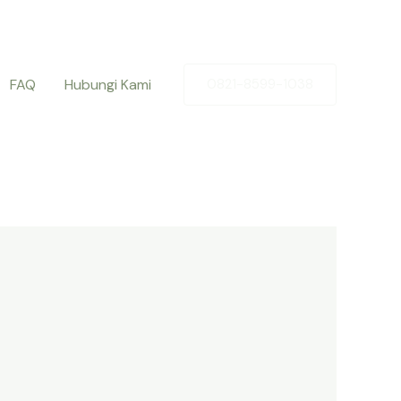
FAQ
Hubungi Kami
0821-8599-1038