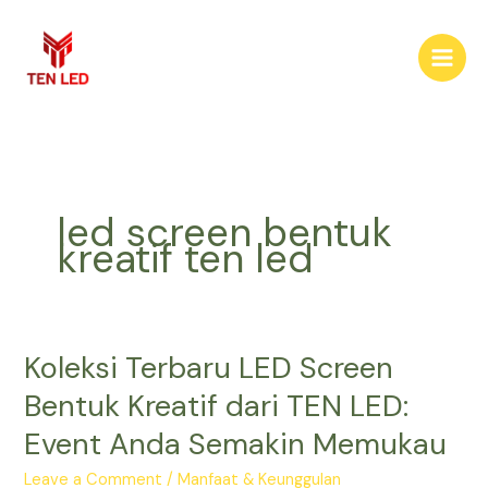
Skip
to
content
led screen bentuk
kreatif ten led
Koleksi Terbaru LED Screen
Koleksi
Terbaru
Bentuk Kreatif dari TEN LED:
LED
Event Anda Semakin Memukau
Screen
Bentuk
Leave a Comment
/
Manfaat & Keunggulan