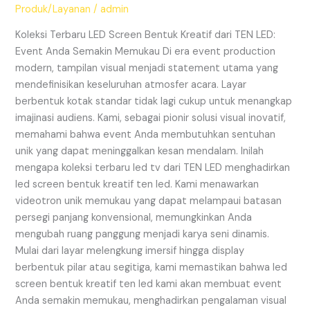
Kreatif
Produk/Layanan
/
admin
dari
TEN
Koleksi Terbaru LED Screen Bentuk Kreatif dari TEN LED:
LED:
Event Anda Semakin Memukau Di era event production
Event
modern, tampilan visual menjadi statement utama yang
Anda
mendefinisikan keseluruhan atmosfer acara. Layar
Semakin
berbentuk kotak standar tidak lagi cukup untuk menangkap
Memukau
imajinasi audiens. Kami, sebagai pionir solusi visual inovatif,
memahami bahwa event Anda membutuhkan sentuhan
unik yang dapat meninggalkan kesan mendalam. Inilah
mengapa koleksi terbaru led tv dari TEN LED menghadirkan
led screen bentuk kreatif ten led. Kami menawarkan
videotron unik memukau yang dapat melampaui batasan
persegi panjang konvensional, memungkinkan Anda
mengubah ruang panggung menjadi karya seni dinamis.
Mulai dari layar melengkung imersif hingga display
berbentuk pilar atau segitiga, kami memastikan bahwa led
screen bentuk kreatif ten led kami akan membuat event
Anda semakin memukau, menghadirkan pengalaman visual