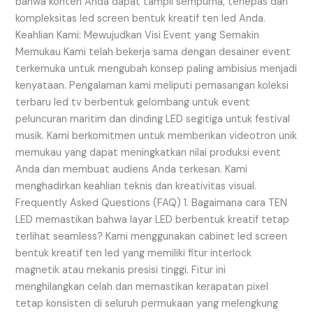
bahwa konten Anda dapat tampil sempurna, terlepas dari
kompleksitas led screen bentuk kreatif ten led Anda.
Keahlian Kami: Mewujudkan Visi Event yang Semakin
Memukau Kami telah bekerja sama dengan desainer event
terkemuka untuk mengubah konsep paling ambisius menjadi
kenyataan. Pengalaman kami meliputi pemasangan koleksi
terbaru led tv berbentuk gelombang untuk event
peluncuran maritim dan dinding LED segitiga untuk festival
musik. Kami berkomitmen untuk memberikan videotron unik
memukau yang dapat meningkatkan nilai produksi event
Anda dan membuat audiens Anda terkesan. Kami
menghadirkan keahlian teknis dan kreativitas visual.
Frequently Asked Questions (FAQ) 1. Bagaimana cara TEN
LED memastikan bahwa layar LED berbentuk kreatif tetap
terlihat seamless? Kami menggunakan cabinet led screen
bentuk kreatif ten led yang memiliki fitur interlock
magnetik atau mekanis presisi tinggi. Fitur ini
menghilangkan celah dan memastikan kerapatan pixel
tetap konsisten di seluruh permukaan yang melengkung