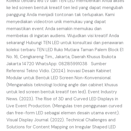
Koleksi terbaru led tv dari TEN LED memberikan Anda akses
ke led screen bentuk kreatif ten led yang dapat mengubah
panggung Anda menjadi tontonan tak terlupakan. Kami
menyediakan videotron unik memukau yang dapat
memastikan event Anda semakin memukau dan
membekas di ingatan audiens. Wujudkan visi kreatif Anda
sekarang! Hubungi TEN LED untuk konsultasi dan penawaran
koleksi terbaru TEN LED Ruko Mutiara Taman Palem Block E1
No. 16, Cengkareng Tim., Jakarta, Daerah Khusus Ibukota
Jakarta 14720 WhatsApp: 082185991038 Sumber
Referensi Tekno Vidio. (2024). Inovasi Desain Kabinet
Modular untuk Bentuk LED Screen Non-Konvensional.
(Menganalisis teknologi locking angle dan cabinet khusus
untuk led screen bentuk kreatif ten led). Event Industry
News. (2023). The Rise of 3D and Curved LED Displays in
Live Event Production. (Mengulas tren penggunaan curved
dan free-form LED sebagai elemen desain utama event).
Visual Display Journal. (2022). Technical Challenges and
Solutions for Content Mapping on Irregular Shaped LED