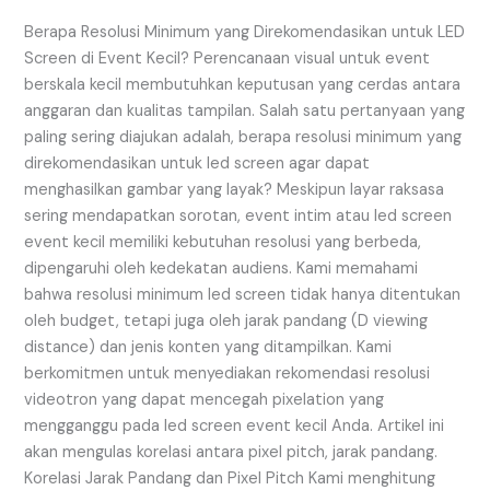
untuk
LED
Berapa Resolusi Minimum yang Direkomendasikan untuk LED
Screen
Screen di Event Kecil? Perencanaan visual untuk event
di
berskala kecil membutuhkan keputusan yang cerdas antara
Event
anggaran dan kualitas tampilan. Salah satu pertanyaan yang
Kecil?
paling sering diajukan adalah, berapa resolusi minimum yang
direkomendasikan untuk led screen agar dapat
menghasilkan gambar yang layak? Meskipun layar raksasa
sering mendapatkan sorotan, event intim atau led screen
event kecil memiliki kebutuhan resolusi yang berbeda,
dipengaruhi oleh kedekatan audiens. Kami memahami
bahwa resolusi minimum led screen tidak hanya ditentukan
oleh budget, tetapi juga oleh jarak pandang (D viewing
distance) dan jenis konten yang ditampilkan. Kami
berkomitmen untuk menyediakan rekomendasi resolusi
videotron yang dapat mencegah pixelation yang
mengganggu pada led screen event kecil Anda. Artikel ini
akan mengulas korelasi antara pixel pitch, jarak pandang.
Korelasi Jarak Pandang dan Pixel Pitch Kami menghitung