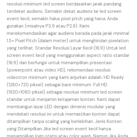
resolusi minimum led screen berdasarkan jarak pandang
terdekat audiens. Semakin dekat audiens ke led screen
event kecil, semakin halus pixel pitch yang harus Anda
gunakan (misalnya P3.9 atau P2.9). Kami
merekomendasikan agar audiens berada pada jarak minimal
1.5× Pixel Pitch (dalam meter) untuk menghindari pixelation
yang terlihat. Standar Resolusi Layar Kecil (16:9) Untuk led
screen event kecil yang menggunakan aspect ratio standar
(16:9) dan berfungsi untuk menampilkan presentasi
(powerpoint atau video HD), rekomendasi resolusi
videotron minimum yang kami anjurkan adalah: HD Ready
(1280×720 piksel) sebagai bare minimum. Full HD
(1920×1080 piksel) sebagai resolusi minimum led screen
standar untuk menjamin ketajaman konten. Kami dapat
membangun layar LED dengan dimensi modular yang
mendekati resolusi ini untuk memastikan konten dapat
ditampilkan tanpa scaling yang berlebihan. Jenis Konten
yang Ditampilkan Jika led screen event kecil hanya
menampilkan logo statis atau color wash. Namun, jika Anda