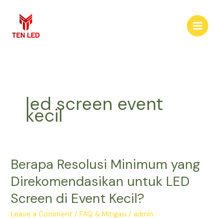
Skip
to
content
led screen event
kecil
Berapa Resolusi Minimum yang
Berapa
Resolusi
Direkomendasikan untuk LED
Minimum
Screen di Event Kecil?
yang
Direkomendasikan
Leave a Comment
/
FAQ & Mitigasi
/
admin