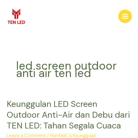
Skip
to
content
led screen outdoor
anti air ten led
Keunggulan LED Screen
Keunggulan
LED
Outdoor Anti-Air dan Debu dari
Screen
TEN LED: Tahan Segala Cuaca
Outdoor
Anti-
Leave a Comment
/
Manfaat & Keunggulan