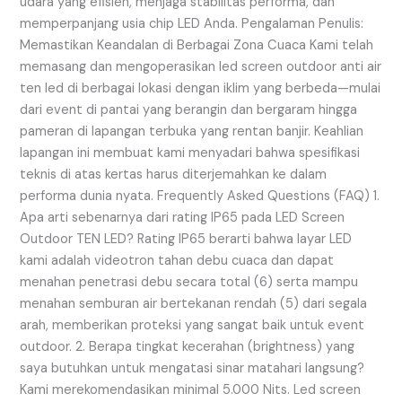
udara yang efisien, menjaga stabilitas performa, dan
memperpanjang usia chip LED Anda. Pengalaman Penulis:
Memastikan Keandalan di Berbagai Zona Cuaca Kami telah
memasang dan mengoperasikan led screen outdoor anti air
ten led di berbagai lokasi dengan iklim yang berbeda—mulai
dari event di pantai yang berangin dan bergaram hingga
pameran di lapangan terbuka yang rentan banjir. Keahlian
lapangan ini membuat kami menyadari bahwa spesifikasi
teknis di atas kertas harus diterjemahkan ke dalam
performa dunia nyata. Frequently Asked Questions (FAQ) 1.
Apa arti sebenarnya dari rating IP65 pada LED Screen
Outdoor TEN LED? Rating IP65 berarti bahwa layar LED
kami adalah videotron tahan debu cuaca dan dapat
menahan penetrasi debu secara total (6) serta mampu
menahan semburan air bertekanan rendah (5) dari segala
arah, memberikan proteksi yang sangat baik untuk event
outdoor. 2. Berapa tingkat kecerahan (brightness) yang
saya butuhkan untuk mengatasi sinar matahari langsung?
Kami merekomendasikan minimal 5.000 Nits. Led screen