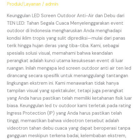
Air
Produk/Layanan
/
admin
dan
Debu
Keunggulan LED Screen Outdoor Anti-Air dan Debu dari
dari
TEN LED: Tahan Segala Cuaca Menyelenggarakan event
TEN
outdoor di Indonesia mengharuskan Anda menghadapi
LED:
kondisi iklim tropis yang sulit diprediksi—mulai dari panas
Tahan
terik hingga hujan deras yang tiba-tiba. Kami, sebagai
Segala
spesialis solusi visual, memahami bahwa keandalan
Cuaca
perangkat adalah kunci utama kesuksesan event di luar
ruangan. Inilah mengapa led screen outdoor anti air ten led
dirancang secara spesifik untuk menanggulangi tantangan
lingkungan ekstrem ini. Kami menawarkan tidak hanya
tampilan visual yang spektakuler, tetapi juga perangkat
yang Anda harus pastikan telah memiliki ketahanan fisik luar
biasa. Keunggulan led tv outdoor kami terletak pada rating
Ingress Protection (IP) yang Anda harus pastikan telah
tinggi, memastikan bahwa videotron tersebut adalah
videotron tahan debu cuaca yang dapat beroperasi tanpa
gangguan meskipun terkena badai, kelembaban ekstrem,