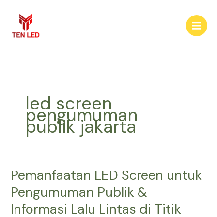
Skip
to
content
led screen
pengumuman
publik jakarta
Pemanfaatan LED Screen untuk
Pemanfaatan
LED
Pengumuman Publik &
Screen
Informasi Lalu Lintas di Titik
untuk