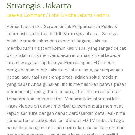
Pengumuman
Strategis Jakarta
Publik
&
Leave a Comment
/
Lokal & Niche Jakarta
/
admin
Informasi
Pemanfaatan LED Screen untuk Pengumuman Publik &
Lalu
Informasi Lalu Lintas di Titik Strategis Jakarta Sebagai
Lintas
pusat pemerintahan dan ekonomi negara, Jakarta
di
membutuhkan sistem komunikasi visual yang sangat cepat
Titik
dan andal untuk menyampaikan informasi krusial kepada
Strategis
jutaan warga setiap harinya. Pemasangan LED screen
Jakarta
pengumuman publik Jakarta di jalur utama, persimpangan
padat, atau fasilitas transportasi adalah solusi modern
yang dapat Anda gunakan untuk memastikan bahwa pesan
pemerintah, peringatan bencana, atau informasi darurat
tersampaikan secara instan. Menampilkan informasi lalu
lintas videotron dapat membantu pengendara membuat
keputusan rute dengan cepat berdasarkan data real-time
kemacetan atau kecelakaan. Setiap LED TV titik strategis
harus dirancang untuk tahan terhadap cuaca ekstrem dan