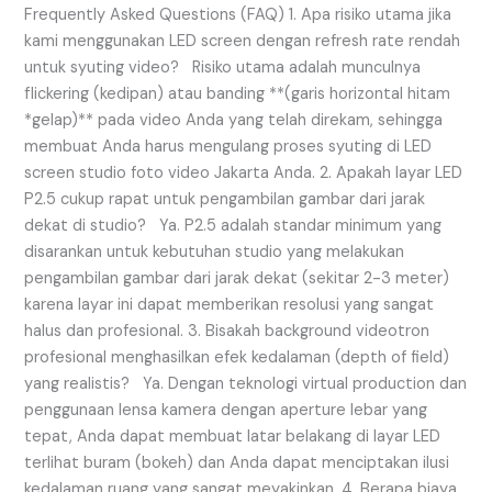
Frequently Asked Questions (FAQ) 1. Apa risiko utama jika
kami menggunakan LED screen dengan refresh rate rendah
untuk syuting video? Risiko utama adalah munculnya
flickering (kedipan) atau banding **(garis horizontal hitam
*gelap)** pada video Anda yang telah direkam, sehingga
membuat Anda harus mengulang proses syuting di LED
screen studio foto video Jakarta Anda. 2. Apakah layar LED
P2.5 cukup rapat untuk pengambilan gambar dari jarak
dekat di studio? Ya. P2.5 adalah standar minimum yang
disarankan untuk kebutuhan studio yang melakukan
pengambilan gambar dari jarak dekat (sekitar 2-3 meter)
karena layar ini dapat memberikan resolusi yang sangat
halus dan profesional. 3. Bisakah background videotron
profesional menghasilkan efek kedalaman (depth of field)
yang realistis? Ya. Dengan teknologi virtual production dan
penggunaan lensa kamera dengan aperture lebar yang
tepat, Anda dapat membuat latar belakang di layar LED
terlihat buram (bokeh) dan Anda dapat menciptakan ilusi
kedalaman ruang yang sangat meyakinkan. 4. Berapa biaya