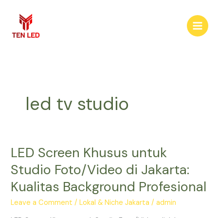
Skip
to
content
led tv studio
LED Screen Khusus untuk
LED
Screen
Studio Foto/Video di Jakarta:
Khusus
Kualitas Background Profesional
untuk
Studio
Leave a Comment
/
Lokal & Niche Jakarta
/
admin
Foto/Video