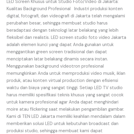
di
LED Screen Khusus untuk Studio Foto/Video di Jakarta:
Jakarta:
Kualitas Background Profesional Industri produksi konten
Kualitas
digital, fotografi, dan videografi di Jakarta telah mengalami
Background
perubahan besar, sehingga membuat studio harus
Profesional
beradaptasi dengan teknologi latar belakang yang lebih
fleksibel dan realistis. LED screen studio foto video Jakarta
adalah elemen kunci yang dapat Anda gunakan untuk
menggantikan green screen tradisional dan dapat
menciptakan latar belakang dinamis secara instan.
Menggunakan background videotron profesional
memungkinkan Anda untuk memproduksi video musik, iklan
produk, atau konten virtual production dengan efisiensi
waktu dan biaya yang sangat tinggi. Setiap LED TV studio
harus memiliki spesifikasi teknis khusus yang sangat cocok
untuk kamera profesional agar Anda dapat menghindari
moire atau flickering saat melakukan pengambilan gambar.
Kami di TEN LED Jakarta memiliki keahlian mendalam dalam
memberikan solusi LED untuk kebutuhan broadcast dan
produksi studio, sehingga membuat kami dapat