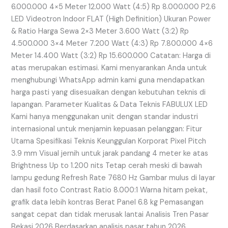
6.000.000 4×5 Meter 12.000 Watt (4:5) Rp 8.000.000 P2.6
LED Videotron Indoor FLAT (High Definition) Ukuran Power
& Ratio Harga Sewa 2×3 Meter 3.600 Watt (3:2) Rp
4.500.000 3×4 Meter 7.200 Watt (4:3) Rp 7.800.000 4×6
Meter 14.400 Watt (3:2) Rp 15.600.000 Catatan: Harga di
atas merupakan estimasi. Kami menyarankan Anda untuk
menghubungi WhatsApp admin kami guna mendapatkan
harga pasti yang disesuaikan dengan kebutuhan teknis di
lapangan. Parameter Kualitas & Data Teknis FABULUX LED
Kami hanya menggunakan unit dengan standar industri
internasional untuk menjamin kepuasan pelanggan: Fitur
Utama Spesifikasi Teknis Keunggulan Korporat Pixel Pitch
3.9 mm Visual jernih untuk jarak pandang 4 meter ke atas
Brightness Up to 1.200 nits Tetap cerah meski di bawah
lampu gedung Refresh Rate 7680 Hz Gambar mulus di layar
dan hasil foto Contrast Ratio 8.000:1 Warna hitam pekat,
grafik data lebih kontras Berat Panel 6.8 kg Pemasangan
sangat cepat dan tidak merusak lantai Analisis Tren Pasar
Bekasi 2026 Berdasarkan analisis pasar tahun 2026,