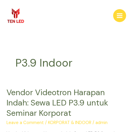
Skip
to
content
P3.9 Indoor
Vendor Videotron Harapan
Vendor
Videotron
Indah: Sewa LED P3.9 untuk
Harapan
Seminar Korporat
Indah:
Sewa
Leave a Comment
/
KORPORAT & INDOOR
/
admin
LED