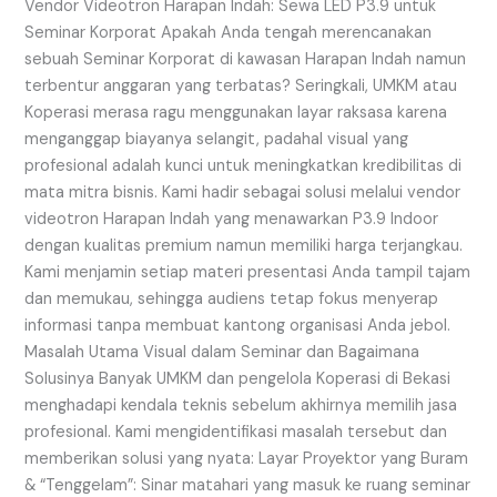
P3.9
Vendor Videotron Harapan Indah: Sewa LED P3.9 untuk
untuk
Seminar Korporat Apakah Anda tengah merencanakan
Seminar
sebuah Seminar Korporat di kawasan Harapan Indah namun
Korporat
terbentur anggaran yang terbatas? Seringkali, UMKM atau
Koperasi merasa ragu menggunakan layar raksasa karena
menganggap biayanya selangit, padahal visual yang
profesional adalah kunci untuk meningkatkan kredibilitas di
mata mitra bisnis. Kami hadir sebagai solusi melalui vendor
videotron Harapan Indah yang menawarkan P3.9 Indoor
dengan kualitas premium namun memiliki harga terjangkau.
Kami menjamin setiap materi presentasi Anda tampil tajam
dan memukau, sehingga audiens tetap fokus menyerap
informasi tanpa membuat kantong organisasi Anda jebol.
Masalah Utama Visual dalam Seminar dan Bagaimana
Solusinya Banyak UMKM dan pengelola Koperasi di Bekasi
menghadapi kendala teknis sebelum akhirnya memilih jasa
profesional. Kami mengidentifikasi masalah tersebut dan
memberikan solusi yang nyata: Layar Proyektor yang Buram
& “Tenggelam”: Sinar matahari yang masuk ke ruang seminar