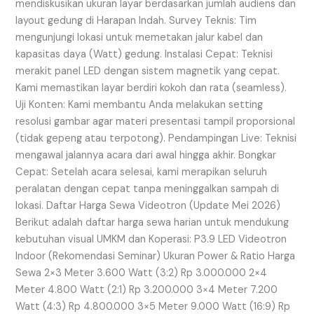
mendiskusikan ukuran layar berdasarkan jumlah audiens dan
layout gedung di Harapan Indah. Survey Teknis: Tim
mengunjungi lokasi untuk memetakan jalur kabel dan
kapasitas daya (Watt) gedung. Instalasi Cepat: Teknisi
merakit panel LED dengan sistem magnetik yang cepat.
Kami memastikan layar berdiri kokoh dan rata (seamless).
Uji Konten: Kami membantu Anda melakukan setting
resolusi gambar agar materi presentasi tampil proporsional
(tidak gepeng atau terpotong). Pendampingan Live: Teknisi
mengawal jalannya acara dari awal hingga akhir. Bongkar
Cepat: Setelah acara selesai, kami merapikan seluruh
peralatan dengan cepat tanpa meninggalkan sampah di
lokasi. Daftar Harga Sewa Videotron (Update Mei 2026)
Berikut adalah daftar harga sewa harian untuk mendukung
kebutuhan visual UMKM dan Koperasi: P3.9 LED Videotron
Indoor (Rekomendasi Seminar) Ukuran Power & Ratio Harga
Sewa 2×3 Meter 3.600 Watt (3:2) Rp 3.000.000 2×4
Meter 4.800 Watt (2:1) Rp 3.200.000 3×4 Meter 7.200
Watt (4:3) Rp 4.800.000 3×5 Meter 9.000 Watt (16:9) Rp