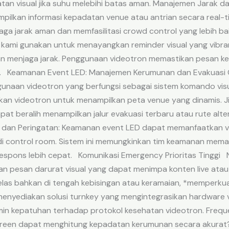
tan visual jika suhu melebihi batas aman. Manajemen Jarak d
lkan informasi kepadatan venue atau antrian secara real-ti
aga jarak aman dan memfasilitasi crowd control yang lebih b
kami gunakan untuk menayangkan reminder visual yang vibra
an menjaga jarak. Penggunaan videotron memastikan pesan k
nue. Keamanan Event LED: Manajemen Kerumunan dan Evakuasi
gunaan videotron yang berfungsi sebagai sistem komando visu
akan videotron untuk menampilkan peta venue yang dinamis. Ji
pat beralih menampilkan jalur evakuasi terbaru atau rute alter
 dan Peringatan: Keamanan event LED dapat memanfaatkan vi
di control room. Sistem ini memungkinkan tim keamanan mem
spons lebih cepat. Komunikasi Emergency Prioritas Tinggi 
n pesan darurat visual yang dapat menimpa konten live atau 
jelas bahkan di tengah kebisingan atau keramaian, *memperku
 menyediakan solusi turnkey yang mengintegrasikan hardware
n kepatuhan terhadap protokol kesehatan videotron. Freque
reen dapat menghitung kepadatan kerumunan secara akurat