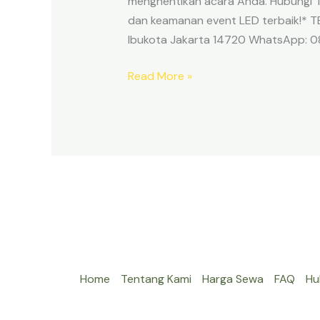
menghentikan acara Anda. Hubungi T
dan keamanan event LED terbaik!* TE
Ibukota Jakarta 14720 WhatsApp: 
Read More »
Home
Tentang Kami
Harga Sewa
FAQ
Hu