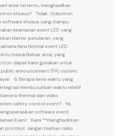
ti area tertentu, menghasilkan
otron khusus? Tidak. Videotron
an software khusus yang mampu
gunakan keamanan event LED yang
bkan klaster penularan, yang
agaimana New Normal event LED
intu masuk/keluar area, yang
eotron dapat kami gunakan untuk
 public announcement (PA) system.
layar. 6. Berapa lama waktu yang
ntegrasi membutuhkan waktu relatif
 kamera thermal dan video
stem safety control event? Ya.
 mengoperasikan software event
galaman Event Kami **menghadirkan
 protokol. Jangan biarkan risiko