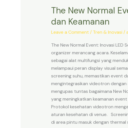
The New Normal Eve
The
New
dan Keamanan
Normal
Event:
Leave a Comment
/
Tren & Inovasi
/
Inovasi
The New Normal Event: Inovasi LED
LED
organizer merancang acara. Keselama
Screen
sebagai alat multifungsi yang mend
untuk
melampaui peran display visual sem
Protokol
screening suhu, memastikan event da
Kesehatan
mengintegrasikan videotron dengan s
dan
mengupas tuntas bagaimana New Norm
Keamanan
yang meningkatkan keamanan event 
Protokol kesehatan videotron menga
aturan kesehatan di venue. Screenin
di area pintu masuk dengan thermal