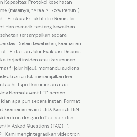
an Kapasitas: Protokol kesehatan
me (misalnya, “Area A: 75% Penuh”).
aik. Edukasi Proaktif dan Reminder
nt dan menarik tentang kewajiban
esehatan tersampaikan secara
 Cerdas Selain kesehatan, keamanan
al. Peta dan Jalur Evakuasi Dinamis
ka terjadi insiden atau kerumunan
natif (jalur hijau), memandu audiens
deotron untuk menampilkan live
antau hotspot kerumunan atau
New Normal event LED screen
iklan apa pun secara instan. Format
at keamanan event LED. Kami di TEN
 videotron dengan IoT sensor dan
ntly Asked Questions (FAQ) 1.
? Kami mengintegrasikan videotron