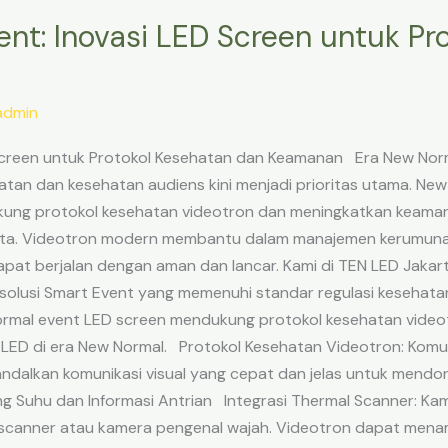
nt: Inovasi LED Screen untuk Pr
admin
 Screen untuk Protokol Kesehatan dan Keamanan Era New Nor
tan dan kesehatan audiens kini menjadi prioritas utama. New
ukung protokol kesehatan videotron dan meningkatkan keaman
ata. Videotron modern membantu dalam manajemen kerumunan,
pat berjalan dengan aman dan lancar. Kami di TEN LED Jakarta
olusi Smart Event yang memenuhi standar regulasi kesehatan y
al event LED screen mendukung protokol kesehatan videotro
LED di era New Normal. Protokol Kesehatan Videotron: Komu
ndalkan komunikasi visual yang cepat dan jelas untuk mend
g Suhu dan Informasi Antrian Integrasi Thermal Scanner: Ka
 scanner atau kamera pengenal wajah. Videotron dapat mena