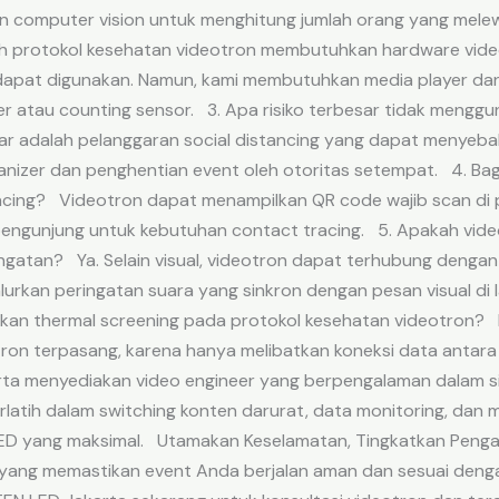
computer vision untuk menghitung jumlah orang yang melewa
ah protokol kesehatan videotron membutuhkan hardware vide
i dapat digunakan. Namun, kami membutuhkan media player d
r atau counting sensor. 3. Apa risiko terbesar tidak meng
sar adalah pelanggaran social distancing yang dapat menyeba
nizer dan penghentian event oleh otoritas setempat. 4. B
ing? Videotron dapat menampilkan QR code wajib scan di p
i pengunjung untuk kebutuhan contact tracing. 5. Apakah vid
gatan? Ya. Selain visual, videotron dapat terhubung dengan
urkan peringatan suara yang sinkron dengan pesan visual di 
an thermal screening pada protokol kesehatan videotron? I
tron terpasang, karena hanya melibatkan koneksi data antara
ta menyediakan video engineer yang berpengalaman dalam si
rlatih dalam switching konten darurat, data monitoring, dan
LED yang maksimal. Utamakan Keselamatan, Tingkatkan Pen
yang memastikan event Anda berjalan aman dan sesuai dengan