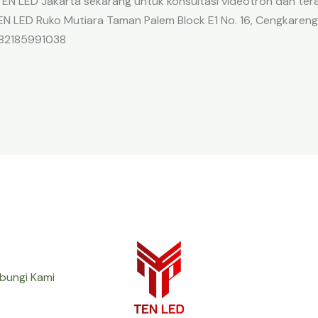
EN LED Jakarta sekarang untuk konsultasi videotron dan ter
N LED Ruko Mutiara Taman Palem Block E1 No. 16, Cengkareng 
082185991038
bungi Kami