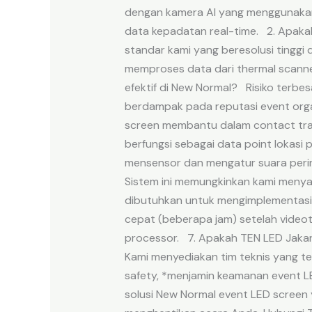
dengan kamera AI yang menggunakan 
data kepadatan real-time. 2. Apak
standar kami yang beresolusi tingg
memproses data dari thermal scanne
efektif di New Normal? Risiko terbe
berdampak pada reputasi event orga
screen membantu dalam contact trac
berfungsi sebagai data point lokas
mensensor dan mengatur suara perin
Sistem ini memungkinkan kami menyal
dibutuhkan untuk mengimplementasik
cepat (beberapa jam) setelah video
processor. 7. Apakah TEN LED Jakar
Kami menyediakan tim teknis yang te
safety, *menjamin keamanan event 
solusi New Normal event LED screen 