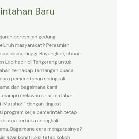
rintahan Baru
ejarah peresmian gedung
 seluruh masyarakat? Peresmian
onalisme tinggi. Bayangkan, ribuan
en Led hadir di Tangerang untuk
g tahan terhadap tantangan cuaca
ara pemerintahan seringkali
utama dan bagaimana kami
dak mampu melawan sinar matahari
i-Matahari” dengan tingkat
si program kerja pemerintah tetap
di area terbuka seringkali
utama. Bagaimana cara mengatasinya?
si agar konstruksi tetap kokoh