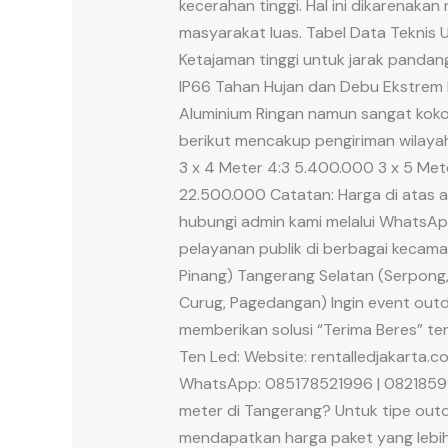
kecerahan tinggi. Hal ini dikarenaka
masyarakat luas. Tabel Data Teknis U
Ketajaman tinggi untuk jarak pandan
IP66 Tahan Hujan dan Debu Ekstrem R
Aluminium Ringan namun sangat koko
berikut mencakup pengiriman wilayah
3 x 4 Meter 4:3 5.400.000 3 x 5 Mete
22.500.000 Catatan: Harga di atas a
hubungi admin kami melalui WhatsA
pelayanan publik di berbagai kecamat
Pinang) Tangerang Selatan (Serpong,
Curug, Pagedangan) Ingin event outdo
memberikan solusi “Terima Beres” te
Ten Led: Website: rentalledjakarta.c
WhatsApp: 085178521996 | 08218599
meter di Tangerang? Untuk tipe outd
mendapatkan harga paket yang lebih