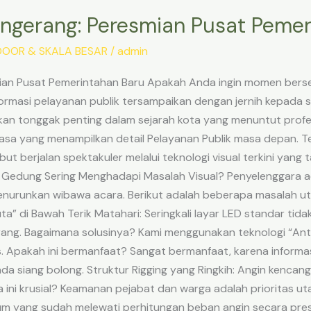
angerang: Peresmian Pusat Peme
OOR & SKALA BESAR
/
admin
mian Pusat Pemerintahan Baru Apakah Anda ingin momen bers
formasi pelayanan publik tersampaikan dengan jernih kepada
n tonggak penting dalam sejarah kota yang menuntut profesi
asa yang menampilkan detail Pelayanan Publik masa depan. T
 berjalan spektakuler melalui teknologi visual terkini yan
 Gedung Sering Menghadapi Masalah Visual? Penyelenggara ac
enurunkan wibawa acara. Berikut adalah beberapa masalah 
ta” di Bawah Terik Matahari: Seringkali layar LED standar ti
rang. Bagaimana solusinya? Kami menggunakan teknologi “Ant
. Apakah ini bermanfaat? Sangat bermanfaat, karena informa
da siang bolong. Struktur Rigging yang Ringkih: Angin kencang 
 ini krusial? Keamanan pejabat dan warga adalah prioritas 
m yang sudah melewati perhitungan beban angin secara presi