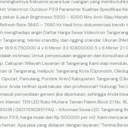
n meningkatnya frekuensi acara luar ruangan yang membutuhkan 
nit Videotron Outdoor P3.9 Parameter Kualitas Spesifikasi Ke
g dekat & jauh Brightness 5500 – 6000 Nits Anti-Silau Mataha
efresh Rate 3840 – 7680 Hz Hasil foto dokumentasi bersih ta
h menghadapi angin Daftar Harga Sewa Videotron Tangerang
 Tangerang, teknisi standby, dan rigging standar. Ukuran (M
r 16:9 6.750.000 4 x 6 Meter 3:2 10.800.000 5 x 6 Meter 2:1 1
dalah estimasi. Untuk penyesuaian anggaran dan konsultasi 
pp. Cakupan Wilayah Layanan di Tangerang Kami siap mendu
an di Tangerang, meliputi: Tangerang Kota (Cipondoh, Ciledug,
 Ciputat, Pamulang, Pondok Aren) Kabupaten Tangerang (Cikup
or Anda terlihat spektakuler dan profesional? Hubungi Ten Le
rmasuk penyediaan genset jika diperlukan, sehingga Anda bi
om Alamat: TEN LED Ruko Mutiara Taman Palem Block E1 No. 16,
1038 | 082176162851 FAQ – Informasi Sewa LED Tangerang Be
oor P3.9, harga mulai dari Rp 500.000 per m2. Kami menyara
 hemat. Apa jasa yang didapat dengan layanan “Terima Ber