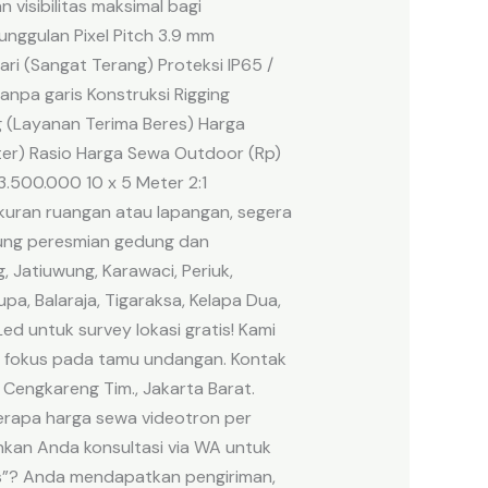
visibilitas maksimal bagi
unggulan Pixel Pitch 3.9 mm
ri (Sangat Terang) Proteksi IP65 /
npa garis Konstruksi Rigging
 (Layanan Terima Beres) Harga
eter) Rasio Harga Sewa Outdoor (Rp)
3.500.000 10 x 5 Meter 2:1
ukuran ruangan atau lapangan, segera
kung peresmian gedung dan
 Jatiuwung, Karawaci, Periuk,
a, Balaraja, Tigaraksa, Kelapa Dua,
d untuk survey lokasi gratis! Kami
sa fokus pada tamu undangan. Kontak
 Cengkareng Tim., Jakarta Barat.
rapa harga sewa videotron per
nkan Anda konsultasi via WA untuk
es”? Anda mendapatkan pengiriman,