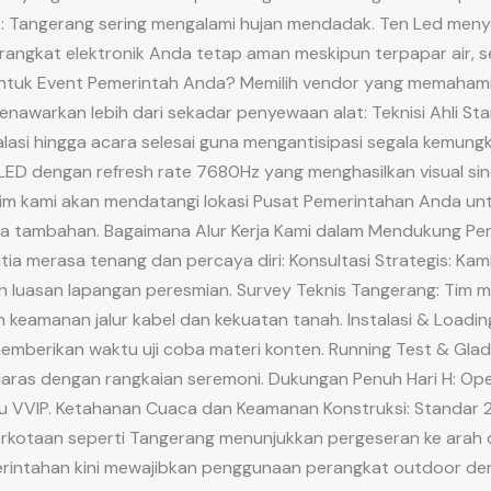
n): Tangerang sering mengalami hujan mendadak. Ten Led meny
erangkat elektronik Anda tetap aman meskipun terpapar air, s
untuk Event Pemerintah Anda? Memilih vendor yang memahami 
menawarkan lebih dari sekadar penyewaan alat: Teknisi Ahli S
talasi hingga acara selesai guna mengantisipasi segala kemungk
 LED dengan refresh rate 7680Hz yang menghasilkan visual si
 Tim kami akan mendatangi lokasi Pusat Pemerintahan Anda u
iaya tambahan. Bagaimana Alur Kerja Kami dalam Mendukung P
itia merasa tenang dan percaya diri: Konsultasi Strategis: K
n luasan lapangan peresmian. Survey Teknis Tangerang: Tim m
 keamanan jalur kabel dan kekuatan tanah. Instalasi & Loadi
emberikan waktu uji coba materi konten. Running Test & Gladi
elaras dengan rangkaian seremoni. Dukungan Penuh Hari H: Op
amu VVIP. Ketahanan Cuaca dan Keamanan Konstruksi: Standar
rkotaan seperti Tangerang menunjukkan pergeseran ke arah dur
ntahan kini mewajibkan penggunaan perangkat outdoor denga