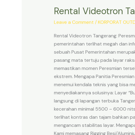
Rental Videotron T
Rental
Videotron
Leave a Comment
/
KORPORAT OUTD
Tangerang:
Peresmian
Rental Videotron Tangerang: Peres
Pusat
pemerintahan terlihat megah dan in
Pemerintahan
sebuah Pusat Pemerintahan merupaka
Baru
pasang mata tertuju pada layar raks
memastikan momen Peresmian tersebut
ekstrem. Mengapa Panitia Peresmian
menemui kendala teknis yang bisa m
menyediakannya solusinya: Layar “Bu
langsung di lapangan terbuka Tange
kecerahan minimal 5500 – 6000 nits
terlihat kontras dan tajam bahkan pa
mengancam stabilitas layar. Mengapa
Kami memasang Rigging Besi/Aluminiu