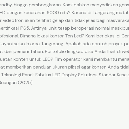
standby, hingga pembongkaran. Kami bahkan menyediakan gens
ED dengan kecerahan 6000 nits? Karena di Tangerang mataha
 videotron akan terlihat gelap dan tidak jelas bagi masyarakat
ertifikasi IP65. Artinya, unit tetap beroperasi normal meskipu
sional. Dimana lokasi kantor Ten Led? Kami berlokasi di Ce
ayani seluruh area Tangerang. Apakah ada contoh proyek pe
 dan pemerintahan. Portofolio lengkap bisa Anda lihat di web
atan konten untuk LED? Tim operator kami membantu memutar
pat memberikan panduan ukuran piksel agar konten Anda tida
 Teknologi Panel: Fabulux LED Display Solutions Standar Kes
Ruangan (2025).