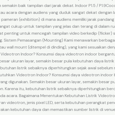
n semakin baik tampilan dari jarak dekat. Indoor P1.5 / P1.9C
atau acara dengan audiens yang duduk sangat dekat dengan laya
 pameran (exhibition) di mana audiens memiliki jarak pandang
angat cukup untuk tampilan yang jelas dan terang di dalam r
ngat penting untuk mencegah tampilan video berkedip (flicke
ng. Sistem Pemasangan (Mounting) Kami menawarkan berbagai
, atau wall mount (ditempel di dinding), yang kami sesuaikan d
Videotron Indoor? Konsumsi daya videotron indoor bergantun
esar ukuran layar, semakin besar pula kebutuhan daya listrik
kebutuhan listrik sebaiknya diperhitungkan sejak awal sebelu
utuhkan Videotron Indoor? Konsumsi daya videotron indoor b
 yang digunakan. Semakin besar ukuran layar, semakin besar pu
n. Karena itu, kebutuhan listrik sebaiknya diperhitungkan be
pada acara. Bagaimana Menentukan Kebutuhan Listrik Videot
ran videotron, jenis pixel LED, serta kebutuhan perangkat pend
akan kebutuhan daya dan memastikan sumber listrik di venu