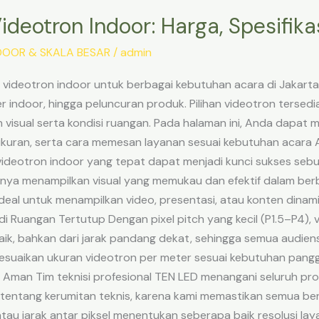
deotron Indoor: Harga, Spesifika
OOR & SKALA BESAR
/
admin
videotron indoor untuk berbagai kebutuhan acara di Jakarta, 
 indoor, hingga peluncuran produk. Pilihan videotron tersedi
isual serta kondisi ruangan. Pada halaman ini, Anda dapat mel
n ukuran, serta cara memesan layanan sesuai kebutuhan acara
ideotron indoor yang tepat dapat menjadi kunci sukses seb
ya menampilkan visual yang memukau dan efektif dalam berba
ideal untuk menampilkan video, presentasi, atau konten dina
 di Ruangan Tertutup Dengan pixel pitch yang kecil (P1.5–P4),
aik, bahkan dari jarak pandang dekat, sehingga semua audiens
yesuaikan ukuran videotron per meter sesuai kebutuhan pangg
an Tim teknisi profesional TEN LED menangani seluruh proses
 tentang kerumitan teknis, karena kami memastikan semua ber
h atau jarak antar piksel menentukan seberapa baik resolusi laya