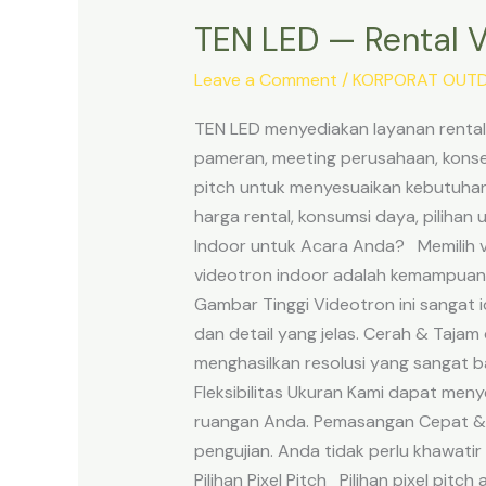
TEN LED — Rental Vi
TEN
LED
Leave a Comment
/
KORPORAT OUTD
—
Rental
TEN LED menyediakan layanan rental 
Videotron
pameran, meeting perusahaan, konser
Indoor:
pitch untuk menyesuaikan kebutuhan v
Harga,
harga rental, konsumsi daya, piliha
Spesifikasi,
Indoor untuk Acara Anda? Memilih v
dan
videotron indoor adalah kemampuann
Cara
Gambar Tinggi Videotron ini sangat 
Pesan
dan detail yang jelas. Cerah & Tajam
menghasilkan resolusi yang sangat b
Fleksibilitas Ukuran Kami dapat men
ruangan Anda. Pemasangan Cepat & Am
pengujian. Anda tidak perlu khawatir
Pilihan Pixel Pitch Pilihan pixel pitc