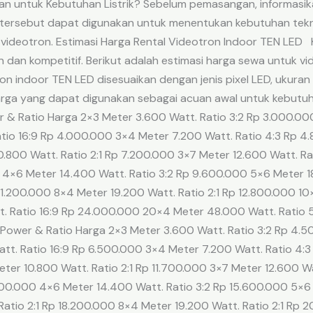
an untuk Kebutuhan Listrik? Sebelum pemasangan, informasik
i tersebut dapat digunakan untuk menentukan kebutuhan tekni
videotron. Estimasi Harga Rental Videotron Indoor TEN LE
dan kompetitif. Berikut adalah estimasi harga sewa untuk vid
on indoor TEN LED disesuaikan dengan jenis pixel LED, ukura
 harga yang dapat digunakan sebagai acuan awal untuk kebut
& Ratio Harga 2×3 Meter 3.600 Watt. Ratio 3:2 Rp 3.000.000
tio 16:9 Rp 4.000.000 3×4 Meter 7.200 Watt. Ratio 4:3 Rp 4
0.800 Watt. Ratio 2:1 Rp 7.200.000 3×7 Meter 12.600 Watt. R
 4×6 Meter 14.400 Watt. Ratio 3:2 Rp 9.600.000 5×6 Meter 18
11.200.000 8×4 Meter 19.200 Watt. Ratio 2:1 Rp 12.800.000 10
. Ratio 16:9 Rp 24.000.000 20×4 Meter 48.000 Watt. Ratio
Power & Ratio Harga 2×3 Meter 3.600 Watt. Ratio 3:2 Rp 4.5
att. Ratio 16:9 Rp 6.500.000 3×4 Meter 7.200 Watt. Ratio 4:
eter 10.800 Watt. Ratio 2:1 Rp 11.700.000 3×7 Meter 12.600 W
000.000 4×6 Meter 14.400 Watt. Ratio 3:2 Rp 15.600.000 5×6 
atio 2:1 Rp 18.200.000 8×4 Meter 19.200 Watt. Ratio 2:1 Rp