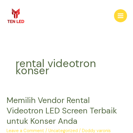
Skip
to
content
rental videotron
konser
Memilih Vendor Rental
Memilih
Vendor
Videotron LED Screen Terbaik
Rental
untuk Konser Anda
Videotron
LED
Leave a Comment
/
Uncategorized
/
Doddy varonis