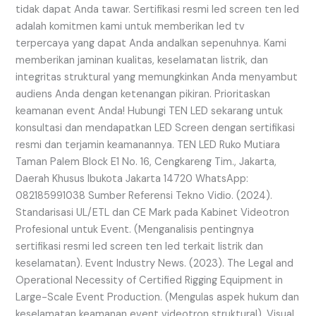
tidak dapat Anda tawar. Sertifikasi resmi led screen ten led
adalah komitmen kami untuk memberikan led tv
terpercaya yang dapat Anda andalkan sepenuhnya. Kami
memberikan jaminan kualitas, keselamatan listrik, dan
integritas struktural yang memungkinkan Anda menyambut
audiens Anda dengan ketenangan pikiran. Prioritaskan
keamanan event Anda! Hubungi TEN LED sekarang untuk
konsultasi dan mendapatkan LED Screen dengan sertifikasi
resmi dan terjamin keamanannya. TEN LED Ruko Mutiara
Taman Palem Block E1 No. 16, Cengkareng Tim., Jakarta,
Daerah Khusus Ibukota Jakarta 14720 WhatsApp:
082185991038 Sumber Referensi Tekno Vidio. (2024).
Standarisasi UL/ETL dan CE Mark pada Kabinet Videotron
Profesional untuk Event. (Menganalisis pentingnya
sertifikasi resmi led screen ten led terkait listrik dan
keselamatan). Event Industry News. (2023). The Legal and
Operational Necessity of Certified Rigging Equipment in
Large-Scale Event Production. (Mengulas aspek hukum dan
keselamatan keamanan event videotron struktural). Visual