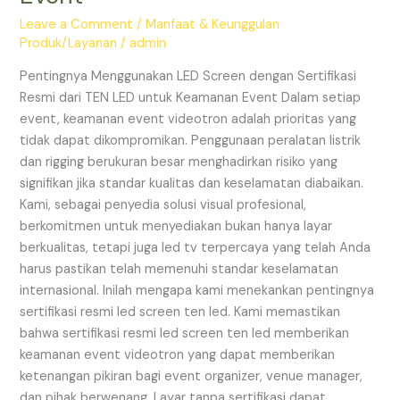
Sertifikasi
Resmi
Leave a Comment
/
Manfaat & Keunggulan
Produk/Layanan
/
admin
dari
TEN
Pentingnya Menggunakan LED Screen dengan Sertifikasi
LED
Resmi dari TEN LED untuk Keamanan Event Dalam setiap
untuk
event, keamanan event videotron adalah prioritas yang
Keamanan
tidak dapat dikompromikan. Penggunaan peralatan listrik
Event
dan rigging berukuran besar menghadirkan risiko yang
signifikan jika standar kualitas dan keselamatan diabaikan.
Kami, sebagai penyedia solusi visual profesional,
berkomitmen untuk menyediakan bukan hanya layar
berkualitas, tetapi juga led tv terpercaya yang telah Anda
harus pastikan telah memenuhi standar keselamatan
internasional. Inilah mengapa kami menekankan pentingnya
sertifikasi resmi led screen ten led. Kami memastikan
bahwa sertifikasi resmi led screen ten led memberikan
keamanan event videotron yang dapat memberikan
ketenangan pikiran bagi event organizer, venue manager,
dan pihak berwenang. Layar tanpa sertifikasi dapat