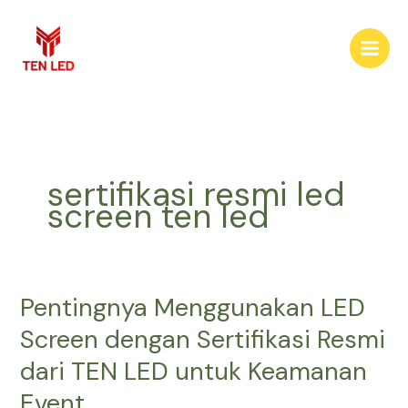
Skip
to
content
sertifikasi resmi led
screen ten led
Pentingnya Menggunakan LED
Pentingnya
Menggunakan
Screen dengan Sertifikasi Resmi
LED
dari TEN LED untuk Keamanan
Screen
dengan
Event