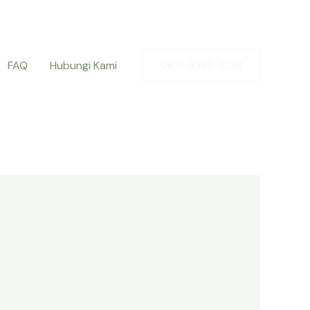
FAQ
Hubungi Kami
0821-8599-1038