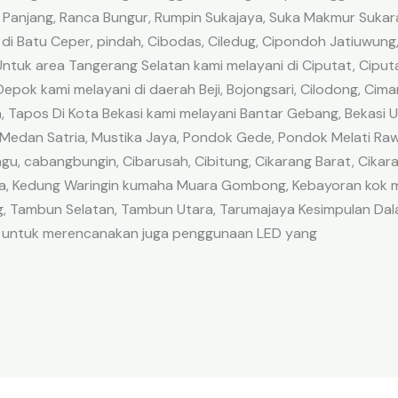
 Panjang, Ranca Bungur, Rumpin Sukajaya, Suka Makmur Sukaraj
di Batu Ceper, pindah, Cibodas, Ciledug, Cipondoh Jatiuwung,
 Untuk area Tangerang Selatan kami melayani di Ciputat, Cipu
pok kami melayani di daerah Beji, Bojongsari, Cilodong, Ciman
Tapos Di Kota Bekasi kami melayani Bantar Gebang, Bekasi Uta
a, Medan Satria, Mustika Jaya, Pondok Gede, Pondok Melati R
gu, cabangbungin, Cibarusah, Cibitung, Cikarang Barat, Cikar
gia, Kedung Waringin kumaha Muara Gombong, Kebayoran kok m
g, Tambun Selatan, Tambun Utara, Tarumajaya Kesimpulan Da
a untuk merencanakan juga penggunaan LED yang