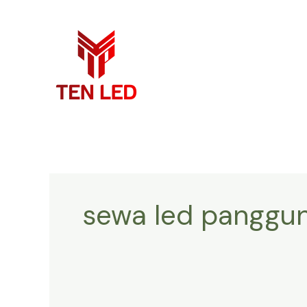
Skip
to
content
sewa led panggu