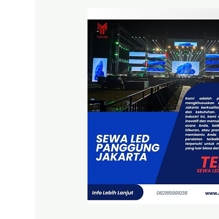
Pertimbangan
Sewa
Led
Panggung
Jakarta