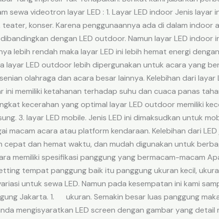
m sewa videotron layar LED : 1. Layar LED indoor Jenis layar 
, teater, konser. Karena penggunaannya ada di dalam indoor at
 dibandingkan dengan LED outdoor. Namun layar LED indoor ini
nya lebih rendah maka layar LED ini lebih hemat energi dengan
 layar LED outdoor lebih dipergunakan untuk acara yang bera
esenian olahraga dan acara besar lainnya. Kelebihan dari laya
ar ini memiliki ketahanan terhadap suhu dan cuaca panas tah
gkat kecerahan yang optimal layar LED outdoor memiliki kece
ung. 3. layar LED mobile. Jenis LED ini dimaksudkan untuk m
i macam acara atau platform kendaraan. Kelebihan dari LED je
 cepat dan hemat waktu, dan mudah digunakan untuk berba
ara memiliki spesifikasi panggung yang bermacam-macam Apa
setting tempat panggung baik itu panggung ukuran kecil, ukur
variasi untuk sewa LED. Namun pada kesempatan ini kami samp
ung Jakarta. 1. ukuran. Semakin besar luas panggung maka
 anda mengisyaratkan LED screen dengan gambar yang detail m