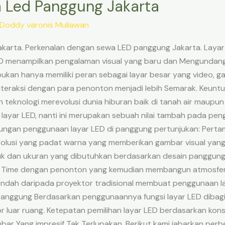
 Led Panggung Jakarta
Doddy varonis Muliawan
arta. Perkenalan dengan sewa LED panggung Jakarta. Layar 
LED menampilkan pengalaman visual yang baru dan Mengundan
bukan hanya memiliki peran sebagai layar besar yang video, g
teraksi dengan para penonton menjadi lebih Semarak. Keun
 teknologi merevolusi dunia hiburan baik di tanah air maupun
i layar LED, nanti ini merupakan sebuah nilai tambah pada pe
tungan penggunaan layar LED di panggung pertunjukan: Perta
olusi yang padat warna yang memberikan gambar visual yang in
k dan ukuran yang dibutuhkan berdasarkan desain panggung k
l Time dengan penonton yang kemudian membangun atmosfer 
ndah daripada proyektor tradisional membuat penggunaan la
 Panggung Berdasarkan penggunaannya fungsi layar LED dibagi
 luar ruang. Ketepatan pemilihan layar LED berdasarkan kon
r Yang impresif Tak Terlupakan. Berikut kami jabarkan perb