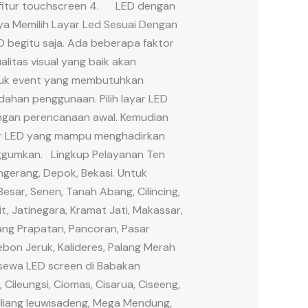
tau fitur touchscreen 4. LED dengan
a Memilih Layar Led Sesuai Dengan
 begitu saja. Ada beberapa faktor
litas visual yang baik akan
untuk event yang membutuhkan
dahan penggunaan. Pilih layar LED
ngan perencanaan awal. Kemudian
ayer LED yang mampu menghadirkan
nggumkan. Lingkup Pelayanan Ten
gerang, Depok, Bekasi. Untuk
esar, Senen, Tanah Abang, Cilincing,
t, Jatinegara, Kramat Jati, Makassar,
ng Prapatan, Pancoran, Pasar
bon Jeruk, Kalideres, Palang Merah
 sewa LED screen di Babakan
Cileungsi, Ciomas, Cisarua, Ciseeng,
wiliang leuwisadeng, Mega Mendung,