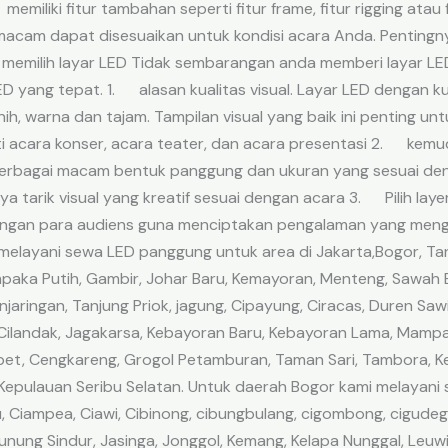
emiliki fitur tambahan seperti fitur frame, fitur rigging a
cam dapat disesuaikan untuk kondisi acara Anda. Pentingny
 memilih layar LED Tidak sembarangan anda memberi layar LED
 yang tepat. 1. alasan kualitas visual. Layar LED dengan kua
nih, warna dan tajam. Tampilan visual yang baik ini penting 
ti acara konser, acara teater, dan acara presentasi 2. kemu
 berbagai macam bentuk panggung dan ukuran yang sesuai de
aya tarik visual yang kreatif sesuai dengan acara 3. Pilih l
f dengan para audiens guna menciptakan pengalaman yang me
elayani sewa LED panggung untuk area di Jakarta,Bogor, Tan
mpaka Putih, Gambir, Johar Baru, Kemayoran, Menteng, Sawah B
jaringan, Tanjung Priok, jagung, Cipayung, Ciracas, Duren Sawi
Cilandak, Jagakarsa, Kebayoran Baru, Kebayoran Lama, Mampa
bet, Cengkareng, Grogol Petamburan, Taman Sari, Tambora, Ke
Kepulauan Seribu Selatan. Untuk daerah Bogor kami melayani
, Ciampea, Ciawi, Cibinong, cibungbulang, cigombong, cigudeg, 
unung Sindur, Jasinga, Jonggol, Kemang, Kelapa Nunggal, Leu