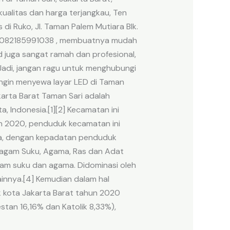
ualitas dan harga terjangkau, Ten
i Ruko, Jl. Taman Palem Mutiara Blk.
37 082185991038 , membuatnya mudah
d juga sangat ramah dan profesional,
 Jadi, jangan ragu untuk menghubungi
ingin menyewa layar LED di Taman
karta Barat Taman Sari adalah
, Indonesia.[1][2] Kecamatan ini
un 2020, penduduk kecamatan ini
iwa, dengan kepadatan penduduk
eragam Suku, Agama, Ras dan Adat
gam suku dan agama. Didominasi oleh
ainnya.[4] Kemudian dalam hal
 kota Jakarta Barat tahun 2020
tan 16,16% dan Katolik 8,33%),