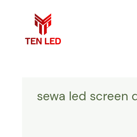
Skip
to
content
sewa led screen d