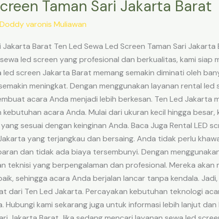
creen Taman Sari Jakarta Barat
Doddy varonis Muliawan
Jakarta Barat Ten Led Sewa Led Screen Taman Sari Jakarta Ba
 sewa led screen yang profesional dan berkualitas, kami si
a led screen Jakarta Barat memang semakin diminati oleh ba
semakin meningkat. Dengan menggunakan layanan rental led 
mbuat acara Anda menjadi lebih berkesan. Ten Led Jakarta mem
 kebutuhan acara Anda. Mulai dari ukuran kecil hingga besar
 yang sesuai dengan keinginan Anda. Baca Juga Rental LED scre
karta yang terjangkau dan bersaing. Anda tidak perlu khawa
paran dan tidak ada biaya tersembunyi. Dengan menggunakan
an teknisi yang berpengalaman dan profesional. Mereka ak
ik, sehingga acara Anda berjalan lancar tanpa kendala. Jadi
at dari Ten Led Jakarta. Percayakan kebutuhan teknologi ac
Hubungi kami sekarang juga untuk informasi lebih lanjut dan 
ri Jakarta Barat Jika sedang mencari layanan sewa led screen