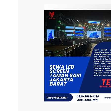
Ten
Led
Sewa
Led
Screen
Taman
Sari
Jakarta
Barat