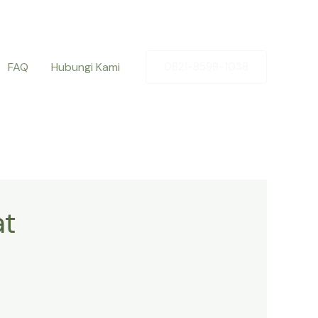
FAQ
Hubungi Kami
0821-8599-1038
at