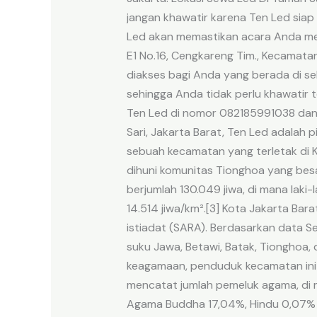
jangan khawatir karena Ten Led siap
Led akan memastikan acara Anda menja
E1 No.16, Cengkareng Tim., Kecamat
diakses bagi Anda yang berada di sek
sehingga Anda tidak perlu khawatir 
Ten Led di nomor 082185991038 dan p
Sari, Jakarta Barat, Ten Led adalah 
sebuah kecamatan yang terletak di Ko
dihuni komunitas Tionghoa yang bes
berjumlah 130.049 jiwa, di mana lak
14.514 jiwa/km².[3] Kota Jakarta Ba
istiadat (SARA). Berdasarkan data S
suku Jawa, Betawi, Batak, Tionghoa,
keagamaan, penduduk kecamatan ini 
mencatat jumlah pemeluk agama, di m
Agama Buddha 17,04%, Hindu 0,07% 