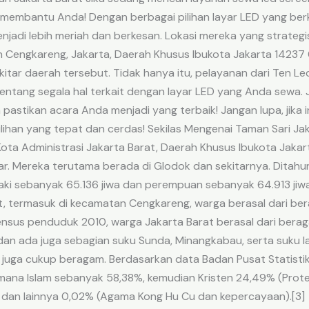
 membantu Anda! Dengan berbagai pilihan layar LED yang berk
di lebih meriah dan berkesan. Lokasi mereka yang strategis d
an Cengkareng, Jakarta, Daerah Khusus Ibukota Jakarta 142
itar daerah tersebut. Tidak hanya itu, pelayanan dari Ten Le
tentang segala hal terkait dengan layar LED yang Anda sewa.
astikan acara Anda menjadi yang terbaik! Jangan lupa, jika 
pilihan yang tepat dan cerdas! Sekilas Mengenai Taman Sari Ja
ta Administrasi Jakarta Barat, Daerah Khusus Ibukota Jakarta
ar. Mereka terutama berada di Glodok dan sekitarnya. Ditah
i-laki sebanyak 65.136 jiwa dan perempuan sebanyak 64.913 j
rat, termasuk di kecamatan Cengkareng, warga berasal dari b
ensus penduduk 2010, warga Jakarta Barat berasal dari bera
 dan ada juga sebagian suku Sunda, Minangkabau, serta suku l
juga cukup beragam. Berdasarkan data Badan Pusat Statistik
ana Islam sebanyak 58,38%, kemudian Kristen 24,49% (Protes
dan lainnya 0,02% (Agama Kong Hu Cu dan kepercayaan).[3]