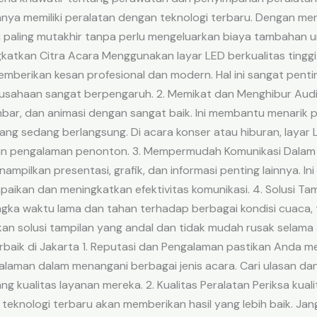
anya memiliki peralatan dengan teknologi terbaru. Dengan 
paling mutakhir tanpa perlu mengeluarkan biaya tambahan u
gkatkan Citra Acara Menggunakan layar LED berkualitas tingg
emberikan kesan profesional dan modern. Hal ini sangat penti
rusahaan sangat berpengaruh. 2. Memikat dan Menghibur Aud
mbar, dan animasi dengan sangat baik. Ini membantu menarik
yang sedang berlangsung. Di acara konser atau hiburan, laya
 pengalaman penonton. 3. Mempermudah Komunikasi Dalam se
mpilkan presentasi, grafik, dan informasi penting lainnya. I
ikan dan meningkatkan efektivitas komunikasi. 4. Solusi Ta
gka waktu lama dan tahan terhadap berbagai kondisi cuaca, 
solusi tampilan yang andal dan tidak mudah rusak selama a
aik di Jakarta 1. Reputasi dan Pengalaman pastikan Anda me
alaman dalam menangani berbagai jenis acara. Cari ulasan dan
kualitas layanan mereka. 2. Kualitas Peralatan Periksa kuali
n teknologi terbaru akan memberikan hasil yang lebih baik. 