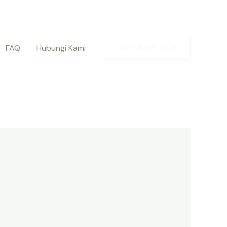
FAQ
Hubungi Kami
0821-8599-1038