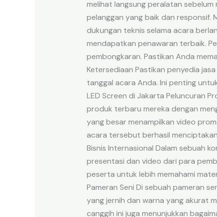
melihat langsung peralatan sebelum
pelanggan yang baik dan responsif. M
dukungan teknis selama acara berla
mendapatkan penawaran terbaik. Peri
pembongkaran. Pastikan Anda memaham
Ketersediaan Pastikan penyedia jasa
tanggal acara Anda. Ini penting un
LED Screen di Jakarta Peluncuran Pr
produk terbaru mereka dengan menggun
yang besar menampilkan video promos
acara tersebut berhasil menciptakan
Bisnis Internasional Dalam sebuah ko
presentasi dan video dari para pembi
peserta untuk lebih memahami materi
Pameran Seni Di sebuah pameran seni 
yang jernih dan warna yang akurat m
canggih ini juga menunjukkan bagai