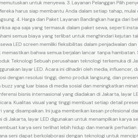
 memutuskan untuk menyewa. 3. Layanan Pelanggan Pilih pen
ereka harus siap membantu Anda dalam setiap tahap, mulai dar
ngsung. 4. Harga dan Paket Layanan Bandingkan harga dari b
ksa apa saja yang termasuk dalam paket sewa, seperti insta
i semua biaya yang terlibat untuk menghindari kejutan tak t
 sewa LED screen memiliki fleksibilitas dalam penjadwalan da
tuk memastikan bahwa semua berjalan lancar tanpa hambatan.
oduk Teknologi Sebuah perusahaan teknologi terkemuka di Ja
akan layar LED. Acara ini dihadiri oleh media, influencer, 
i dengan resolusi tinggi, demo produk langsung, dan present
 buzz yang luar biasa di media sosial dan meningkatkan mina
nferensi bisnis internasional yang diadakan di Jakarta, laya
cara. Kualitas visual yang tinggi membuat setiap detail presen
 yang disampaikan. Ini juga memberikan kesan profesional d
di Jakarta, layar LED digunakan untuk menampilkan karya seni
embuat karya seni terlihat lebih hidup dan menarik perhatia
mana seni dapat berkolaborasi dengan teknologi untuk mencip