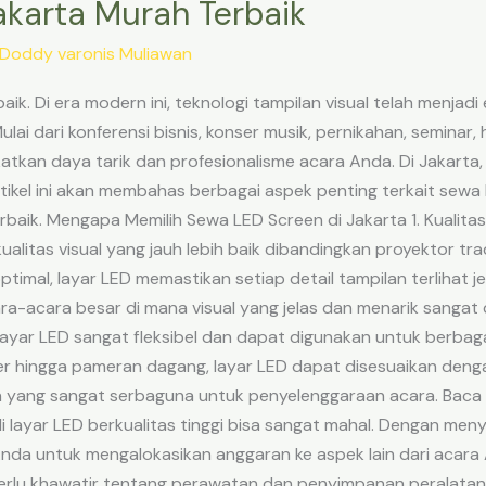
karta Murah Terbaik
Doddy varonis Muliawan
k. Di era modern ini, teknologi tampilan visual telah menjadi
ai dari konferensi bisnis, konser musik, pernikahan, seminar
katkan daya tarik dan profesionalisme acara Anda. Di Jakart
tikel ini akan membahas berbagai aspek penting terkait sewa 
rbaik. Mengapa Memilih Sewa LED Screen di Jakarta 1. Kualita
litas visual yang jauh lebih baik dibandingkan proyektor tradi
timal, layar LED memastikan setiap detail tampilan terlihat je
cara-acara besar di mana visual yang jelas dan menarik sanga
 Layar LED sangat fleksibel dan dapat digunakan untuk berbagai
er hingga pameran dagang, layar LED dapat disesuaikan denga
an yang sangat serbaguna untuk penyelenggaraan acara. Baca
 layar LED berkualitas tinggi bisa sangat mahal. Dengan m
Anda untuk mengalokasikan anggaran ke aspek lain dari acara A
 perlu khawatir tentang perawatan dan penyimpanan peralatan.