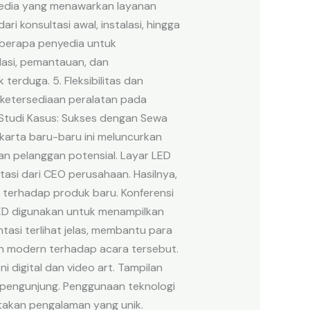
yedia yang menawarkan layanan
i konsultasi awal, instalasi, hingga
eberapa penyedia untuk
lasi, pemantauan, dan
erduga. 5. Fleksibilitas dan
n ketersediaan peralatan pada
 Studi Kasus: Sukses dengan Sewa
karta baru-baru ini meluncurkan
dan pelanggan potensial. Layar LED
asi dari CEO perusahaan. Hasilnya,
t terhadap produk baru. Konferensi
r LED digunakan untuk menampilkan
tasi terlihat jelas, membantu para
an modern terhadap acara tersebut.
 digital dan video art. Tampilan
n pengunjung. Penggunaan teknologi
takan pengalaman yang unik.