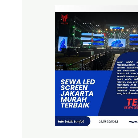
Sewa
LED
Screen
Jakarta
Murah
Terbaik