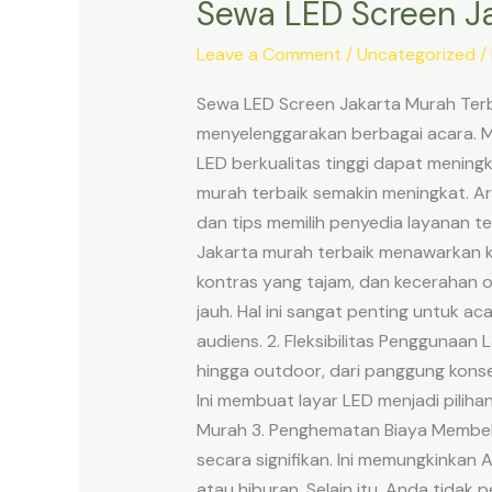
Sewa LED Screen Ja
Leave a Comment
/
Uncategorized
/
Sewa LED Screen Jakarta Murah Terbai
menyelenggarakan berbagai acara. Mul
LED berkualitas tinggi dapat mening
murah terbaik semakin meningkat. Ar
dan tips memilih penyedia layanan te
Jakarta murah terbaik menawarkan kua
kontras yang tajam, dan kecerahan op
jauh. Hal ini sangat penting untuk a
audiens. 2. Fleksibilitas Penggunaan
hingga outdoor, dari panggung kons
Ini membuat layar LED menjadi pilih
Murah 3. Penghematan Biaya Membeli
secara signifikan. Ini memungkinkan 
atau hiburan. Selain itu, Anda tidak