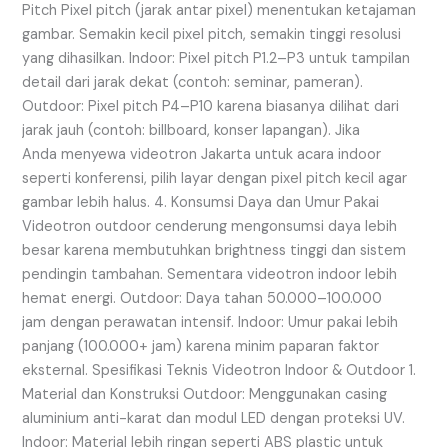
Pitch Pixel pitch (jarak antar pixel) menentukan ketajaman
gambar. Semakin kecil pixel pitch, semakin tinggi resolusi
yang dihasilkan. Indoor: Pixel pitch P1.2–P3 untuk tampilan
detail dari jarak dekat (contoh: seminar, pameran).
Outdoor: Pixel pitch P4–P10 karena biasanya dilihat dari
jarak jauh (contoh: billboard, konser lapangan). Jika
Anda menyewa videotron Jakarta untuk acara indoor
seperti konferensi, pilih layar dengan pixel pitch kecil agar
gambar lebih halus. 4. Konsumsi Daya dan Umur Pakai
Videotron outdoor cenderung mengonsumsi daya lebih
besar karena membutuhkan brightness tinggi dan sistem
pendingin tambahan. Sementara videotron indoor lebih
hemat energi. Outdoor: Daya tahan 50.000–100.000
jam dengan perawatan intensif. Indoor: Umur pakai lebih
panjang (100.000+ jam) karena minim paparan faktor
eksternal. Spesifikasi Teknis Videotron Indoor & Outdoor 1.
Material dan Konstruksi Outdoor: Menggunakan casing
aluminium anti-karat dan modul LED dengan proteksi UV.
Indoor: Material lebih ringan seperti ABS plastic untuk