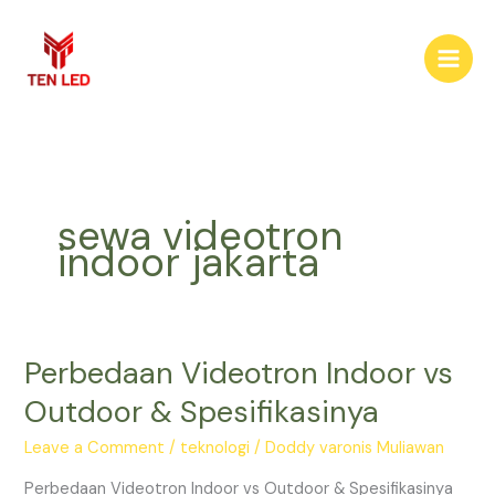
Skip
to
content
sewa videotron
indoor jakarta
Perbedaan Videotron Indoor vs
Perbedaan
Videotron
Outdoor & Spesifikasinya
Indoor
vs
Leave a Comment
/
teknologi
/
Doddy varonis Muliawan
Outdoor
Perbedaan Videotron Indoor vs Outdoor & Spesifikasinya