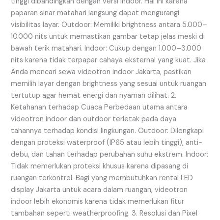
tinggi dibandingkan dengan versi indoor. Hal ini karena
paparan sinar matahari langsung dapat mengurangi
visibilitas layar. Outdoor: Memiliki brightness antara 5.000–
10.000 nits untuk memastikan gambar tetap jelas meski di
bawah terik matahari. Indoor: Cukup dengan 1.000–3.000
nits karena tidak terpapar cahaya eksternal yang kuat. Jika
Anda mencari sewa videotron indoor Jakarta, pastikan
memilih layar dengan brightness yang sesuai untuk ruangan
tertutup agar hemat energi dan nyaman dilihat. 2.
Ketahanan terhadap Cuaca Perbedaan utama antara
videotron indoor dan outdoor terletak pada daya
tahannya terhadap kondisi lingkungan. Outdoor: Dilengkapi
dengan proteksi waterproof (IP65 atau lebih tinggi), anti-
debu, dan tahan terhadap perubahan suhu ekstrem. Indoor:
Tidak memerlukan proteksi khusus karena dipasang di
ruangan terkontrol. Bagi yang membutuhkan rental LED
display Jakarta untuk acara dalam ruangan, videotron
indoor lebih ekonomis karena tidak memerlukan fitur
tambahan seperti weatherproofing. 3. Resolusi dan Pixel