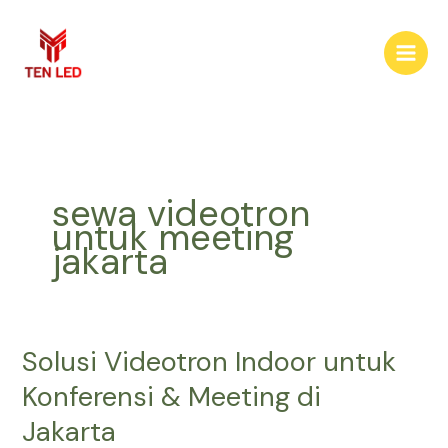
Skip
to
content
sewa videotron
untuk meeting
jakarta
Solusi Videotron Indoor untuk
Solusi
Videotron
Konferensi & Meeting di
Indoor
Jakarta
untuk