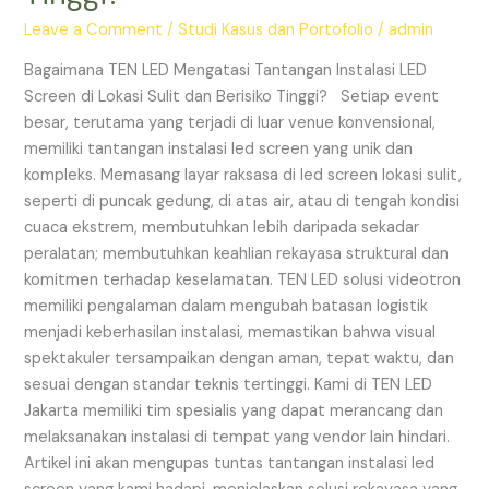
Instalasi
LED
Leave a Comment
/
Studi Kasus dan Portofolio
/
admin
Screen
Bagaimana TEN LED Mengatasi Tantangan Instalasi LED
di
Screen di Lokasi Sulit dan Berisiko Tinggi? Setiap event
Lokasi
besar, terutama yang terjadi di luar venue konvensional,
Sulit
memiliki tantangan instalasi led screen yang unik dan
dan
kompleks. Memasang layar raksasa di led screen lokasi sulit,
Berisiko
seperti di puncak gedung, di atas air, atau di tengah kondisi
Tinggi?
cuaca ekstrem, membutuhkan lebih daripada sekadar
peralatan; membutuhkan keahlian rekayasa struktural dan
komitmen terhadap keselamatan. TEN LED solusi videotron
memiliki pengalaman dalam mengubah batasan logistik
menjadi keberhasilan instalasi, memastikan bahwa visual
spektakuler tersampaikan dengan aman, tepat waktu, dan
sesuai dengan standar teknis tertinggi. Kami di TEN LED
Jakarta memiliki tim spesialis yang dapat merancang dan
melaksanakan instalasi di tempat yang vendor lain hindari.
Artikel ini akan mengupas tuntas tantangan instalasi led