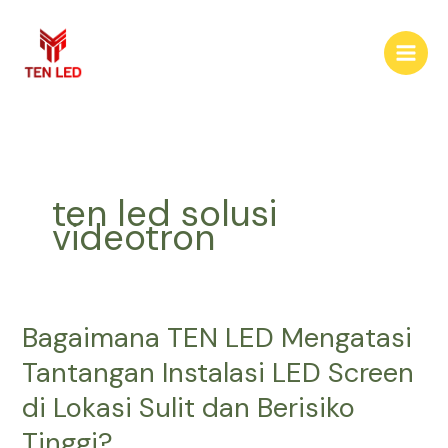
Skip
to
content
ten led solusi
videotron
Bagaimana TEN LED Mengatasi
Bagaimana
TEN
Tantangan Instalasi LED Screen
LED
di Lokasi Sulit dan Berisiko
Mengatasi
Tantangan
Tinggi?