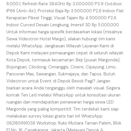
8.000:1, Refresh Rate 3840Hz Rp 3.000.000 P3.9 Outdoor
IP66 (Anti-Air), Proteksi Baja Rp 3.500.000 P2.6 Indoor Flat
Kerapatan Piksel Tinggi, Visual Tajam Rp 4.500.000 P2.6
Indoor Curved Desain Lengkung, Imersif 3D Rp 5.000.000
Untuk informasi harga spesifik berdasarkan lokasi (misalnya
Sewa Videotron Hotel Margo), silakan hubungi tim kami
melalui WhatsApp. Jangkauan Wilayah Layanan Kami di
Depok Kami melayani pemasangan cepat di seluruh wilayah
Kota Depok, termasuk kecamatan: Beji (pusat Margonda),
Bojongsari, Cilodong, Cimanggis, Cinere, Cipayung, Limo,
Pancoran Mas, Sawangan, Sukmajaya, dan Tapos. Butuh
Videotron untuk Event di Depok Besok Pagi? Jangan
biarkan acara Anda terganggu oleh masalah visual. Segera
kontak Ten Led melalui WhatsApp untuk konsultasi ukuran
ruangan dan mendapatkan penawaran harga sewa LED
Margonda yang paling kompetitif. Tim terdekat kami siap
melakukan survey lokasi gratis hari ini! WhatsApp:
082185991038 Workshop: Ruko Mutiara Taman Palem, Blok
E1 No. 16, Cengkareng, Jakarta (Melayani Depok &