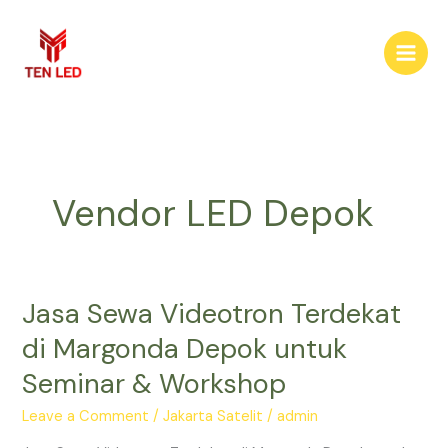
Skip
to
content
Vendor LED Depok
Jasa Sewa Videotron Terdekat
Jasa
Sewa
di Margonda Depok untuk
Videotron
Seminar & Workshop
Terdekat
di
Leave a Comment
/
Jakarta Satelit
/
admin
Margonda