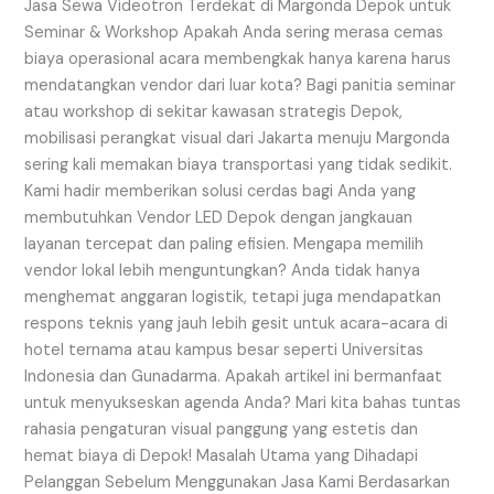
Depok
Jasa Sewa Videotron Terdekat di Margonda Depok untuk
untuk
Seminar & Workshop Apakah Anda sering merasa cemas
Seminar
biaya operasional acara membengkak hanya karena harus
&
mendatangkan vendor dari luar kota? Bagi panitia seminar
Workshop
atau workshop di sekitar kawasan strategis Depok,
mobilisasi perangkat visual dari Jakarta menuju Margonda
sering kali memakan biaya transportasi yang tidak sedikit.
Kami hadir memberikan solusi cerdas bagi Anda yang
membutuhkan Vendor LED Depok dengan jangkauan
layanan tercepat dan paling efisien. Mengapa memilih
vendor lokal lebih menguntungkan? Anda tidak hanya
menghemat anggaran logistik, tetapi juga mendapatkan
respons teknis yang jauh lebih gesit untuk acara-acara di
hotel ternama atau kampus besar seperti Universitas
Indonesia dan Gunadarma. Apakah artikel ini bermanfaat
untuk menyukseskan agenda Anda? Mari kita bahas tuntas
rahasia pengaturan visual panggung yang estetis dan
hemat biaya di Depok! Masalah Utama yang Dihadapi
Pelanggan Sebelum Menggunakan Jasa Kami Berdasarkan