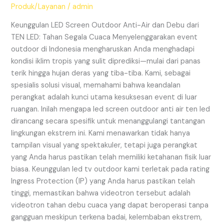
Air
Produk/Layanan
/
admin
dan
Debu
Keunggulan LED Screen Outdoor Anti-Air dan Debu dari
dari
TEN LED: Tahan Segala Cuaca Menyelenggarakan event
TEN
outdoor di Indonesia mengharuskan Anda menghadapi
LED:
kondisi iklim tropis yang sulit diprediksi—mulai dari panas
Tahan
terik hingga hujan deras yang tiba-tiba. Kami, sebagai
Segala
spesialis solusi visual, memahami bahwa keandalan
Cuaca
perangkat adalah kunci utama kesuksesan event di luar
ruangan. Inilah mengapa led screen outdoor anti air ten led
dirancang secara spesifik untuk menanggulangi tantangan
lingkungan ekstrem ini. Kami menawarkan tidak hanya
tampilan visual yang spektakuler, tetapi juga perangkat
yang Anda harus pastikan telah memiliki ketahanan fisik luar
biasa. Keunggulan led tv outdoor kami terletak pada rating
Ingress Protection (IP) yang Anda harus pastikan telah
tinggi, memastikan bahwa videotron tersebut adalah
videotron tahan debu cuaca yang dapat beroperasi tanpa
gangguan meskipun terkena badai, kelembaban ekstrem,