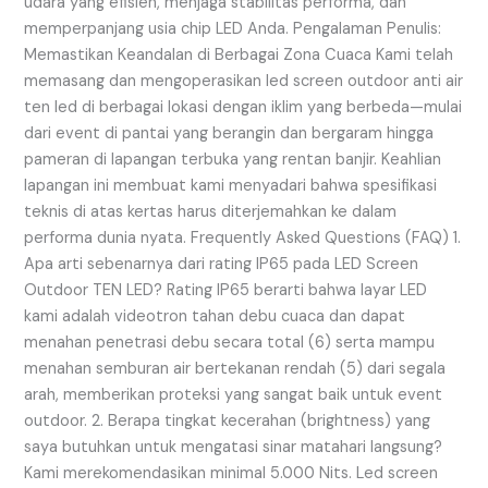
udara yang efisien, menjaga stabilitas performa, dan
memperpanjang usia chip LED Anda. Pengalaman Penulis:
Memastikan Keandalan di Berbagai Zona Cuaca Kami telah
memasang dan mengoperasikan led screen outdoor anti air
ten led di berbagai lokasi dengan iklim yang berbeda—mulai
dari event di pantai yang berangin dan bergaram hingga
pameran di lapangan terbuka yang rentan banjir. Keahlian
lapangan ini membuat kami menyadari bahwa spesifikasi
teknis di atas kertas harus diterjemahkan ke dalam
performa dunia nyata. Frequently Asked Questions (FAQ) 1.
Apa arti sebenarnya dari rating IP65 pada LED Screen
Outdoor TEN LED? Rating IP65 berarti bahwa layar LED
kami adalah videotron tahan debu cuaca dan dapat
menahan penetrasi debu secara total (6) serta mampu
menahan semburan air bertekanan rendah (5) dari segala
arah, memberikan proteksi yang sangat baik untuk event
outdoor. 2. Berapa tingkat kecerahan (brightness) yang
saya butuhkan untuk mengatasi sinar matahari langsung?
Kami merekomendasikan minimal 5.000 Nits. Led screen