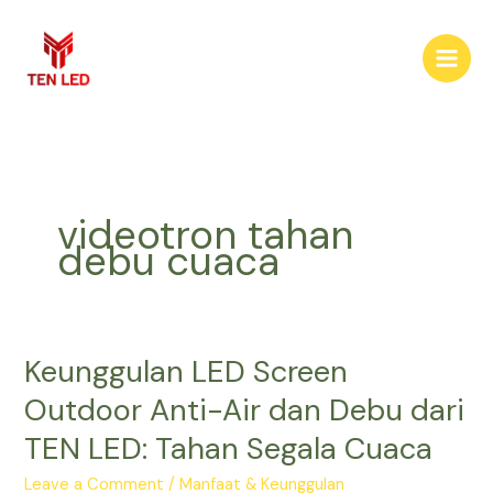
Skip
to
content
videotron tahan
debu cuaca
Keunggulan LED Screen
Keunggulan
LED
Outdoor Anti-Air dan Debu dari
Screen
TEN LED: Tahan Segala Cuaca
Outdoor
Anti-
Leave a Comment
/
Manfaat & Keunggulan