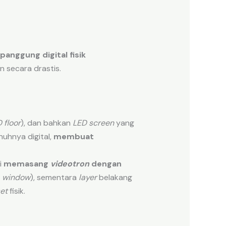
panggung digital fisik
 secara drastis.
 floor
), dan bahkan
LED screen
yang
uhnya digital,
membuat
i
memasang
videotron
dengan
u
window
), sementara
layer
belakang
et
fisik.