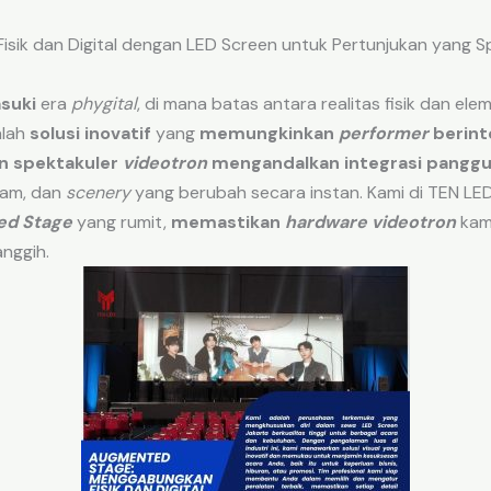
ik dan Digital dengan LED Screen untuk Pertunjukan yang S
suki
era
phygital
, di mana batas antara realitas fisik dan ele
lah
solusi inovatif
yang
memungkinkan
performer
berint
n spektakuler
videotron
mengandalkan integrasi
panggun
ram, dan
scenery
yang berubah secara instan. Kami di TEN LE
d Stage
yang rumit,
memastikan
hardware
videotron
kam
nggih.