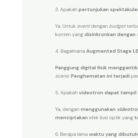
3. Apakah
pertunjukan spektakule
Ya. Untuk
event
dengan
budget
terb
konten yang
disinkronkan dengan
4. Bagaimana
Augmented Stage L
Panggung digital fisik
menggantik
scene
.
Penghematan ini terjadi
pad
5. Apakah
videotron
dapat tampil
Ya, dengan
menggunakan
videotro
menciptakan
efek ilusi optik yang
t
6. Berapa lama
waktu yang dibutu