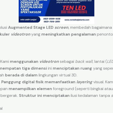
olusi
Augmented Stage LED
screen
, membedah bagaimana
kuler
videotron
yang
meningkatkan pengalaman
penonton
Kami
menggunakan
videotron
sebagai
back wall
, lantai (
LED
nempatan tiga dimensi
ini
menciptakan ruang
yang sepen
lah
berada di dalam
lingkungan virtual 3D.
:
Panggung digital fisik
memanfaatkan
layering
visual. Kam
epan
menampilkan elemen
foreground (seperti bingkai ata
 bergerak.
Struktur ini menciptakan
ilusi kedalaman tanpa
s
al