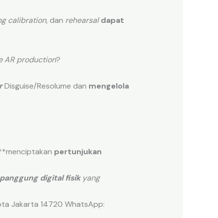
ng calibration
, dan
rehearsal
dapat
e AR
production
?
r
Disguise/Resolume dan
mengelola
, **menciptakan
pertunjukan
panggung digital fisik
yang
kota Jakarta 14720 WhatsApp: