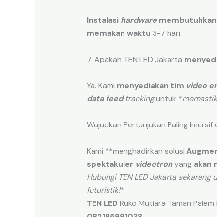
Instalasi
hardware
membutuhkan
memakan waktu
3-7 hari.
7. Apakah TEN LED Jakarta
menyed
Ya. Kami
menyediakan tim
video e
data feed
tracking
untuk *
memasti
Wujudkan Pertunjukan Paling Imersif 
Kami **menghadirkan solusi
Augmen
spektakuler
videotron
yang
akan 
Hubungi TEN LED Jakarta sekarang u
futuristik!
*
TEN LED
Ruko Mutiara Taman Palem B
082185991038