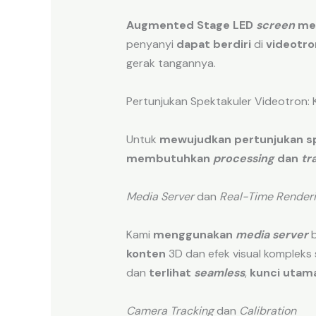
Augmented Stage LED
screen
me
penyanyi
dapat berdiri
di
videotro
gerak tangannya.
Pertunjukan Spektakuler Videotron: 
Untuk
mewujudkan pertunjukan s
membutuhkan
processing
dan
tr
Media Server
dan
Real-Time Render
Kami
menggunakan
media server
b
konten
3D dan efek visual kompleks
dan
terlihat
seamless
,
kunci utam
Camera Tracking
dan
Calibration