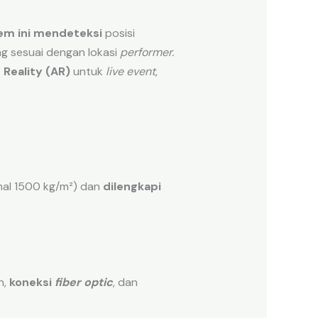
em ini mendeteksi
posisi
g sesuai dengan lokasi
performer.
eality (AR)
untuk
live event
,
imal 1500 kg/m²) dan
dilengkapi
h,
koneksi
fiber optic
, dan