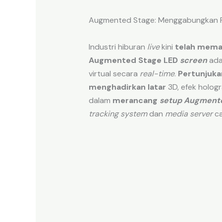
Augmented Stage: Menggabungkan Fis
Industri hiburan
live
kini
telah mema
Augmented Stage LED
screen
ada
virtual secara
real-time
.
Pertunjuka
menghadirkan latar
3D, efek holog
dalam
merancang
setup
Augmente
tracking system
dan
media server
ca