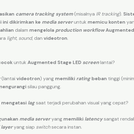
asikan
camera tracking system
(misalnya
IR tracking
).
Sist
 ini
dikirimkan ke
media server
untuk
memicu konten
yan
ahlian
dalam
mengelola
production workflow
Augmented R
ara
light
,
sound
, dan
videotron
.
cocok
untuk
Augmented Stage LED
screen
lantai?
r
(lantai
videotron
) yang
memiliki
rating
beban
tinggi (min
mengurangi
silau panggung.
mengatasi
lag
saat terjadi perubahan visual yang cepat?
gunakan
media server
yang
memiliki
latency
sangat renda
 layer
yang siap
switch
secara instan.