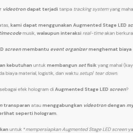
r
videotron
dapat terjadi
tanpa
tracking system
yang maha
atas,
kami dapat menggunakan
Augmented Stage LED
s
timecode
musik,
walaupun interaksi
real-time
akan berkura
ED
screen
membantu
event organizer
menghemat biaya
an kebutuhan
untuk
membangun
set
fisik
yang mahal (kayu
a biaya material, logistik, dan waktu
setup
/
tear down
.
sebagai efek hologram di
Augmented Stage LED
screen
?
n
transparan
atau
menggabungkan
videotron
dengan
my
erlihat seperti hologram
.
hkan
untuk *
mempersiapkan Augmented Stage LED screen
ya