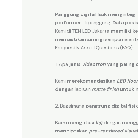
Panggung digital fisik
mengintegr
performer
di panggung.
Data posisi
Kami di TEN LED Jakarta
memiliki ke
memastikan sinergi
sempurna ant
Frequently Asked Questions (FAQ)
1. Apa
jenis
videotron
yang paling 
Kami
merekomendasikan
LED floo
dengan
lapisan
matte finish
untuk 
2. Bagaimana
panggung digital fisik
Kami mengatasi
lag
dengan
meng
menciptakan
pre-rendered
visual