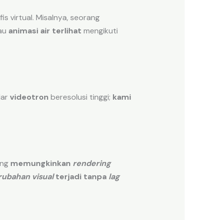
s virtual. Misalnya, seorang
tau
animasi air terlihat
mengikuti
dar
videotron
beresolusi tinggi;
kami
ang
memungkinkan
rendering
rubahan visual
terjadi tanpa
lag