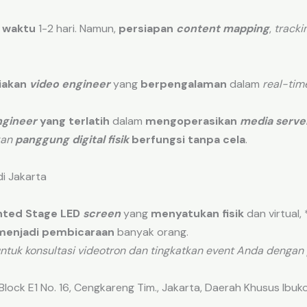
 waktu
1-2 hari. Namun,
persiapan
content mapping
,
tracki
iakan
video engineer
yang
berpengalaman
dalam
real-tim
ngineer
yang terlatih
dalam
mengoperasikan
media serve
kan
panggung digital fisik
berfungsi tanpa cela
.
di Jakarta
ted Stage LED
screen
yang
menyatukan fisik
dan virtual
menjadi pembicaraan
banyak orang.
ntuk konsultasi videotron dan tingkatkan event Anda dengan
lock E1 No. 16, Cengkareng Tim., Jakarta, Daerah Khusus Ibu