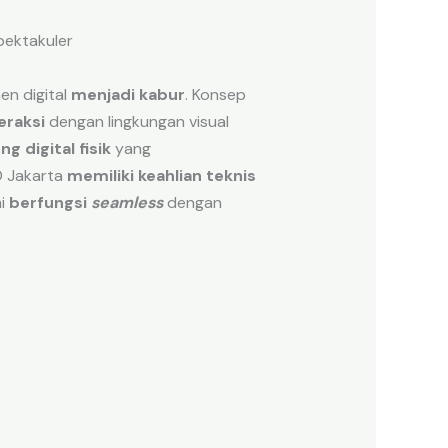
pektakuler
men digital
menjadi kabur
. Konsep
eraksi
dengan lingkungan visual
g digital fisik
yang
D Jakarta
memiliki keahlian teknis
i
berfungsi
seamless
dengan