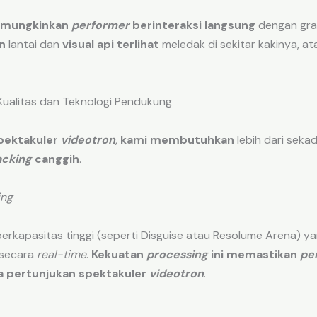
mungkinkan
performer
berinteraksi langsung
dengan grafi
n
lantai dan
visual api terlihat
meledak di sekitar kakinya, a
Kualitas dan Teknologi Pendukung
pektakuler
videotron
,
kami membutuhkan
lebih dari seka
acking
canggih
.
ing
erkapasitas tinggi (seperti Disguise atau Resolume Arena) y
 secara
real-time
.
Kekuatan
processing
ini
memastikan
pe
a pertunjukan spektakuler
videotron
.