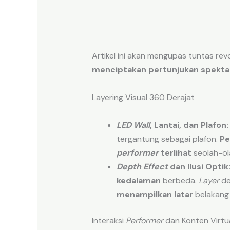
Artikel ini akan mengupas tuntas rev
menciptakan pertunjukan spekta
Layering Visual 360 Derajat
LED Wall
, Lantai, dan Plafon:
tergantung sebagai plafon.
Pe
performer
terlihat
seolah-o
Depth Effect
dan Ilusi Optik
kedalaman
berbeda.
Layer
d
menampilkan latar
belakang
Interaksi
Performer
dan Konten Virtu