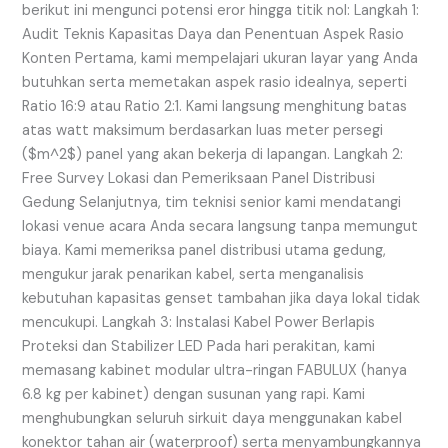
berikut ini mengunci potensi eror hingga titik nol: Langkah 1:
Audit Teknis Kapasitas Daya dan Penentuan Aspek Rasio
Konten Pertama, kami mempelajari ukuran layar yang Anda
butuhkan serta memetakan aspek rasio idealnya, seperti
Ratio 16:9 atau Ratio 2:1. Kami langsung menghitung batas
atas watt maksimum berdasarkan luas meter persegi
($m^2$) panel yang akan bekerja di lapangan. Langkah 2:
Free Survey Lokasi dan Pemeriksaan Panel Distribusi
Gedung Selanjutnya, tim teknisi senior kami mendatangi
lokasi venue acara Anda secara langsung tanpa memungut
biaya. Kami memeriksa panel distribusi utama gedung,
mengukur jarak penarikan kabel, serta menganalisis
kebutuhan kapasitas genset tambahan jika daya lokal tidak
mencukupi. Langkah 3: Instalasi Kabel Power Berlapis
Proteksi dan Stabilizer LED Pada hari perakitan, kami
memasang kabinet modular ultra-ringan FABULUX (hanya
6.8 kg per kabinet) dengan susunan yang rapi. Kami
menghubungkan seluruh sirkuit daya menggunakan kabel
konektor tahan air (waterproof) serta menyambungkannya