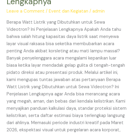
Lengkapnya
untuk
Sewa
Leave a Comment
/
Event dan Kegiatan
/
admin
Videotron?
Berapa Watt Listrik yang Dibutuhkan untuk Sewa
Ini
Videotron? Ini Penjelasan Lengkapnya Apakah Anda tahu
Penjelasan
bahwa salah hitung kapasitas daya listrik saat menyewa
Lengkapnya
layar visual raksasa bisa seketika membubarkan acara
penting Anda akibat korsleting atau mati lampu massal?
Banyak penyelenggara acara mengalami kepanikan luar
biasa ketika layar mendadak gelap gulita di tengah-tengah
pidato direksi atau presentasi produk. Melalui artikel ini,
kami mengupas tuntas jawaban atas pertanyaan Berapa
Watt Listrik yang Dibutuhkan untuk Sewa Videotron? Ini
Penjelasan Lengkapnya agar Anda bisa merancang acara
yang megah, aman, dan bebas dari kendala kelistrikan. Kami
menyajikan panduan kalkulasi daya, standar proteksi sistem
kelistrikan, serta daftar estimasi biaya terlengkap langsung
dari ahlinya. Memasuki periode industri kreatif pada Maret
2026, ekspektasi visual untuk pergelaran acara korporat,