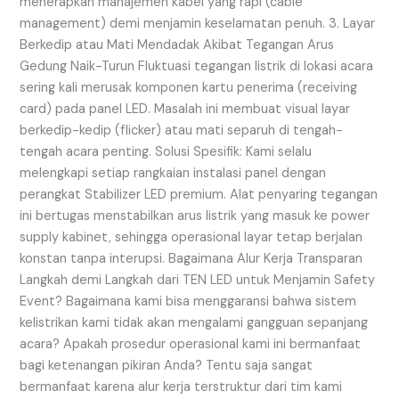
menerapkan manajemen kabel yang rapi (cable
management) demi menjamin keselamatan penuh. 3. Layar
Berkedip atau Mati Mendadak Akibat Tegangan Arus
Gedung Naik-Turun Fluktuasi tegangan listrik di lokasi acara
sering kali merusak komponen kartu penerima (receiving
card) pada panel LED. Masalah ini membuat visual layar
berkedip-kedip (flicker) atau mati separuh di tengah-
tengah acara penting. Solusi Spesifik: Kami selalu
melengkapi setiap rangkaian instalasi panel dengan
perangkat Stabilizer LED premium. Alat penyaring tegangan
ini bertugas menstabilkan arus listrik yang masuk ke power
supply kabinet, sehingga operasional layar tetap berjalan
konstan tanpa interupsi. Bagaimana Alur Kerja Transparan
Langkah demi Langkah dari TEN LED untuk Menjamin Safety
Event? Bagaimana kami bisa menggaransi bahwa sistem
kelistrikan kami tidak akan mengalami gangguan sepanjang
acara? Apakah prosedur operasional kami ini bermanfaat
bagi ketenangan pikiran Anda? Tentu saja sangat
bermanfaat karena alur kerja terstruktur dari tim kami