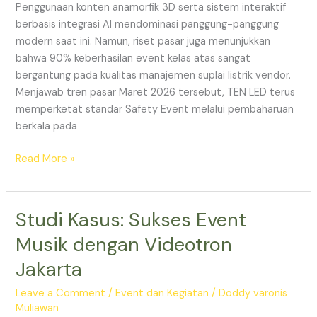
Penggunaan konten anamorfik 3D serta sistem interaktif
berbasis integrasi AI mendominasi panggung-panggung
modern saat ini. Namun, riset pasar juga menunjukkan
bahwa 90% keberhasilan event kelas atas sangat
bergantung pada kualitas manajemen suplai listrik vendor.
Menjawab tren pasar Maret 2026 tersebut, TEN LED terus
memperketat standar Safety Event melalui pembaharuan
berkala pada
Read More »
Studi Kasus: Sukses Event
Studi
Kasus:
Musik dengan Videotron
Sukses
Jakarta
Event
Musik
Leave a Comment
/
Event dan Kegiatan
/
Doddy varonis
dengan
Muliawan
Videotron