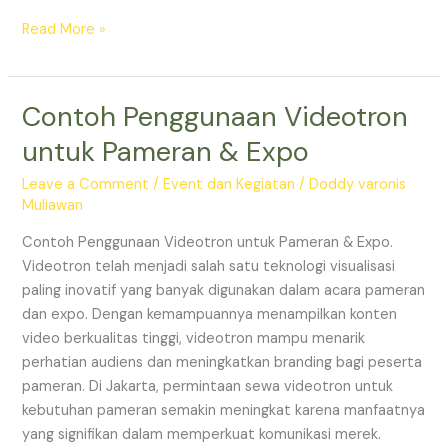
Read More »
Contoh Penggunaan Videotron
Contoh
Penggunaan
untuk Pameran & Expo
Videotron
untuk
Leave a Comment
/
Event dan Kegiatan
/
Doddy varonis
Pameran
Muliawan
&
Contoh Penggunaan Videotron untuk Pameran & Expo.
Expo
Videotron telah menjadi salah satu teknologi visualisasi
paling inovatif yang banyak digunakan dalam acara pameran
dan expo. Dengan kemampuannya menampilkan konten
video berkualitas tinggi, videotron mampu menarik
perhatian audiens dan meningkatkan branding bagi peserta
pameran. Di Jakarta, permintaan sewa videotron untuk
kebutuhan pameran semakin meningkat karena manfaatnya
yang signifikan dalam memperkuat komunikasi merek.