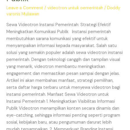
Efektif
Meningkatkan
Leave a Comment
/
videotron untuk oemerintah
/
Doddy
varonis Muliawan
Komunikasi
Publik
Sewa Videotron Instansi Pemerintah: Strategi Efektif
Meningkatkan Komunikasi Publik Instansi pemerintah
membutuhkan sarana komunikasi yang efektif untuk
menyampaikan informasi kepada masyarakat. Salah satu
solusi yang semakin populer adalah sewa videotron instansi
pemerintah. Dengan teknologi canggih dan tampilan visual
yang menarik, videotron membantu meningkatkan
engagement dan memastikan pesan sampai dengan jelas.
Artikel ini akan membahas manfaat, strategi pemilihan,
serta daftar harga terbaru untuk menyewa videotron bagi
instansi pemerintah. Manfaat Sewa Videotron untuk
Instansi Pemerintah 1. Meningkatkan Visibilitas Informasi
Publik Videotron menampilkan konten secara dinamis dan
eye-catching, sehingga informasi penting seperti program
sosial, kebijakan baru, atau pengumuman darurat lebih
mudah tersampaikan. 2. Memperkuat Branding Instansi