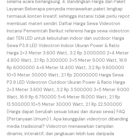
selama acara berlangsung. 4. Bandingkan Harga dan Paket
Layanan Beberapa penyedia menawarkan paket lengkap
termasuk konten kreatif, sehingga instansi tidak perlu repot
membuat materi sendiri. Daftar Harga Sewa Videotron
Instansi Pemerintah Berikut referensi harga sewa videotron
dari TEN LED untuk kebutuhan indoor dan outdoor: Harga
Sewa P3.9 LED Videotron Indoor Ukuran Power & Ratio
Harga 2×3 Meter 3.600 Watt, 3:2 Rp 3.000.000 2×4 Meter
4.800 Watt, 2:1 Rp 3.200.000 3×5 Meter 9.000 Watt, 16:9
Rp 6.000.000 4×6 Meter 14.400 Watt, 3:2 Rp 9.600.000
10×5 Meter 30.000 Watt, 2:1 Rp 20.000.000 Harga Sewa
P3.9 LED Videotron Outdoor Ukuran Power & Ratio Harga
2×3 Meter 3.600 Watt, 3:2 Rp 3.500.000 3×5 Meter 9.000
Watt, 16:9 Rp 6.750.000 5×6 Meter 18.000 Watt, 2:1 Rp
13.500.000 10×5 Meter 30.000 Watt, 2:1 Rp 22.500.000
(Harga dapat berubah sesuai lokasi dan durasi sewa) FAQ
(Pertanyaan Umum) 1. Apa keunggulan videotron dibanding
media tradisional? Videotron menawarkan tampilan
dinamis, interaktif, dan jangkauan lebih luas daripada