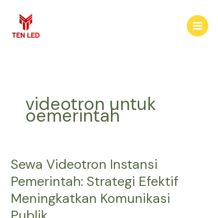
Skip
to
content
videotron untuk
oemerintah
Sewa Videotron Instansi
Sewa
Videotron
Pemerintah: Strategi Efektif
Instansi
Meningkatkan Komunikasi
Pemerintah:
Strategi
Publik