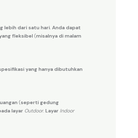
ng
lebih
dari
satu
hari
.
Anda dapat
yang fleksibel
(
misalnya
di
malam
spesifikasi
yang hanya
dibutuhkan
ruangan
(
seperti
gedung
pada
layar
Outdoor
.
Layar
Indoor