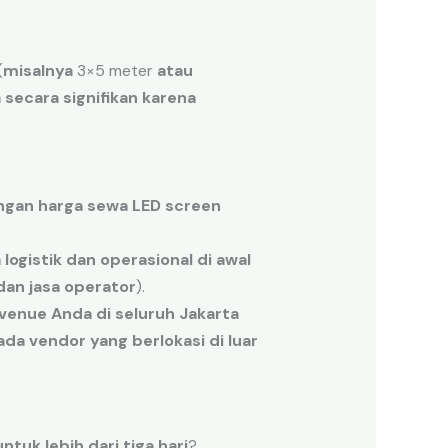
(
misalnya
3
×
5
meter
atau
a
secara
signifikan
karena
ngan
harga
sewa LED screen
a
logistik
dan
operasional
di
awal
dan
jasa
operator
).
venue
Anda
di
seluruh
Jakarta
ada
vendor
yang berlokasi
di
luar
untuk
lebih
dari
tiga
hari
?