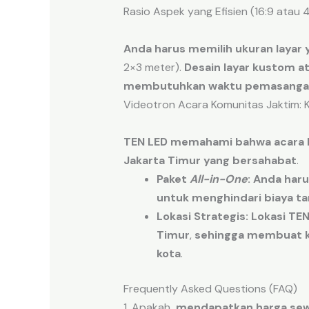
Rasio Aspek yang Efisien (16:9 atau 4
Anda harus memilih
ukuran
layar
2
×
3
meter
).
Desain
layar
kustom
a
membutuhkan
waktu
pemasanga
Videotron Acara Komunitas Jaktim: K
TEN LED
memahami
bahwa
acara
Jakarta Timur
yang bersahabat
.
Paket
All-in-One
:
Anda haru
untuk menghindari
biaya
t
Lokasi Strategis:
Lokasi
TEN
Timur
,
sehingga membuat
kota
.
Frequently Asked Questions (FAQ)
1. Apakah
mendapatkan
harga sew