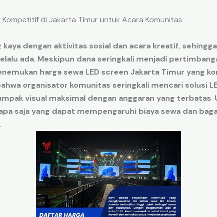
 Kompetitif di Jakarta Timur untuk Acara Komunitas
 kaya
dengan
aktivitas
sosial
dan
acara
kreatif
,
sehingg
elalu
ada
.
Meskipun
dana
seringkali
menjadi
pertimbang
enemukan
harga sewa LED screen Jakarta Timur
yang ko
bahwa
organisator
komunitas
seringkali
mencari
solusi
L
ampak
visual
maksimal
dengan
anggaran
yang terbatas
.
apa
saja
yang dapat mempengaruhi
biaya
sewa
dan
bag
.