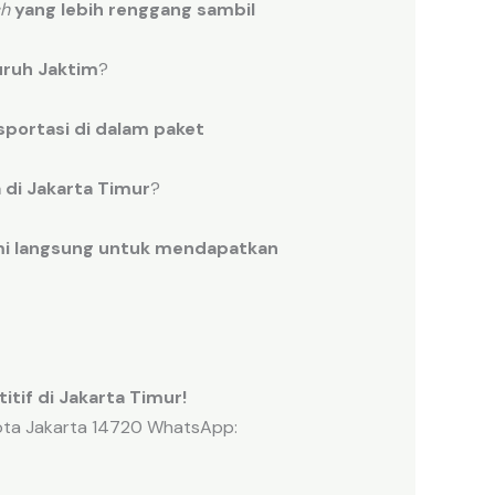
ch
yang lebih
renggang
sambil
uruh
Jaktim
?
sportasi
di
dalam
paket
a
di
Jakarta
Timur
?
i
langsung
untuk
mendapatkan
tif di Jakarta Timur!
kota Jakarta 14720 WhatsApp: