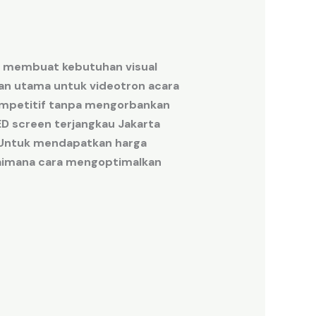
a membuat
kebutuhan
visual
an
utama
untuk videotron acara
mpetitif
tanpa
mengorbankan
ED screen terjangkau Jakarta
U
ntuk mendapatkan
harga
aimana
cara
mengoptimalkan