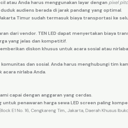
cil
atau
Anda harus menggunakan
layar
dengan
pixel pit
duduk
audiens
berada
di
jarak
pandang
yang
optimal
.
Jakarta Timur
sudah
termasuk
biaya
transportasi
ke
sel
aran
dari
vendor
.
TEN LED
dapat menyertakan
biaya
tran
rga
yang
jelas
dan
kompetitif
.
emberikan
diskon
khusus
untuk
acara
sosial
atau
nirlab
komunitas
dan
sosial
.
Anda harus menghubungi
tim
kam
k
acara
nirlaba
Anda
.
ami capai
dengan
anggaran
yang cerdas
.
 untuk penawaran harga sewa LED screen paling kompeti
lock E1 No. 16, Cengkareng Tim., Jakarta, Daerah Khusus Ibu