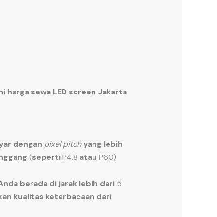
hi
harga sewa LED screen Jakarta
yar
dengan
pixel pitch
yang lebih
nggang
(
seperti
P4.8
atau
P6.0)
Anda
berada
di
jarak
lebih
dari
5
kan
kualitas
keterbacaan
dari