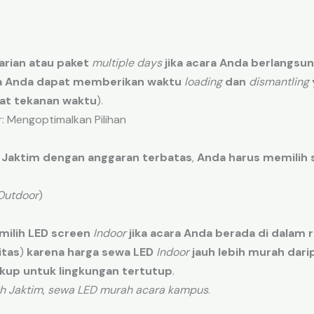
arian
atau
paket
multiple days
jika
acara
Anda
berlangsu
a
Anda dapat memberikan
waktu
loading
dan
dismantling
at
tekanan
waktu
).
: Mengoptimalkan Pilihan
 Jaktim
dengan
anggaran
terbatas
,
Anda harus memilih
Outdoor
)
milih
LED screen
Indoor
jika
acara
Anda
berada
di
dalam
tas
)
karena
harga
sewa
LED
Indoor
jauh
lebih
murah
dari
ukup
untuk
lingkungan
tertutup
.
h Jaktim
,
sewa LED murah acara kampus
.