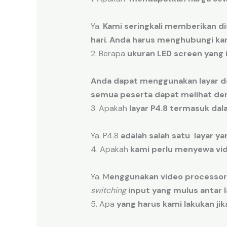
Ya.
Kami seringkali
memberikan
d
hari
.
Anda harus menghubungi
ka
2. Berapa
ukuran
LED screen
yang 
Anda dapat menggunakan
layar
d
semua
peserta
dapat melihat
de
3. Apakah
layar
P4.8
termasuk
dal
Ya. P4.8
adalah salah satu
layar
ya
4. Apakah
kami perlu
menyewa
vi
Ya. M
enggunakan
video processor
switching
input
yang
mulus
antar
5. Apa
yang harus kami lakukan
jik