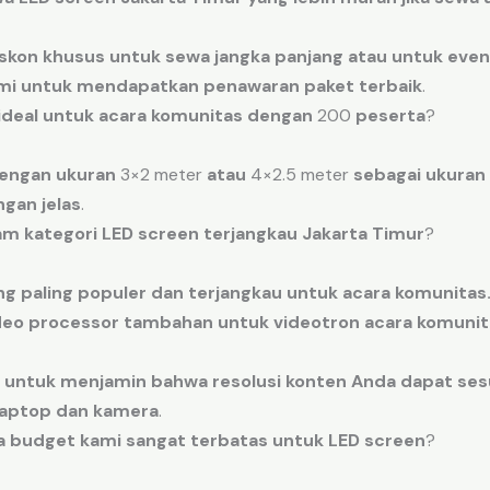
iskon
khusus
untuk
sewa
jangka
panjang
atau
untuk
even
mi
untuk
mendapatkan
penawaran
paket
terbaik
.
ideal
untuk
acara
komunitas
dengan
200
peserta
?
engan
ukuran
3
×
2
meter
atau
4
×
2.5
meter
sebagai
ukuran
ngan
jelas
.
am
kategori
LED screen terjangkau Jakarta Timur
?
ng
paling
populer
dan
terjangkau
untuk
acara
komunitas
deo processor
tambahan
untuk videotron acara komunit
untuk menjamin
bahwa
resolusi
konten
Anda
dapat ses
laptop
dan
kamera
.
a
budget
kami
sangat
terbatas
untuk
LED screen
?