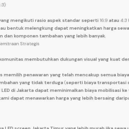
:3)
yang
mengikuti
rasio
aspek
standar
seperti
16
:
9
atau
4
:
3
tau
bentuk
melengkung
dapat meningkatkan
harga
sew
n
dan
komponen
tambahan
yang lebih
banyak
.
emitraan Strategis
komunitas
membutuhkan
dukungan
visual
yang kuat
de
s memilih
penawaran
yang telah mencakup
semua
biay
ambahan
yang tidak
terduga
(
seperti
biaya
transportasi
 LED
di
Jakarta
dapat meminimalkan
biaya
mobilisasi
ke
kami dapat menawarkan
harga
yang lebih
bersaing
darip
a LED screen Jakarta Timur
yang lebih
murah
jika
sewa