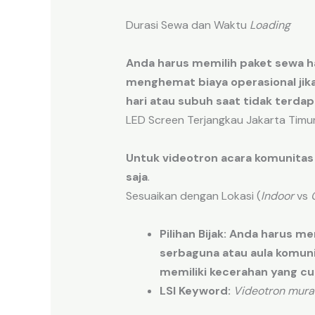
Durasi Sewa dan Waktu
Loading
Anda harus memilih
paket
sewa
h
menghemat
biaya
operasional
jik
hari
atau
subuh
saat
tidak
terdap
LED Screen Terjangkau Jakarta Timur
Untuk
videotron acara komunitas
saja
.
Sesuaikan dengan Lokasi (
Indoor
vs
Pilihan Bijak:
Anda harus me
serbaguna
atau
aula
komuni
memiliki
kecerahan
yang c
LSI Keyword:
Videotron mura