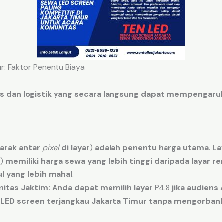
r: Faktor Penentu Biaya
is
dan
logistik
yang secara
langsung
dapat mempengaru
jarak
antar
pixel
di
layar
)
adalah
penentu
harga
utama
.
La
9)
memiliki
harga
sewa
yang lebih
tinggi
daripada
layar
re
l
yang lebih
mahal
.
itas Jaktim:
Anda dapat memilih
layar
P4.8
jika
audiens
LED screen terjangkau Jakarta Timur
tanpa
mengorban