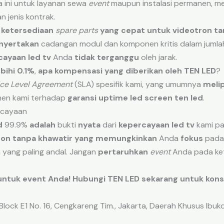
a ini untuk layanan sewa
event
maupun instalasi permanen, m
 jenis kontrak.
ketersediaan
spare parts
yang
cepat
untuk
videotron ta
yertakan
cadangan modul dan komponen kritis dalam juml
cayaan led tv
Anda
tidak terganggu
oleh jarak.
bihi
0.1%
,
apa
kompensasi
yang
diberikan
oleh
TEN LED
?
ice Level Agreement
(SLA) spesifik kami, yang umumnya
melip
en kami terhadap
garansi uptime led screen ten led
.
rcayaan
d
99.9%
adalah
bukti
nyata
dari
kepercayaan led tv
kami pa
ron tanpa khawatir
yang memungkinkan
Anda
fokus
pada
 yang paling andal. Jangan
pertaruhkan
event
Anda pada ket
ntuk event Anda! Hubungi TEN LED sekarang untuk kons
lock E1 No. 16, Cengkareng Tim., Jakarta, Daerah Khusus Ibu