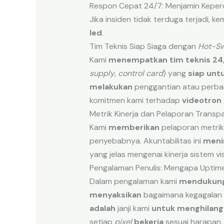
Respon Cepat 24/7: Menjamin Kepe
Jika insiden tidak terduga terjadi
led
.
Tim Teknis Siap Siaga dengan
Hot-Sw
Kami
menempatkan
tim teknis 24
supply
,
control card
) yang
siap unt
melakukan
penggantian atau perba
komitmen kami terhadap
videotron
Metrik Kinerja dan Pelaporan Transp
Kami
memberikan
pelaporan metrik 
penyebabnya. Akuntabilitas ini
meni
yang jelas mengenai kinerja sistem vi
Pengalaman Penulis: Mengapa Uptim
Dalam pengalaman kami
mendukun
menyaksikan
bagaimana kegagalan v
adalah
janji kami
untuk menghilang
setiap
pixel
bekerja
sesuai harapan