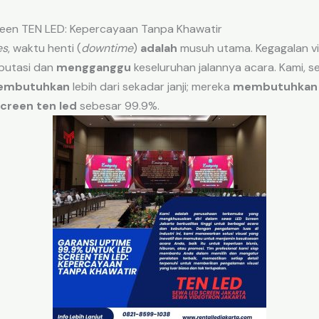
reen TEN LED: Kepercayaan Tanpa Khawatir
es
, waktu henti (
downtime
)
adalah
musuh utama. Kegagalan vi
putasi dan
mengganggu
keseluruhan jalannya acara. Kami, s
embutuhkan
lebih dari sekadar janji; mereka
membutuhkan
screen ten led
sebesar 99.9%.