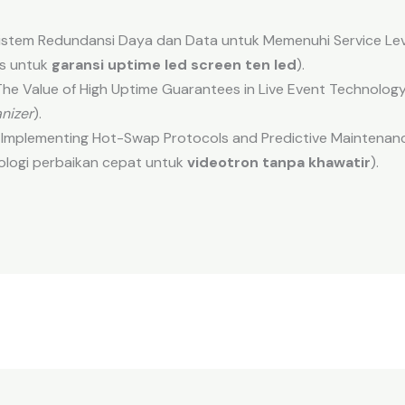
s Sistem Redundansi Daya dan Data untuk Memenuhi Service Le
is untuk
garansi uptime led screen ten led
).
The Value of High Uptime Guarantees in Live Event Technolog
nizer
).
). Implementing Hot-Swap Protocols and Predictive Maintenan
ologi perbaikan cepat untuk
videotron tanpa khawatir
).