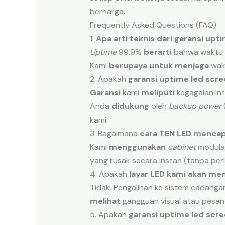
berharga.
Frequently Asked Questions (FAQ)
1.
Apa
arti
teknis
dari
garansi upt
Uptime
99.9%
berarti
bahwa waktu h
Kami
berupaya
untuk menjaga
wakt
2. Apakah
garansi uptime led scre
Garansi
kami
meliputi
kegagalan in
Anda
didukung
oleh
backup power
kami.
3. Bagaimana
cara
TEN LED
mencap
Kami
menggunakan
cabinet
modula
yang rusak secara instan (tanpa per
4. Apakah
layar
LED
kami
akan
men
Tidak. Pengalihan ke sistem cadang
melihat
gangguan visual atau pesan
5. Apakah
garansi uptime led scre