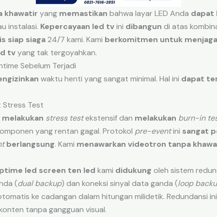
a khawatir
yang
memastikan
bahwa layar LED Anda
dapat 
 instalasi.
Kepercayaan led tv
ini
dibangun
di atas kombin
is siap siaga
24/7 kami. Kami
berkomitmen
untuk menjag
d tv
yang tak tergoyahkan.
ntime Sebelum Terjadi
ngizinkan
waktu henti yang sangat minimal. Hal ini
dapat te
 Stress Test
i
melakukan
stress test
ekstensif dan
melakukan
burn-in te
omponen yang rentan gagal. Protokol
pre-event
ini
sangat p
nt
berlangsung
. Kami
menawarkan
videotron tanpa khawa
ptime led screen ten led
kami
didukung
oleh sistem redund
nda (
dual backup
) dan koneksi sinyal data ganda (
loop back
tomatis ke cadangan dalam hitungan milidetik. Redundansi in
konten tanpa gangguan visual.