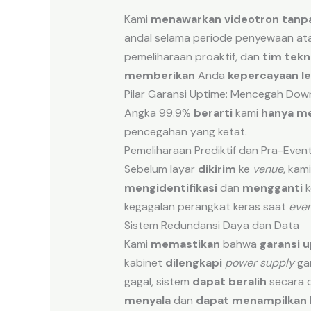
Kami
menawarkan
videotron tanp
andal selama periode penyewaan atau
pemeliharaan proaktif, dan
tim tekn
memberikan
Anda
kepercayaan le
Pilar Garansi Uptime: Mencegah Dow
Angka 99.9%
berarti
kami
hanya me
pencegahan yang ketat.
Pemeliharaan Prediktif dan Pra-Event
Sebelum layar
dikirim
ke
venue
, kam
mengidentifikasi
dan
mengganti
k
kegagalan perangkat keras saat
eve
Sistem Redundansi Daya dan Data
Kami
memastikan
bahwa
garansi u
kabinet
dilengkapi
power supply
ga
gagal, sistem
dapat beralih
secara o
menyala
dan
dapat menampilkan