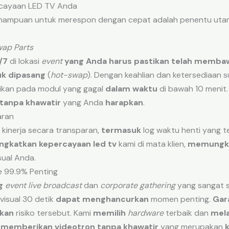
rcayaan LED TV Anda
, kemampuan untuk merespon dengan cepat adalah penentu ut
ap Parts
/7
di lokasi
event
yang Anda harus pastikan telah memba
uk dipasang
(
hot-swap
). Dengan keahlian dan ketersediaan s
ikan pada modul yang gagal
dalam waktu
di bawah 10 menit.
 tanpa khawatir
yang Anda
harapkan
.
aran
kinerja secara transparan,
termasuk
log waktu henti yang te
ngkatkan
kepercayaan led tv
kami di mata klien,
memungk
sual Anda.
e 99.9% Penting
g
event live broadcast
dan
corporate gathering
yang sangat s
isual 30 detik
dapat menghancurkan
momen penting.
Gar
kan
risiko tersebut. Kami
memilih
hardware
terbaik dan
mela
,
memberikan
videotron tanpa khawatir
yang merupakan