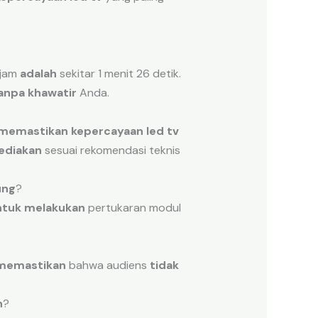
 jam
adalah
sekitar 1 menit 26 detik.
anpa khawatir
Anda.
memastikan
kepercayaan led tv
sediakan
sesuai rekomendasi teknis
ung
?
ntuk melakukan
pertukaran modul
memastikan
bahwa audiens
tidak
n
?