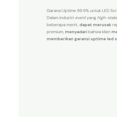
Garansi Uptime 99.9% untuk LED Sc
Dalam industri
event
yang
high-stak
beberapa menit,
dapat merusak
re
premium,
menyadari
bahwa klien
m
memberikan
garansi uptime led 