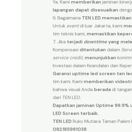
Ya. Kami
memberikan
jaminan kinerj
lapangan
dapat disesuaikan
dengan
6. Bagaimana
TEN LED
memastikan
Untuk
event
di luar Jakarta, kami
men
tim teknis kami,
memastikan
keper
7. Jika
terjadi
downtime
yang
mele
Kompensasi
ditentukan
dalam
Serv
service credit
,
menunjukkan
komitm
Investasi dalam Keandalan dan Kepe
Garansi uptime led screen ten le
tim kami. Kami
memberikan
videot
bahwa visual Anda
berada
di tangan
dari TEN LED.
Dapatkan jaminan Uptime 99.9% u
LED Screen terbaik.
TEN LED
Ruko Mutiara Taman Palem B
082185991038