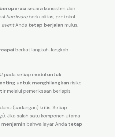
beroperasi
secara konsisten dan
asi
hardware
berkualitas, protokol
a
event
Anda
tetap berjalan
mulus,
rcapai
berkat langkah-langkah
st
pada setiap modul
untuk
enting
untuk menghilangkan
risiko
tir
melalui pemeriksaan berlapis.
ansi (cadangan) kritis. Setiap
up
). Jika salah satu komponen utama
i
menjamin
bahwa layar Anda
tetap