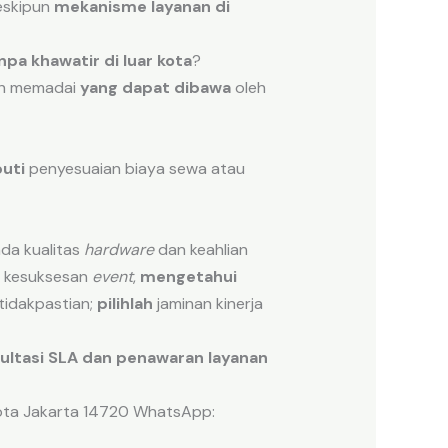
eskipun
mekanisme
layanan
di
npa khawatir
di
luar
kota
?
ah memadai
yang dapat dibawa
oleh
uti
penyesuaian biaya sewa atau
da kualitas
hardware
dan keahlian
 kesuksesan
event
,
mengetahui
idakpastian;
pilihlah
jaminan kinerja
ultasi SLA dan penawaran layanan
kota Jakarta 14720 WhatsApp: