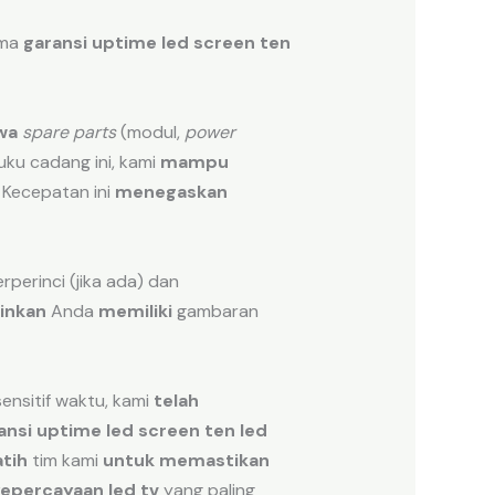
ama
garansi uptime led screen ten
wa
spare parts
(modul,
power
uku cadang ini, kami
mampu
 Kecepatan ini
menegaskan
rperinci (jika ada) dan
inkan
Anda
memiliki
gambaran
ensitif waktu, kami
telah
ansi uptime led screen ten led
tih
tim kami
untuk memastikan
kepercayaan led tv
yang paling