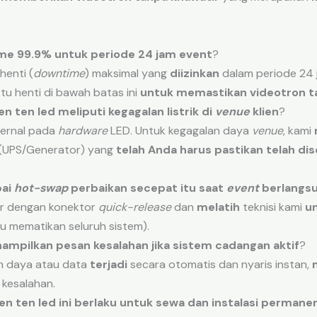
ime 99.9%
untuk
periode
24
jam
event
?
enti (
downtime
) maksimal yang
diizinkan
dalam periode 24
u henti di bawah batas ini
untuk memastikan
videotron t
en ten led
meliputi
kegagalan
listrik
di
venue
klien
?
ternal pada
hardware
LED. Untuk kegagalan daya
venue
, kami
(UPS/Generator) yang
telah Anda harus pastikan telah di
ai
hot-swap
perbaikan
secepat
itu
saat
event
berlangs
r dengan konektor
quick-release
dan
melatih
teknisi kami
u
lu mematikan seluruh sistem).
ampilkan
pesan
kesalahan
jika
sistem
cadangan
aktif
?
an daya atau data
terjadi
secara otomatis dan nyaris instan,
 kesalahan.
en ten led
ini
berlaku
untuk
sewa
dan
instalasi
permane