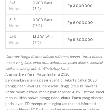
2×3
3.600 Watt
Rp 3.000.000
Meter
(3:2)
3×5
9.000 Watt
Rp 6.000.000
Meter
(16:9)
4×6
14.400 Watt
Rp 9.600.000
Meter
(3:2)
Catatan: Harga di atas adalah referensi harian. Untuk durasi
acara yang lebih lama atau kebutuhan paket khusus instansi,
silakan hubungi admin WhatsApp kami.
Analisis Tren Pasar Visual Instansi 2026
Berdasarkan analisis pasar event di Jakarta tahun 2026,
penggunaan layar LED beresolusi tinggi (P2.6 ke bawah)
untuk rapat instansi meningkat sebesar 40%. Estimasi kami
menunjukkan bahwa penggunaan
Visual Data
yang dinamis
pada layar LED mampu meningkatkan retensi informasi
audiens hingga 60% dibandingkan penggunaan proyektor