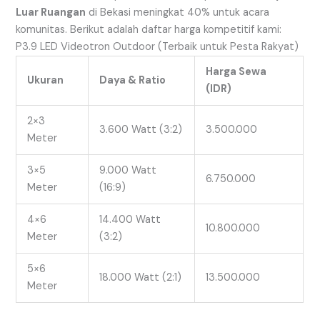
Luar Ruangan
di Bekasi meningkat 40% untuk acara
komunitas. Berikut adalah daftar harga kompetitif kami:
P3.9 LED Videotron Outdoor (Terbaik untuk Pesta Rakyat)
Harga Sewa
Ukuran
Daya & Ratio
(IDR)
2×3
3.600 Watt (3:2)
3.500.000
Meter
3×5
9.000 Watt
6.750.000
Meter
(16:9)
4×6
14.400 Watt
10.800.000
Meter
(3:2)
5×6
18.000 Watt (2:1)
13.500.000
Meter