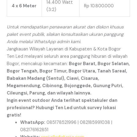
14.400 Watt
4 x 6 Meter
Rp 10.800.000
(3:2)
Untuk mendapatkan penawaran akurat dan diskon khusus
paket event publik, silakan konsultasikan ukuran panggung
Anda melalui WhatsApp admin kami.
Jangkauan Wilayah Layanan di Kabupaten & Kota Bogor
Ten Led melayani seluruh area panggung hiburan di wilayah
Bogor, mencakup kecamatan:
Bogor Barat, Bogor Selatan,
Bogor Tengah, Bogor Timur, Bogor Utara, Tanah Sareal,
Babakan Madang (Sentul), Ciawi, Cisarua,
Megamendung, Cibinong, Bojonggede, Gunung Putri,
Cileungsi, Parung, dan wilayah lainnya.
Ingin event outdoor Anda terlihat spektakuler dan
profesional? Hubungi Ten Led untuk survey lokasi
gratis!
WhatsApp:
085178521996 | 082185991038 |
082176162851