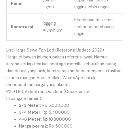
(Ultra-
cepat dan beban
Panel
Light)
rigging lebih ringan
Keamanan maksimal
Rigging
Konstruksi
terhadap hembusan
Aluminium
angin
List Harga Sewa Ten Led (Referensi Update 2026)
Harga di bawah ini merupakan referensi awal. Namun,
karena setiap festival heritage memiliki kebutuhan ruang
dan durasi yang unik, kami sarankan Anda mengonsultasikan
ukuran ruangan Anda melalui WhatsApp untuk
mendapatkan harga yang akurat.
P3.9 LED Videotron Outdoor (Cocok untuk
Lapangan/Taman)
2×3 Meter:
Rp 3.500.000
3×4 Meter:
Rp 5.400.000
4×6 Meter:
Rp 10.800.000
Harga per m2:
Rp 500.000