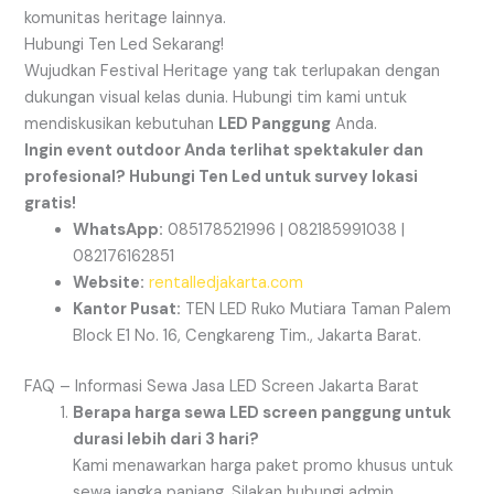
komunitas heritage lainnya.
Hubungi Ten Led Sekarang!
Wujudkan Festival Heritage yang tak terlupakan dengan
dukungan visual kelas dunia. Hubungi tim kami untuk
mendiskusikan kebutuhan
LED Panggung
Anda.
Ingin event outdoor Anda terlihat spektakuler dan
profesional? Hubungi Ten Led untuk survey lokasi
gratis!
WhatsApp:
085178521996 | 082185991038 |
082176162851
Website:
rentalledjakarta.com
Kantor Pusat:
TEN LED Ruko Mutiara Taman Palem
Block E1 No. 16, Cengkareng Tim., Jakarta Barat.
FAQ – Informasi Sewa Jasa LED Screen Jakarta Barat
Berapa harga sewa LED screen panggung untuk
durasi lebih dari 3 hari?
Kami menawarkan harga paket promo khusus untuk
sewa jangka panjang. Silakan hubungi admin