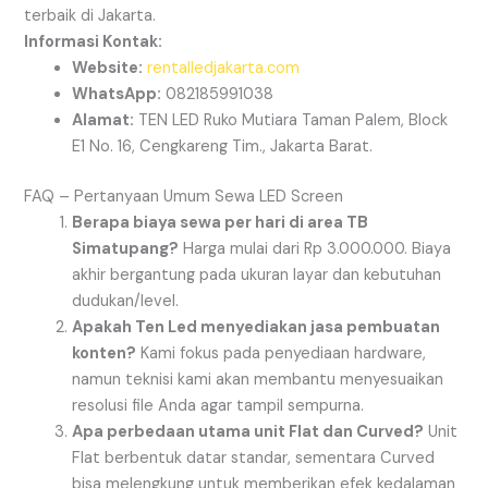
terbaik di Jakarta.
Informasi Kontak:
Website:
rentalledjakarta.com
WhatsApp:
082185991038
Alamat:
TEN LED Ruko Mutiara Taman Palem, Block
E1 No. 16, Cengkareng Tim., Jakarta Barat.
FAQ – Pertanyaan Umum Sewa LED Screen
Berapa biaya sewa per hari di area TB
Simatupang?
Harga mulai dari Rp 3.000.000. Biaya
akhir bergantung pada ukuran layar dan kebutuhan
dudukan/level.
Apakah Ten Led menyediakan jasa pembuatan
konten?
Kami fokus pada penyediaan hardware,
namun teknisi kami akan membantu menyesuaikan
resolusi file Anda agar tampil sempurna.
Apa perbedaan utama unit Flat dan Curved?
Unit
Flat berbentuk datar standar, sementara Curved
bisa melengkung untuk memberikan efek kedalaman