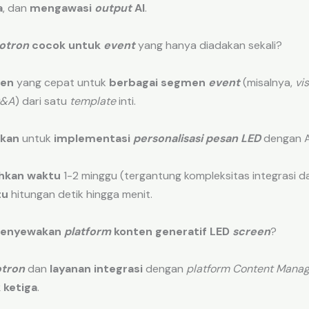
a
, dan
mengawasi
output
AI
.
otron
cocok untuk
event
yang hanya diadakan sekali?
ten
yang cepat untuk
berbagai segmen
event
(misalnya,
vi
&A
) dari satu
template
inti.
hkan
untuk
implementasi
personalisasi pesan LED
dengan A
kan waktu
1-2 minggu (tergantung kompleksitas integrasi d
tu
hitungan detik hingga menit.
menyewakan
platform
konten generatif LED
screen
?
otron
dan
layanan integrasi
dengan
platform
Content Mana
 ketiga
.