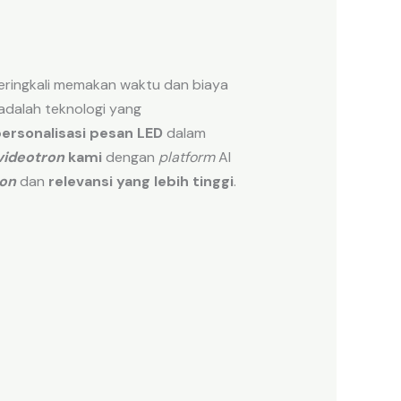
seringkali memakan waktu dan biaya
adalah teknologi yang
rsonalisasi pesan LED
dalam
videotron
kami
dengan
platform
AI
ron
dan
relevansi yang lebih tinggi
.