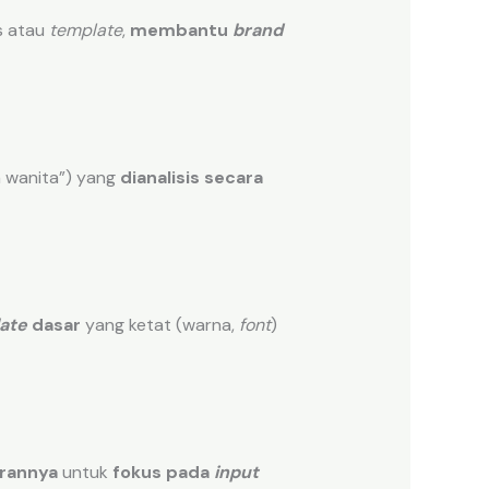
s atau
template
,
membantu
brand
h wanita”) yang
dianalisis secara
ate
dasar
yang ketat (warna,
font
)
erannya
untuk
fokus pada
input