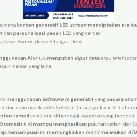
agaimana
konten generatif LED
screen
menciptakan era ba
n
dan
personalisasi pesan LED
yang cerdas.
iptakan Konten dalam Hitungan Detik
nggunakan AI
untuk
mengubah
input
data
atau
brief
seder
sain manual yang lama.
mi
menggunakan
software
AI generatif
yang
secara oto
 unik dan rasio aspek
videotron
kami (misalnya, layar 12:9 atau la
nten tampil
sempurna di berbagai
videotron
yang berbeda.
Otomatis):
AI
mampu menghasilkan
puluhan varian iklan 
jap.
Kemampuan ini memungkinkan
brand
melakukan
A/B