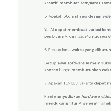
kreatif
,
membuat
template
utam
5. Apakah
otomatisasi desain
vide
Ya. AI
dapat membuat
variasi kon
pembicara A, dan
visual
untuk sesi
Q
6. Berapa lama
waktu yang dibutu
Setup awal
software
AI
membutuh
konten
hanya
membutuhkan wak
7. Apakah TEN LED Jakarta
dapat 
Kami
menyediakan
hardware
vide
mendukung fitur
AI generatif
pihak