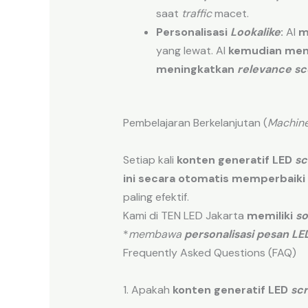
saat
traffic
macet.
Personalisasi
Lookalike
:
AI
m
yang lewat. AI
kemudian men
meningkatkan
relevance sc
Pembelajaran Berkelanjutan (
Machine
Setiap kali
konten generatif LED
sc
ini secara otomatis
memperbaiki
paling efektif.
Kami di TEN LED Jakarta
memiliki
so
*
membawa
personalisasi pesan LE
Frequently Asked Questions (FAQ)
1. Apakah
konten generatif LED
sc