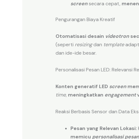
screen
secara cepat,
menen
Pengurangan Biaya Kreatif
Otomatisasi desain
videotron
sec
(seperti
resizing
dan
template
adapt
dan ide-ide besar.
Personalisasi Pesan LED: Relevansi R
Konten generatif LED
screen
mem
time
,
meningkatkan
engagement
v
Reaksi Berbasis Sensor dan Data Eks
Pesan yang Relevan Lokasi:
memicu
personalisasi pesa