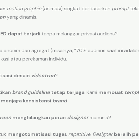
an
motion graphic
(animasi) singkat berdasarkan
prompt
tek
ron
yang dinamis.
LED
dapat terjadi
tanpa melanggar privasi audiens?
 anonim dan agregat (misalnya, “70% audiens saat ini adala
ikasi atau perekaman individu.
isasi desain
videotron
?
ikan
brand guideline
tetap terjaga
. Kami
membuat
templ
,
menjaga konsistensi
brand
.
reen
menghilangkan peran
designer
manusia?
tuk
mengotomatisasi tugas
repetitive
.
Designer
beralih p