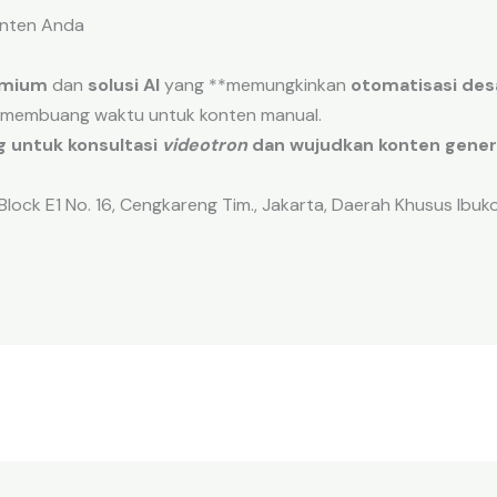
Konten Anda
mium
dan
solusi AI
yang **memungkinkan
otomatisasi des
i membuang waktu untuk konten manual.
g untuk konsultasi
videotron
dan wujudkan konten gener
lock E1 No. 16, Cengkareng Tim., Jakarta, Daerah Khusus Ibu