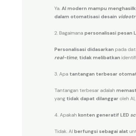
Ya.
AI modern
mampu menghasilk
dalam
otomatisasi desain
videot
2. Bagaimana
personalisasi pesan 
Personalisasi
didasarkan
pada data
real-time
,
tidak melibatkan
identif
3. Apa
tantangan terbesar
otomat
Tantangan terbesar adalah
memast
yang
tidak dapat dilanggar
oleh AI
4. Apakah
konten generatif LED
sc
Tidak. AI
berfungsi sebagai alat
un