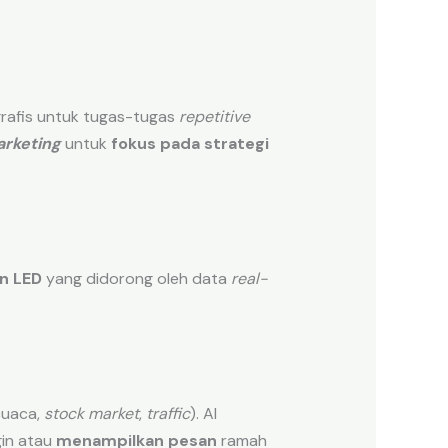
rafis untuk tugas-tugas
repetitive
rketing
untuk
fokus pada strategi
n LED
yang didorong oleh data
real-
cuaca,
stock market
,
traffic
). AI
gin atau
menampilkan pesan
ramah