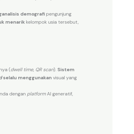
analisis demografi
pengunjung
uk menarik
kelompok usia tersebut,
nya (
dwell time
,
QR scan
).
Sistem
d
selalu menggunakan
visual yang
nda dengan
platform
AI generatif,