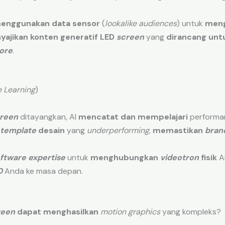
enggunakan data sensor
(
lookalike audiences
) untuk
meng
yajikan
konten generatif LED
screen
yang
dirancang unt
ore
.
 Learning
)
reen
ditayangkan, AI
mencatat dan mempelajari
performa
template
desain
yang
underperforming
,
memastikan
bran
ftware expertise
untuk
menghubungkan
videotron
fisik
A
D
Anda ke masa depan.
reen
dapat menghasilkan
motion graphics
yang kompleks?