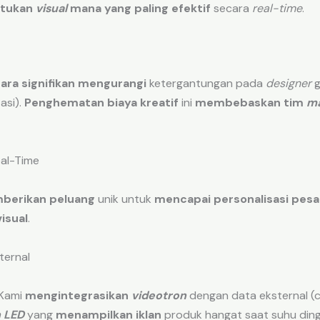
tukan
visual
mana yang paling efektif
secara
real-time
.
ara signifikan mengurangi
ketergantungan pada
designer
g
asi).
Penghematan biaya kreatif
ini
membebaskan tim
ma
eal-Time
berikan peluang
unik untuk
mencapai personalisasi pesa
isual
.
ternal
Kami
mengintegrasikan
videotron
dengan data eksternal (
n LED
yang
menampilkan iklan
produk hangat saat suhu din