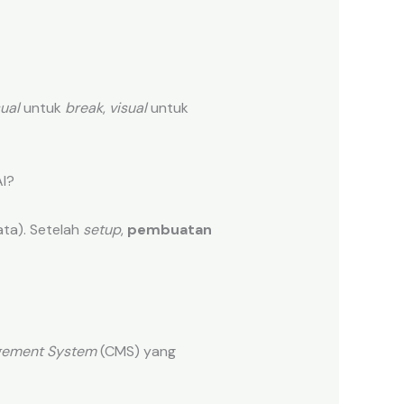
sual
untuk
break
,
visual
untuk
I?
ata). Setelah
setup
,
pembuatan
gement System
(CMS) yang