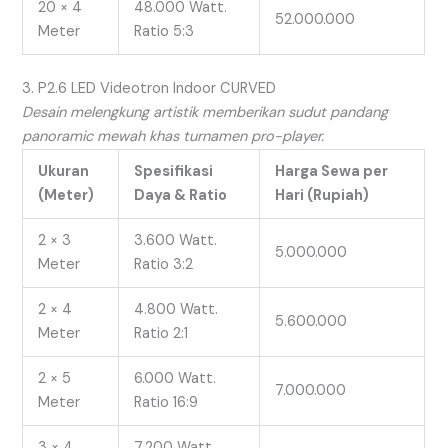
20 × 4
48.000 Watt.
52.000.000
Meter
Ratio 5:3
3. P2.6 LED Videotron Indoor CURVED
Desain melengkung artistik memberikan sudut pandang
panoramic mewah khas turnamen pro-player.
Ukuran
Spesifikasi
Harga Sewa per
(Meter)
Daya & Ratio
Hari (Rupiah)
2 × 3
3.600 Watt.
5.000.000
Meter
Ratio 3:2
2 × 4
4.800 Watt.
5.600.000
Meter
Ratio 2:1
2 × 5
6.000 Watt.
7.000.000
Meter
Ratio 16:9
3 × 4
7.200 Watt.