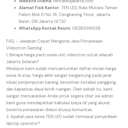
Website Utama:
rentalledjakarta.com
Alamat Fisik Kantor:
TEN LED, Ruko Mutiara Taman
Palem Blok E1 No. 16, Cengkareng Timur, Jakarta
Barat, DKI Jakarta 14720
WhatsApp Kontak Resmi:
082185991038
FAQ – Jawaban Cepat Mengenai Jasa Penyewaan
Videotron Gaming
1. Berapa harga pasti sewa unit videotron untuk wilayah
Jakarta Selatan?
Meskipun kami sudah mencantumkan daftar rincian harga
sewa di atas, harga akhir sangat bergantung pada jarak
lokasi penjemputan barang, kerumitan instalasi panggung,
dan kapasitas daya listrik ruangan. Oleh sebab itu, kami
sangat menyarankan Anda untuk segera chat wa admin
kami guna mendapatkan kalkulasi biaya riil yang akurat
beserta penawaran diskon khusus komunitas.
2. Apakah jasa sewa TEN LED sudah termasuk penyediaan
laptop operator?