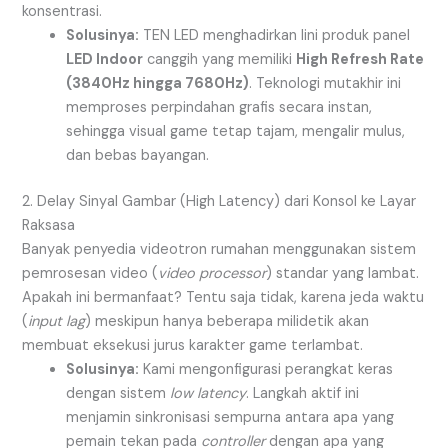
konsentrasi.
Solusinya:
TEN LED menghadirkan lini produk panel
LED Indoor
canggih yang memiliki
High Refresh Rate
(3840Hz hingga 7680Hz)
. Teknologi mutakhir ini
memproses perpindahan grafis secara instan,
sehingga visual game tetap tajam, mengalir mulus,
dan bebas bayangan.
2. Delay Sinyal Gambar (High Latency) dari Konsol ke Layar
Raksasa
Banyak penyedia videotron rumahan menggunakan sistem
pemrosesan video (
video processor
) standar yang lambat.
Apakah ini bermanfaat? Tentu saja tidak, karena jeda waktu
(
input lag
) meskipun hanya beberapa milidetik akan
membuat eksekusi jurus karakter game terlambat.
Solusinya:
Kami mengonfigurasi perangkat keras
dengan sistem
low latency
. Langkah aktif ini
menjamin sinkronisasi sempurna antara apa yang
pemain tekan pada
controller
dengan apa yang