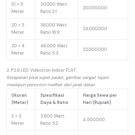
10 × 5
30.000 Watt.
20.000.000
Meter
Ratio 2:1
20 × 3
36.000 Watt.
24.000.000
Meter
Ratio 16:9
20 × 4
48.000 Watt.
32.000.000
Meter
Ratio 5:3
2. P2.6 LED Videotron Indoor FLAT
Kerapatan pixel super padat, gambar sangat tajam
meskipun penonton melihat dari jarak dekat.
Ukuran
Spesifikasi
Harga Sewa per
(Meter)
Daya & Ratio
Hari (Rupiah)
2 × 3
3.600 Watt.
4.500.000
Meter
Ratio 3:2