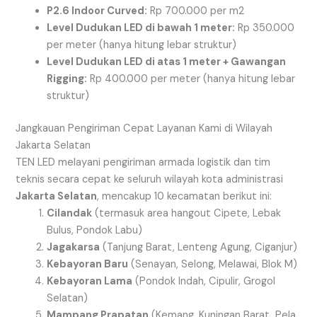
P2.6 Indoor Curved:
Rp 700.000 per
m2
Level Dudukan LED di bawah 1 meter:
Rp 350.000
per meter (hanya hitung lebar struktur)
Level Dudukan LED di atas 1 meter + Gawangan
Rigging:
Rp 400.000 per meter (hanya hitung lebar
struktur)
Jangkauan Pengiriman Cepat Layanan Kami di Wilayah
Jakarta Selatan
TEN LED melayani pengiriman armada logistik dan tim
teknis secara cepat ke seluruh wilayah kota administrasi
Jakarta Selatan
, mencakup 10 kecamatan berikut ini:
Cilandak
(termasuk area hangout Cipete, Lebak
Bulus, Pondok Labu)
Jagakarsa
(Tanjung Barat, Lenteng Agung, Ciganjur)
Kebayoran Baru
(Senayan, Selong, Melawai, Blok M)
Kebayoran Lama
(Pondok Indah, Cipulir, Grogol
Selatan)
Mampang Prapatan
(Kemang, Kuningan Barat, Pela