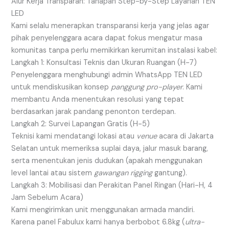
Alur Kerja Transparan: Tahapan Step-by-Step Layanan TEN
LED
Kami selalu menerapkan transparansi kerja yang jelas agar
pihak penyelenggara acara dapat fokus mengatur masa
komunitas tanpa perlu memikirkan kerumitan instalasi kabel:
Langkah 1: Konsultasi Teknis dan Ukuran Ruangan (H-7)
Penyelenggara menghubungi admin WhatsApp TEN LED
untuk mendiskusikan konsep
panggung pro-player
. Kami
membantu Anda menentukan resolusi yang tepat
berdasarkan jarak pandang penonton terdepan.
Langkah 2: Survei Lapangan Gratis (H-5)
Teknisi kami mendatangi lokasi atau
venue
acara di Jakarta
Selatan untuk memeriksa suplai daya, jalur masuk barang,
serta menentukan jenis dudukan (apakah menggunakan
level lantai atau sistem
gawangan rigging
gantung).
Langkah 3: Mobilisasi dan Perakitan Panel Ringan (Hari-H, 4
Jam Sebelum Acara)
Kami mengirimkan unit menggunakan armada mandiri.
Karena panel Fabulux kami hanya berbobot 6.8kg (
ultra-