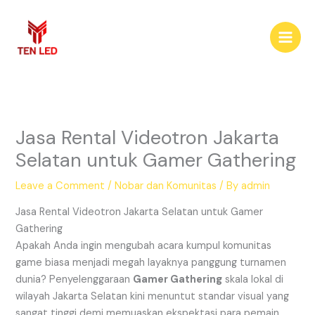
Skip
to
content
Jasa Rental Videotron Jakarta
Selatan untuk Gamer Gathering
Leave a Comment
/
Nobar dan Komunitas
/ By
admin
Jasa Rental Videotron Jakarta Selatan untuk Gamer
Gathering
Apakah Anda ingin mengubah acara kumpul komunitas
game biasa menjadi megah layaknya panggung turnamen
dunia? Penyelenggaraan
Gamer Gathering
skala lokal di
wilayah Jakarta Selatan kini menuntut standar visual yang
sangat tinggi demi memuaskan ekspektasi para pemain.