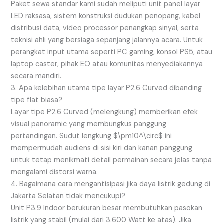
Paket sewa standar kami sudah meliputi unit panel layar
LED raksasa, sistem konstruksi dudukan penopang, kabel
distribusi data, video processor penangkap sinyal, serta
teknisi ahli yang bersiaga sepanjang jalannya acara. Untuk
perangkat input utama seperti PC gaming, konsol PS5, atau
laptop caster, pihak EO atau komunitas menyediakannya
secara mandiri.
3. Apa kelebihan utama tipe layar P2.6 Curved dibanding
tipe flat biasa?
Layar tipe P2.6 Curved (melengkung) memberikan efek
visual panoramic yang membungkus panggung
pertandingan. Sudut lengkung
$\pm10^\circ$
ini
mempermudah audiens di sisi kiri dan kanan panggung
untuk tetap menikmati detail permainan secara jelas tanpa
mengalami distorsi warna.
4. Bagaimana cara mengantisipasi jika daya listrik gedung di
Jakarta Selatan tidak mencukupi?
Unit P3.9 Indoor berukuran besar membutuhkan pasokan
listrik yang stabil (mulai dari 3.600 Watt ke atas). Jika