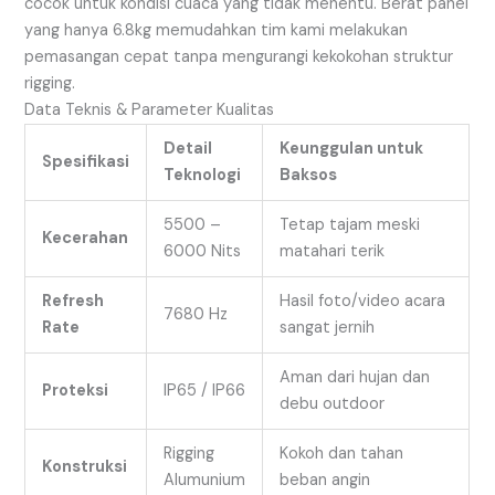
cocok untuk kondisi cuaca yang tidak menentu. Berat panel
yang hanya 6.8kg memudahkan tim kami melakukan
pemasangan cepat tanpa mengurangi kekokohan struktur
rigging.
Data Teknis & Parameter Kualitas
Detail
Keunggulan untuk
Spesifikasi
Teknologi
Baksos
5500 –
Tetap tajam meski
Kecerahan
6000 Nits
matahari terik
Refresh
Hasil foto/video acara
7680 Hz
Rate
sangat jernih
Aman dari hujan dan
Proteksi
IP65 / IP66
debu outdoor
Rigging
Kokoh dan tahan
Konstruksi
Alumunium
beban angin