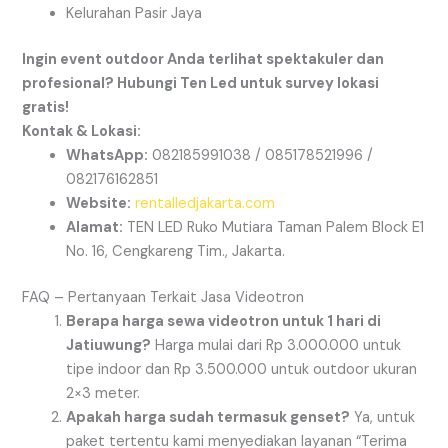
Kelurahan Pasir Jaya
Ingin event outdoor Anda terlihat spektakuler dan
profesional? Hubungi Ten Led untuk survey lokasi
gratis!
Kontak & Lokasi:
WhatsApp:
082185991038 / 085178521996 /
082176162851
Website:
rentalledjakarta.com
Alamat:
TEN LED Ruko Mutiara Taman Palem Block E1
No. 16, Cengkareng Tim., Jakarta.
FAQ – Pertanyaan Terkait Jasa Videotron
Berapa harga sewa videotron untuk 1 hari di
Jatiuwung?
Harga mulai dari Rp 3.000.000 untuk
tipe indoor dan Rp 3.500.000 untuk outdoor ukuran
2×3 meter.
Apakah harga sudah termasuk genset?
Ya, untuk
paket tertentu kami menyediakan layanan “Terima