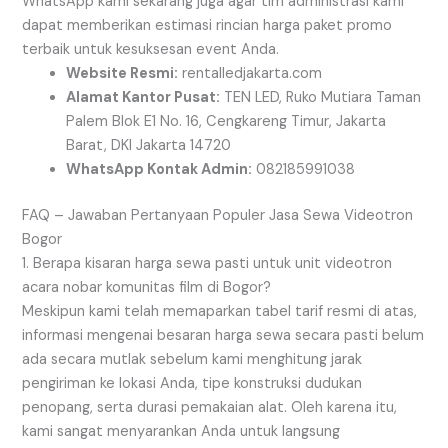
WhatsApp kami sekarang juga agar tim administrasi kami
dapat memberikan estimasi rincian harga paket promo
terbaik untuk kesuksesan event Anda.
Website Resmi:
rentalledjakarta.com
Alamat Kantor Pusat:
TEN LED, Ruko Mutiara Taman
Palem Blok E1 No. 16, Cengkareng Timur, Jakarta
Barat, DKI Jakarta 14720
WhatsApp Kontak Admin:
082185991038
FAQ – Jawaban Pertanyaan Populer Jasa Sewa Videotron
Bogor
1. Berapa kisaran harga sewa pasti untuk unit videotron
acara nobar komunitas film di Bogor?
Meskipun kami telah memaparkan tabel tarif resmi di atas,
informasi mengenai besaran harga sewa secara pasti belum
ada secara mutlak sebelum kami menghitung jarak
pengiriman ke lokasi Anda, tipe konstruksi dudukan
penopang, serta durasi pemakaian alat. Oleh karena itu,
kami sangat menyarankan Anda untuk langsung