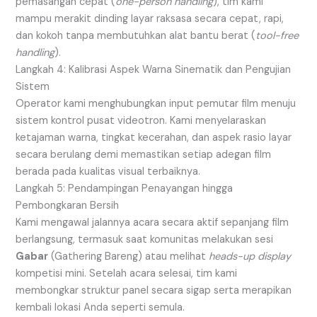
pemasangan cepat (
one-person handling
), tim kami
mampu merakit dinding layar raksasa secara cepat, rapi,
dan kokoh tanpa membutuhkan alat bantu berat (
tool-free
handling
).
Langkah 4: Kalibrasi Aspek Warna Sinematik dan Pengujian
Sistem
Operator kami menghubungkan input pemutar film menuju
sistem kontrol pusat videotron. Kami menyelaraskan
ketajaman warna, tingkat kecerahan, dan aspek rasio layar
secara berulang demi memastikan setiap adegan film
berada pada kualitas visual terbaiknya.
Langkah 5: Pendampingan Penayangan hingga
Pembongkaran Bersih
Kami mengawal jalannya acara secara aktif sepanjang film
berlangsung, termasuk saat komunitas melakukan sesi
Gabar
(Gathering Bareng) atau melihat
heads-up display
kompetisi mini. Setelah acara selesai, tim kami
membongkar struktur panel secara sigap serta merapikan
kembali lokasi Anda seperti semula.