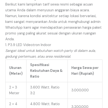
Berikut kami lampirkan tarif sewa resmi sebagai acuan
utama Anda dalam menyusun anggaran biaya acara.
Namun, karena kondisi arsitektur setiap lokasi bervariasi,
kami sangat menyarankan Anda untuk menghubungi admin
WhatsApp kami agar mendapatkan penawaran harga paket
promo yang paling akurat sesuai dengan ukuran ruangan
Anda.
1. P3.9 LED Videotron Indoor
Sangat ideal untuk kebutuhan watch party di dalam aula,
gedung pertemuan, atau area residensial.
Spesifikasi
Ukuran
Harga Sewa per
Kebutuhan Daya &
(Meter)
Hari (Rupiah)
Ratio
2 × 3
3.600 Watt. Ratio
3.000.000
Meter
3:2
2 × 4
4.800 Watt. Ratio
3.200.000