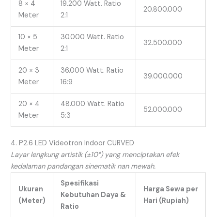
8 × 4
19.200 Watt. Ratio
20.800.000
Meter
2:1
10 × 5
30.000 Watt. Ratio
32.500.000
Meter
2:1
20 × 3
36.000 Watt. Ratio
39.000.000
Meter
16:9
20 × 4
48.000 Watt. Ratio
52.000.000
Meter
5:3
4. P2.6 LED Videotron Indoor CURVED
Layar lengkung artistik (±10°) yang menciptakan efek
kedalaman pandangan sinematik nan mewah.
Spesifikasi
Ukuran
Harga Sewa per
Kebutuhan Daya &
(Meter)
Hari (Rupiah)
Ratio