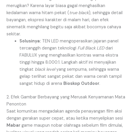
merugikan? Karena layar biasa gagal menghasilkan
kedalaman warna hitam pekat (
true black
), sehingga detail
bayangan, ekspresi karakter di malam hari, dan efek
sinematik menghilang begitu saja akibat bocornya cahaya
sekitar.
Solusinya:
TEN LED mengoperasikan jajaran panel
tercanggih dengan teknologi
Full Black LED
dari
FABULUX yang menghasilkan kontras warna ekstra
tinggi hingga 8.000:1. Langkah aktif ini menyajikan
tingkat
black level
yang sempurna, sehingga warna
gelap terlihat sangat pekat dan warna cerah tampil
sangat hidup di arena
Bioskop Outdoor
.
2. Efek Gambar Berbayang yang Merusak Kenyamanan Mata
Penonton
Saat komunitas mengadakan agenda penayangan film aksi
dengan gerakan super cepat, atau ketika menyelipkan sesi
Mabar
game maupun nobar olahraga sebelum film dimulai,