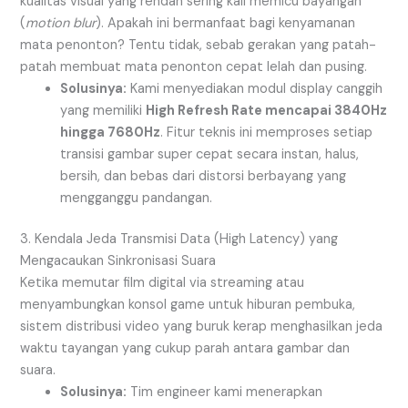
kualitas visual yang rendah sering kali memicu bayangan
(
motion blur
). Apakah ini bermanfaat bagi kenyamanan
mata penonton? Tentu tidak, sebab gerakan yang patah-
patah membuat mata penonton cepat lelah dan pusing.
Solusinya:
Kami menyediakan modul display canggih
yang memiliki
High Refresh Rate mencapai 3840Hz
hingga 7680Hz
. Fitur teknis ini memproses setiap
transisi gambar super cepat secara instan, halus,
bersih, dan bebas dari distorsi berbayang yang
mengganggu pandangan.
3. Kendala Jeda Transmisi Data (High Latency) yang
Mengacaukan Sinkronisasi Suara
Ketika memutar film digital via streaming atau
menyambungkan konsol game untuk hiburan pembuka,
sistem distribusi video yang buruk kerap menghasilkan jeda
waktu tayangan yang cukup parah antara gambar dan
suara.
Solusinya:
Tim engineer kami menerapkan