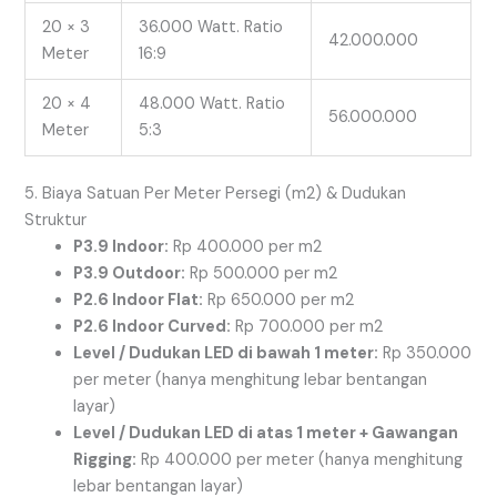
20 × 3
36.000 Watt. Ratio
42.000.000
Meter
16:9
20 × 4
48.000 Watt. Ratio
56.000.000
Meter
5:3
5. Biaya Satuan Per Meter Persegi (
m2
) & Dudukan
Struktur
P3.9 Indoor:
Rp 400.000 per
m2
P3.9 Outdoor:
Rp 500.000 per
m2
P2.6 Indoor Flat:
Rp 650.000 per
m2
P2.6 Indoor Curved:
Rp 700.000 per
m2
Level / Dudukan LED di bawah 1 meter:
Rp 350.000
per meter (hanya menghitung lebar bentangan
layar)
Level / Dudukan LED di atas 1 meter + Gawangan
Rigging:
Rp 400.000 per meter (hanya menghitung
lebar bentangan layar)