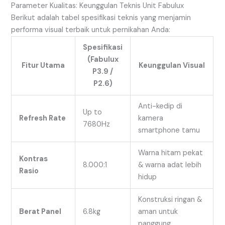
Parameter Kualitas: Keunggulan Teknis Unit Fabulux
Berikut adalah tabel spesifikasi teknis yang menjamin
performa visual terbaik untuk pernikahan Anda:
Spesifikasi
(Fabulux
Fitur Utama
Keunggulan Visual
P3.9 /
P2.6)
Anti-kedip di
Up to
Refresh Rate
kamera
7680Hz
smartphone tamu
Warna hitam pekat
Kontras
8.000:1
& warna adat lebih
Rasio
hidup
Konstruksi ringan &
Berat Panel
6.8kg
aman untuk
panggung