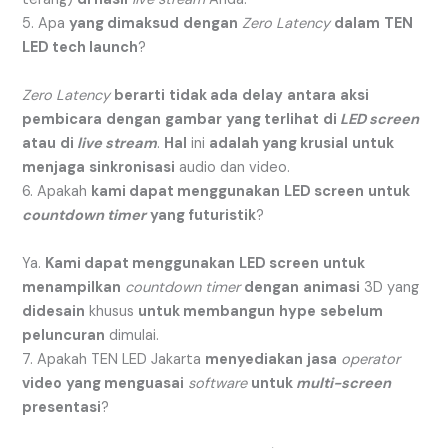
5. Apa
yang dimaksud
dengan
Zero Latency
dalam
TEN
LED tech launch
?
Zero Latency
berarti
tidak ada
delay
antara
aksi
pembicara
dengan
gambar
yang terlihat
di
LED screen
atau
di
live stream
.
Hal
ini
adalah yang krusial
untuk
menjaga
sinkronisasi
audio dan video.
6. Apakah
kami dapat menggunakan
LED screen
untuk
countdown timer
yang futuristik
?
Ya.
Kami dapat menggunakan
LED screen
untuk
menampilkan
countdown timer
dengan
animasi
3D yang
didesain
khusus
untuk membangun
hype
sebelum
peluncuran
dimulai.
7. Apakah TEN LED Jakarta
menyediakan
jasa
operator
video
yang menguasai
software
untuk
multi-screen
presentasi
?