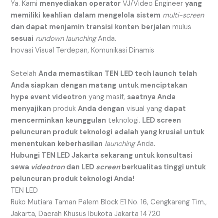
Ya. Kami
menyediakan
operator
VJ/Video Engineer
yang
memiliki
keahlian
dalam mengelola
sistem
multi-screen
dan dapat menjamin
transisi
konten
berjalan
mulus
sesuai
rundown
launching
Anda.
Inovasi Visual Terdepan, Komunikasi Dinamis
Setelah
Anda memastikan
TEN LED tech launch
telah
Anda siapkan
dengan matang
untuk menciptakan
hype event videotron
yang masif,
saatnya Anda
menyajikan
produk
Anda dengan
visual yang
dapat
mencerminkan
keunggulan
teknologi.
LED screen
peluncuran produk teknologi
adalah yang krusial
untuk
menentukan
keberhasilan
launching
Anda.
Hubungi TEN LED Jakarta sekarang untuk konsultasi
sewa
videotron
dan LED
screen
berkualitas tinggi untuk
peluncuran produk teknologi Anda!
TEN LED
Ruko Mutiara Taman Palem Block E1 No. 16, Cengkareng Tim.,
Jakarta, Daerah Khusus Ibukota Jakarta 14720