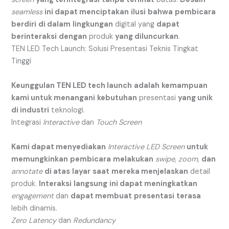
seamless
ini dapat menciptakan
ilusi
bahwa
pembicara
berdiri
di dalam
lingkungan
digital yang
dapat
berinteraksi
dengan
produk
yang diluncurkan
.
TEN LED Tech Launch: Solusi Presentasi Teknis Tingkat
Tinggi
Keunggulan TEN LED tech launch
adalah
kemampuan
kami untuk menangani
kebutuhan
presentasi
yang unik
di industri
teknologi.
Integrasi
Interactive
dan
Touch Screen
Kami dapat menyediakan
Interactive LED Screen
untuk
memungkinkan
pembicara
melakukan
swipe
,
zoom
,
dan
annotate
di atas
layar
saat
mereka menjelaskan
detail
produk.
Interaksi
langsung
ini dapat meningkatkan
engagement
dan
dapat membuat
presentasi
terasa
lebih dinamis.
Zero Latency
dan
Redundancy