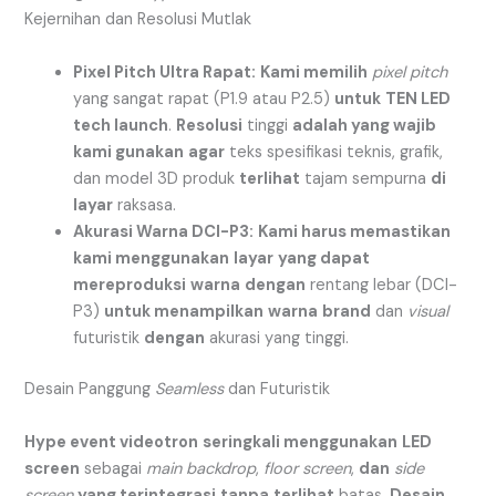
Kejernihan dan Resolusi Mutlak
Pixel Pitch Ultra Rapat:
Kami memilih
pixel pitch
yang sangat rapat (P1.9 atau P2.5)
untuk
TEN LED
tech launch
.
Resolusi
tinggi
adalah yang wajib
kami gunakan
agar
teks spesifikasi teknis, grafik,
dan model 3D produk
terlihat
tajam sempurna
di
layar
raksasa.
Akurasi Warna DCI-P3:
Kami harus memastikan
kami menggunakan
layar
yang dapat
mereproduksi
warna
dengan
rentang lebar (DCI-
P3)
untuk menampilkan
warna
brand
dan
visual
futuristik
dengan
akurasi yang tinggi.
Desain Panggung
Seamless
dan Futuristik
Hype event videotron
seringkali menggunakan
LED
screen
sebagai
main backdrop
,
floor screen
,
dan
side
screen
yang terintegrasi
tanpa
terlihat
batas.
Desain