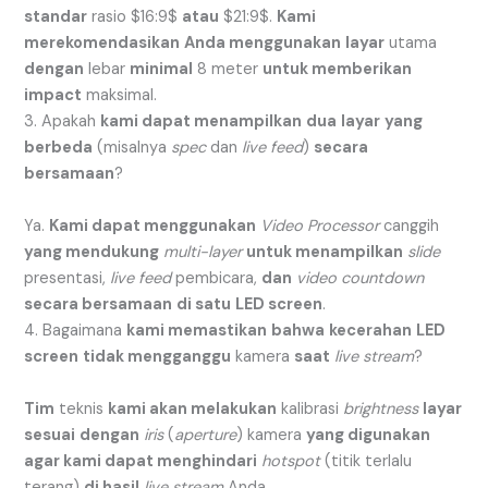
standar
rasio
$16:9$
atau
$21:9$
.
Kami
merekomendasikan
Anda menggunakan
layar
utama
dengan
lebar
minimal
8 meter
untuk memberikan
impact
maksimal.
3. Apakah
kami dapat menampilkan
dua
layar
yang
berbeda
(misalnya
spec
dan
live feed
)
secara
bersamaan
?
Ya.
Kami dapat menggunakan
Video Processor
canggih
yang mendukung
multi-layer
untuk menampilkan
slide
presentasi,
live feed
pembicara,
dan
video countdown
secara bersamaan
di satu
LED screen
.
4. Bagaimana
kami memastikan
bahwa
kecerahan
LED
screen
tidak mengganggu
kamera
saat
live stream
?
Tim
teknis
kami akan melakukan
kalibrasi
brightness
layar
sesuai
dengan
iris
(
aperture
) kamera
yang digunakan
agar kami dapat menghindari
hotspot
(titik terlalu
terang)
di hasil
live stream
Anda.