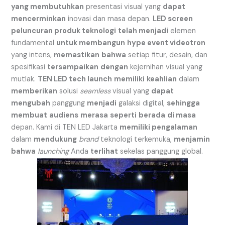
yang membutuhkan
presentasi visual yang
dapat
mencerminkan
inovasi dan masa depan.
LED screen
peluncuran produk teknologi
telah menjadi
elemen
fundamental
untuk membangun
hype event videotron
yang intens,
memastikan
bahwa
setiap fitur, desain, dan
spesifikasi
tersampaikan
dengan
kejernihan visual yang
mutlak.
TEN LED tech launch
memiliki
keahlian
dalam
memberikan
solusi
seamless
visual yang
dapat
mengubah
panggung
menjadi
galaksi digital,
sehingga
membuat
audiens
merasa
seperti
berada
di masa
depan. Kami di TEN LED Jakarta
memiliki pengalaman
dalam
mendukung
brand
teknologi terkemuka,
menjamin
bahwa
launching
Anda
terlihat
sekelas panggung global.