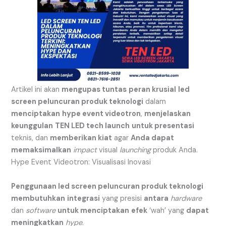
Artikel ini akan
mengupas tuntas
peran krusial
led
screen peluncuran produk teknologi
dalam
menciptakan
hype event videotron
,
menjelaskan
keunggulan
TEN LED tech launch
untuk presentasi
teknis, dan
memberikan kiat
agar
Anda dapat
memaksimalkan
impact
visual
launching
produk Anda.
Hype Event Videotron: Visualisasi Inovasi
Penggunaan led screen peluncuran produk teknologi
membutuhkan
integrasi
yang presisi
antara
hardware
dan
software
untuk menciptakan
efek
‘wah’ yang
dapat
meningkatkan
hype
.