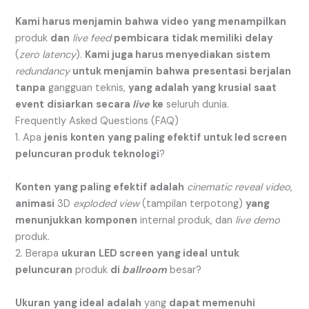
Kami harus menjamin
bahwa
video
yang menampilkan
produk
dan
live feed
pembicara
tidak memiliki
delay
(
zero latency
).
Kami juga harus menyediakan
sistem
redundancy
untuk menjamin
bahwa
presentasi
berjalan
tanpa
gangguan teknis,
yang adalah
yang krusial
saat
event
disiarkan
secara
live
ke
seluruh dunia.
Frequently Asked Questions (FAQ)
1. Apa
jenis
konten
yang paling efektif
untuk led screen
peluncuran produk teknologi
?
Konten
yang paling efektif
adalah
cinematic reveal video
,
animasi
3D
exploded view
(tampilan terpotong)
yang
menunjukkan
komponen
internal produk, dan
live demo
produk.
2. Berapa
ukuran
LED screen
yang ideal
untuk
peluncuran
produk
di
ballroom
besar?
Ukuran
yang ideal
adalah
yang
dapat memenuhi