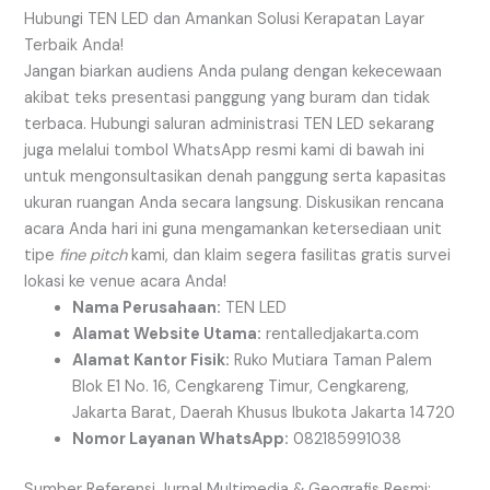
Hubungi TEN LED dan Amankan Solusi Kerapatan Layar
Terbaik Anda!
Jangan biarkan audiens Anda pulang dengan kekecewaan
akibat teks presentasi panggung yang buram dan tidak
terbaca. Hubungi saluran administrasi TEN LED sekarang
juga melalui tombol WhatsApp resmi kami di bawah ini
untuk mengonsultasikan denah panggung serta kapasitas
ukuran ruangan Anda secara langsung. Diskusikan rencana
acara Anda hari ini guna mengamankan ketersediaan unit
tipe
fine pitch
kami, dan klaim segera fasilitas gratis survei
lokasi ke venue acara Anda!
Nama Perusahaan:
TEN LED
Alamat Website Utama:
rentalledjakarta.com
Alamat Kantor Fisik:
Ruko Mutiara Taman Palem
Blok E1 No. 16, Cengkareng Timur, Cengkareng,
Jakarta Barat, Daerah Khusus Ibukota Jakarta 14720
Nomor Layanan WhatsApp:
082185991038
Sumber Referensi Jurnal Multimedia & Geografis Resmi: