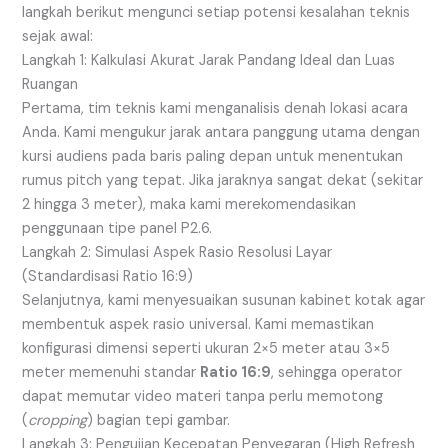
langkah berikut mengunci setiap potensi kesalahan teknis
sejak awal:
Langkah 1: Kalkulasi Akurat Jarak Pandang Ideal dan Luas
Ruangan
Pertama, tim teknis kami menganalisis denah lokasi acara
Anda. Kami mengukur jarak antara panggung utama dengan
kursi audiens pada baris paling depan untuk menentukan
rumus pitch yang tepat. Jika jaraknya sangat dekat (sekitar
2 hingga 3 meter), maka kami merekomendasikan
penggunaan tipe panel P2.6.
Langkah 2: Simulasi Aspek Rasio Resolusi Layar
(Standardisasi Ratio 16:9)
Selanjutnya, kami menyesuaikan susunan kabinet kotak agar
membentuk aspek rasio universal. Kami memastikan
konfigurasi dimensi seperti ukuran 2×5 meter atau 3×5
meter memenuhi standar
Ratio 16:9
, sehingga operator
dapat memutar video materi tanpa perlu memotong
(
cropping
) bagian tepi gambar.
Langkah 3: Pengujian Kecepatan Penyegaran (High Refresh