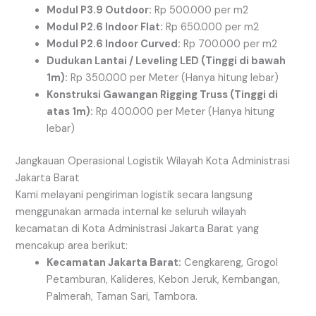
Modul P3.9 Outdoor:
Rp 500.000 per
m2
Modul P2.6 Indoor Flat:
Rp 650.000 per
m2
Modul P2.6 Indoor Curved:
Rp 700.000 per
m2
Dudukan Lantai / Leveling LED (Tinggi di bawah
1m):
Rp 350.000 per Meter (Hanya hitung lebar)
Konstruksi Gawangan Rigging Truss (Tinggi di
atas 1m):
Rp 400.000 per Meter (Hanya hitung
lebar)
Jangkauan Operasional Logistik Wilayah Kota Administrasi
Jakarta Barat
Kami melayani pengiriman logistik secara langsung
menggunakan armada internal ke seluruh wilayah
kecamatan di Kota Administrasi Jakarta Barat yang
mencakup area berikut:
Kecamatan Jakarta Barat:
Cengkareng, Grogol
Petamburan, Kalideres, Kebon Jeruk, Kembangan,
Palmerah, Taman Sari, Tambora.