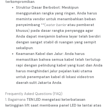
terkompromikan
.
Struktur
Dasar
Berbobot:
Meskipun
menggunakan
rangka
yang
ringan
,
Anda
harus
meminta
vendor
untuk
menambahkan
beban
penyeimbang
**(
water barrier
atau
pemberat
khusus
)
pada
dasar
rangka
penyangga
agar
Anda
dapat
menjamin
bahwa
layar
telah
berdiri
dengan
sangat
stabil
di
ruangan
yang
sempit
sekalipun
.
Keamanan
Kabel
dan
Jalur:
Anda
harus
memastikan
bahwa
semua
kabel
telah
tertutup
rapi
dengan
pelindung
kabel
yang
kuat
dan
Anda
harus
menghindari
jalur
pejalan
kaki
utama
untuk
penempatan
kabel
di
lokasi
videotron
daerah sulit Jakarta
Anda
.
Frequently Asked Questions (FAQ)
1. Bagaimana
TEN LED
mengatasi
keterbatasan
ketinggian
lift
saat
membawa
panel
LED
ke
lantai
atas