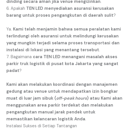
dinding
secara
aman
jika
venue
mengizinkan
.
6. Apakah
TEN LED
menyediakan
asuransi
kerusakan
barang
untuk
proses
pengangkutan
di
daerah
sulit
?
Ya.
Kami
telah
menjamin
bahwa
semua
peralatan
kami
terlindungi
oleh
asuransi
untuk
melindungi
kerusakan
yang
mungkin
terjadi
selama
proses
transportasi
dan
instalasi
di
lokasi
yang
menantang
tersebut
.
7. Bagaimana
cara
TEN LED
menangani
masalah
akses
parkir
truk
logistik
di
pusat
kota
Jakarta
yang
sangat
padat
?
Kami
akan
melakukan
koordinasi
dengan
manajemen
gedung
atau
venue
untuk
mendapatkan
izin
bongkar
muat
di
luar
jam
sibuk
(
off-peak hours
)
atau
Kami
akan
menggunakan
area
parkir
terdekat
dan
melakukan
pengangkutan
manual
jarak
pendek
untuk
memastikan
kelancaran
logistik
Anda
.
Instalasi Sukses di Setiap Tantangan