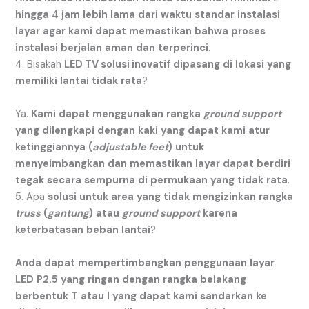
hingga
4
jam
lebih
lama
dari
waktu
standar
instalasi
layar
agar
kami
dapat
memastikan
bahwa
proses
instalasi
berjalan
aman
dan
terperinci
.
4. Bisakah
LED TV solusi inovatif
dipasang
di
lokasi
yang
memiliki
lantai
tidak
rata
?
Ya.
Kami
dapat
menggunakan
rangka
ground support
yang
dilengkapi
dengan
kaki
yang
dapat
kami
atur
ketinggiannya
(
adjustable feet
)
untuk
menyeimbangkan
dan
memastikan
layar
dapat
berdiri
tegak
secara
sempurna
di
permukaan
yang
tidak
rata
.
5. Apa
solusi
untuk
area
yang
tidak
mengizinkan
rangka
truss
(
gantung
)
atau
ground support
karena
keterbatasan
beban
lantai
?
Anda
dapat
mempertimbangkan
penggunaan
layar
LED
P2.5
yang
ringan
dengan
rangka
belakang
berbentuk
T
atau
I
yang
dapat
kami
sandarkan
ke