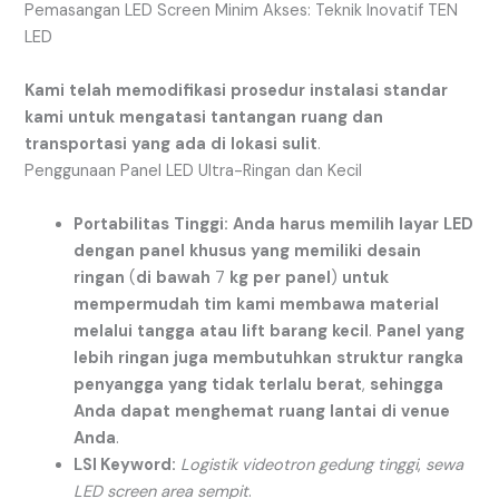
Pemasangan LED Screen Minim Akses: Teknik Inovatif TEN
LED
Kami
telah
memodifikasi
prosedur
instalasi
standar
kami
untuk
mengatasi
tantangan
ruang
dan
transportasi
yang
ada
di
lokasi
sulit
.
Penggunaan Panel LED Ultra-Ringan dan Kecil
Portabilitas
Tinggi:
Anda
harus
memilih
layar
LED
dengan
panel
khusus
yang
memiliki
desain
ringan
(
di
bawah
7
kg
per
panel
)
untuk
mempermudah
tim
kami
membawa
material
melalui
tangga
atau
lift
barang
kecil
.
Panel
yang
lebih
ringan
juga
membutuhkan
struktur
rangka
penyangga
yang
tidak
terlalu
berat
,
sehingga
Anda
dapat
menghemat
ruang
lantai
di
venue
Anda
.
LSI Keyword:
Logistik videotron gedung tinggi
,
sewa
LED screen area sempit
.