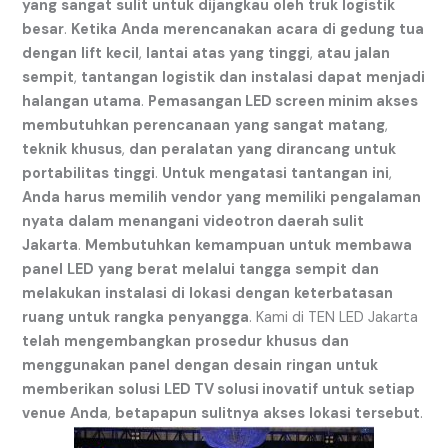
yang
sangat
sulit
untuk
dijangkau
oleh
truk
logistik
besar
.
Ketika
Anda
merencanakan
acara
di
gedung
tua
dengan
lift
kecil
,
lantai
atas
yang
tinggi
,
atau
jalan
sempit
,
tantangan
logistik
dan
instalasi
dapat
menjadi
halangan
utama
.
Pemasangan LED screen minim akses
membutuhkan
perencanaan
yang
sangat
matang
,
teknik
khusus
,
dan
peralatan
yang
dirancang
untuk
portabilitas
tinggi
.
Untuk
mengatasi
tantangan
ini
,
Anda
harus
memilih
vendor
yang
memiliki
pengalaman
nyata
dalam
menangani
videotron daerah sulit
Jakarta
.
Membutuhkan
kemampuan
untuk
membawa
panel
LED
yang
berat
melalui
tangga
sempit
dan
melakukan
instalasi
di
lokasi
dengan
keterbatasan
ruang
untuk
rangka
penyangga
. Kami di TEN LED Jakarta
telah
mengembangkan
prosedur
khusus
dan
menggunakan
panel
dengan
desain
ringan
untuk
memberikan
solusi
LED TV solusi inovatif
untuk
setiap
venue
Anda
,
betapapun
sulitnya
akses
lokasi
tersebut
.