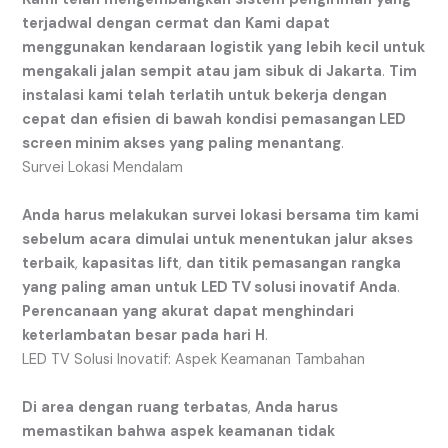
terjadwal
dengan
cermat
dan
Kami
dapat
menggunakan
kendaraan
logistik
yang
lebih
kecil
untuk
mengakali
jalan
sempit
atau
jam
sibuk
di
Jakarta
.
Tim
instalasi
kami
telah
terlatih
untuk
bekerja
dengan
cepat
dan
efisien
di
bawah
kondisi
pemasangan LED
screen minim akses
yang
paling
menantang
.
Survei Lokasi Mendalam
Anda
harus
melakukan
survei
lokasi
bersama
tim
kami
sebelum
acara
dimulai
untuk
menentukan
jalur
akses
terbaik
,
kapasitas
lift
,
dan
titik
pemasangan
rangka
yang
paling
aman
untuk
LED TV solusi inovatif
Anda
.
Perencanaan
yang
akurat
dapat
menghindari
keterlambatan
besar
pada
hari
H
.
LED TV Solusi Inovatif: Aspek Keamanan Tambahan
Di
area
dengan
ruang
terbatas
,
Anda
harus
memastikan
bahwa
aspek
keamanan
tidak