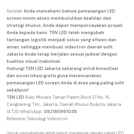
Setelah
Anda
memahami
bahwa
pemasangan LED
screen minim akses
membutuhkan
keahlian
dan
strategi
khusus
,
Anda
dapat
mempercayakan
proyek
Anda
kepada
kami
.
TEN
LED
telah
mengubah
tantangan
logistik
menjadi
solusi
yang
efisien
dan
aman
,
sehingga
membuat
videotron daerah sulit
Jakarta
Anda
tetap
berjalan
sesuai
jadwal
dengan
kualitas
visual
maksimal
.
Hubungi TEN LED Jakarta sekarang untuk konsultasi
dan survei lokasi gratis guna merencanakan
pemasangan LED screen Anda di area yang paling sulit
sekalipun!
TEN LED
Ruko Mutiara Taman Palem Block E1 No. 16,
Cengkareng Tim., Jakarta, Daerah Khusus Ibukota Jakarta
14720 WhatsApp:
082185991038
Referensi Teknologi Videotron
Untuk pemahaman lebih lanjut mengenai desain panel LED