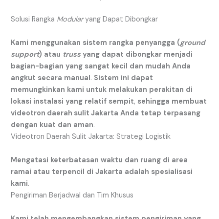
Solusi Rangka
Modular
yang Dapat Dibongkar
Kami
menggunakan
sistem
rangka
penyangga
(
ground
support
)
atau
truss
yang
dapat
dibongkar
menjadi
bagian-bagian
yang
sangat
kecil
dan
mudah
Anda
angkut
secara
manual
.
Sistem
ini
dapat
memungkinkan
kami
untuk
melakukan
perakitan
di
lokasi
instalasi
yang
relatif
sempit
,
sehingga
membuat
videotron daerah sulit Jakarta
Anda
tetap
terpasang
dengan
kuat
dan
aman
.
Videotron Daerah Sulit Jakarta: Strategi Logistik
Mengatasi
keterbatasan
waktu
dan
ruang
di
area
ramai
atau
terpencil
di
Jakarta
adalah
spesialisasi
kami
.
Pengiriman Berjadwal dan Tim Khusus
Kami
telah
mengembangkan
sistem
pengiriman
yang