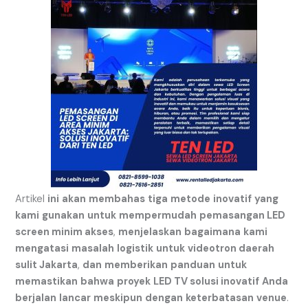
Artikel
ini
akan
membahas
tiga
metode
inovatif
yang
kami
gunakan
untuk
mempermudah
pemasangan LED
screen minim akses
,
menjelaskan
bagaimana
kami
mengatasi
masalah
logistik
untuk
videotron daerah
sulit Jakarta
,
dan
memberikan
panduan
untuk
memastikan
bahwa
proyek
LED TV solusi inovatif
Anda
berjalan
lancar
meskipun
dengan
keterbatasan
venue
.