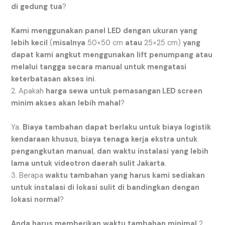
di
gedung
tua
?
Kami
menggunakan
panel
LED
dengan
ukuran
yang
lebih
kecil
(
misalnya
50
×
50
cm
atau
25
×
25
cm
)
yang
dapat
kami
angkut
menggunakan
lift
penumpang
atau
melalui
tangga
secara
manual
untuk
mengatasi
keterbatasan
akses
ini
.
2. Apakah
harga
sewa
untuk
pemasangan LED screen
minim akses
akan
lebih
mahal
?
Ya.
Biaya
tambahan
dapat
berlaku
untuk
biaya
logistik
kendaraan
khusus
,
biaya
tenaga
kerja
ekstra
untuk
pengangkutan
manual
,
dan
waktu
instalasi
yang
lebih
lama
untuk
videotron daerah sulit Jakarta
.
3. Berapa
waktu
tambahan
yang
harus
kami
sediakan
untuk
instalasi
di
lokasi
sulit
di
bandingkan
dengan
lokasi
normal
?
Anda
harus
memberikan
waktu
tambahan
minimal
2